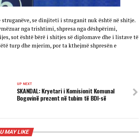
truganëve, se dinjiteti i struganit nuk është në shitje.
rymëzuar nga trishtimi, shpresa nga dëshpërimi,
jes, sot është bërë i shitjes së diplomave dhe i listave të
këtë turp dhe mjerim, por ta kthejmë shpresën e
UP NEXT
SKANDAL: Kryetari i Komisionit Komunal
Bogovinë prezent në tubim të BDI-së
U MAY LIKE