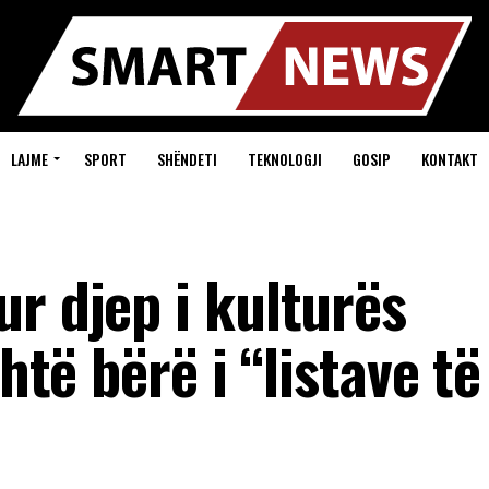
LAJME
SPORT
SHËNDETI
TEKNOLOGJI
GOSIP
KONTAKT
r djep i kulturës
shtë bërë i “listave të