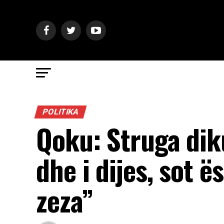
POLITIKA
Qoku: Struga diku
dhe i dijes, sot ë
zeza”