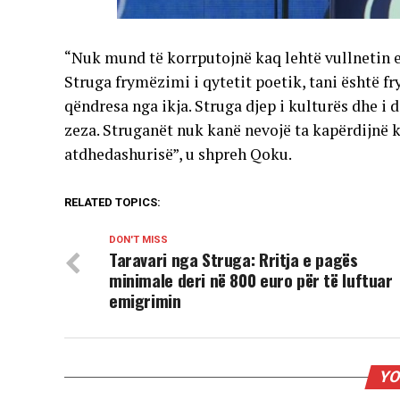
“Nuk mund të korrputojnë kaq lehtë vullnetin e s
Struga frymëzimi i qytetit poetik, tani është f
qëndresa nga ikja. Struga djep i kulturës dhe i di
zeza. Struganët nuk kanë nevojë ta kapërdijnë 
atdhedashurisë”, u shpreh Qoku.
RELATED TOPICS:
DON'T MISS
Taravari nga Struga: Rritja e pagës
minimale deri në 800 euro për të luftuar
emigrimin
YO