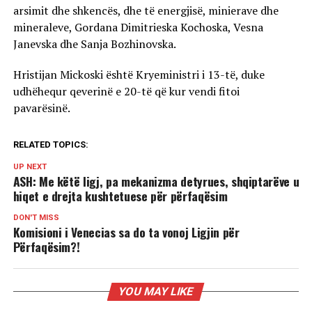
arsimit dhe shkencës, dhe të energjisë, minierave dhe
mineraleve, Gordana Dimitrieska Kochoska, Vesna
Janevska dhe Sanja Bozhinovska.
Hristijan Mickoski është Kryeministri i 13-të, duke
udhëhequr qeverinë e 20-të që kur vendi fitoi
pavarësinë.
RELATED TOPICS:
UP NEXT
ASH: Me këtë ligj, pa mekanizma detyrues, shqiptarëve u
hiqet e drejta kushtetuese për përfaqësim
DON'T MISS
Komisioni i Venecias sa do ta vonoj Ligjin për
Përfaqësim?!
YOU MAY LIKE