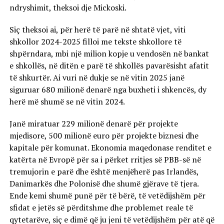
ndryshimit, theksoi dje Mickoski.
Siç theksoi ai, për herë të parë në shtatë vjet, viti
shkollor 2024-2025 filloi me tekste shkollore të
shpërndara, mbi një milion kopje u vendosën në bankat
e shkollës, në ditën e parë të shkollës pavarësisht afatit
të shkurtër. Ai vuri në dukje se në vitin 2025 janë
siguruar 680 milionë denarë nga buxheti i shkencës, dy
herë më shumë se në vitin 2024.
Janë miratuar 229 milionë denarë për projekte
mjedisore, 500 milionë euro për projekte biznesi dhe
kapitale për komunat. Ekonomia maqedonase renditet e
katërta në Evropë për sa i përket rritjes së PBB-së në
tremujorin e parë dhe është menjëherë pas Irlandës,
Danimarkës dhe Polonisë dhe shumë gjërave të tjera.
Ende kemi shumë punë për të bërë, të vetëdijshëm për
sfidat e jetës së përditshme dhe problemet reale të
qytetarëve, siç e dimë që ju jeni të vetëdijshëm për atë që