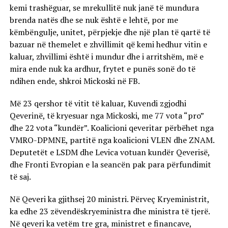
kemi trashëguar, se mrekullitë nuk janë të mundura
brenda natës dhe se nuk është e lehtë, por me
këmbëngulje, unitet, përpjekje dhe një plan të qartë të
bazuar në themelet e zhvillimit që kemi hedhur vitin e
kaluar, zhvillimi është i mundur dhe i arritshëm, më e
mira ende nuk ka ardhur, frytet e punës sonë do të
ndihen ende, shkroi Mickoski në FB.
Më 23 qershor të vitit të kaluar, Kuvendi zgjodhi
Qeverinë, të kryesuar nga Mickoski, me 77 vota “pro”
dhe 22 vota “kundër”. Koalicioni qeveritar përbëhet nga
VMRO-DPMNE, partitë nga koalicioni VLEN dhe ZNAM.
Deputetët e LSDM dhe Levica votuan kundër Qeverisë,
dhe Fronti Evropian e la seancën pak para përfundimit
të saj.
Në Qeveri ka gjithsej 20 ministri. Përveç Kryeministrit,
ka edhe 23 zëvendëskryeministra dhe ministra të tjerë.
Në qeveri ka vetëm tre gra, ministret e financave,