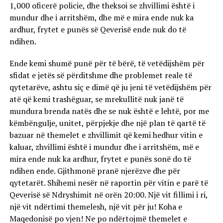
1,000 oficerë policie, dhe theksoi se zhvillimi është i
mundur dhe i arritshëm, dhe më e mira ende nuk ka
ardhur, frytet e punës së Qeverisë ende nuk do të
ndihen.
Ende kemi shumë punë për të bërë, të vetëdijshëm për
sfidat e jetës së përditshme dhe problemet reale të
qytetarëve, ashtu siç e dimë që ju jeni të vetëdijshëm për
atë që kemi trashëguar, se mrekullitë nuk janë të
mundura brenda natës dhe se nuk është e lehtë, por me
këmbëngulje, unitet, përpjekje dhe një plan të qartë të
bazuar në themelet e zhvillimit që kemi hedhur vitin e
kaluar, zhvillimi është i mundur dhe i arritshëm, më e
mira ende nuk ka ardhur, frytet e punës sonë do të
ndihen ende. Gjithmonë pranë njerëzve dhe për
qytetarët. Shihemi nesër në raportin për vitin e parë të
Qeverisë së Ndryshimit në orën 20:00. Një vit fillimi i ri,
një vit ndërtimi themelesh, një vit për ju! Koha e
Maqedonisë po vjen! Ne po ndërtojmë themelet e