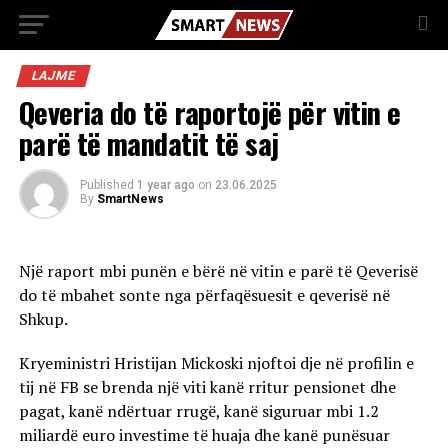
LAJME
Qeveria do të raportojë për vitin e
parë të mandatit të saj
Published
1 year ago
on
23.06.2025
By
SmartNews
Një raport mbi punën e bërë në vitin e parë të Qeverisë
do të mbahet sonte nga përfaqësuesit e qeverisë në
Shkup.
Kryeministri Hristijan Mickoski njoftoi dje në profilin e
tij në FB se brenda një viti kanë rritur pensionet dhe
pagat, kanë ndërtuar rrugë, kanë siguruar mbi 1.2
miliardë euro investime të huaja dhe kanë punësuar