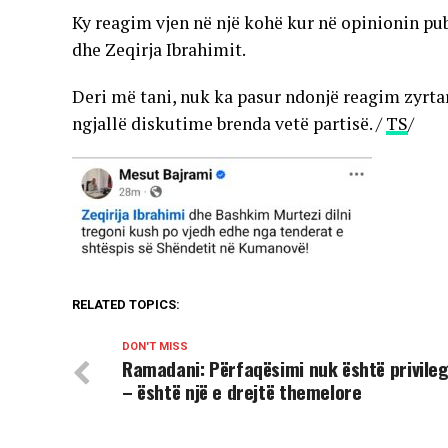
Ky reagim vjen në një kohë kur në opinionin pub
dhe Zeqirja Ibrahimit.
Deri më tani, nuk ka pasur ndonjë reagim zyrtar
ngjallë diskutime brenda vetë partisë. /
TS
/
RELATED TOPICS:
DON'T MISS
Ramadani: Përfaqësimi nuk është privileg
– është një e drejtë themelore