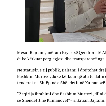
Mesut Bajrami, anëtar i Kryesisë Qendrore të Al
duke kërkuar përgjegjësi dhe transparencë nga zy
Në statusin e tij publik, Bajrami i drejtohet dre
Bashkim Murtezi, duke kërkuar që ata të dalin d
tenderët në Shtëpinë e Shëndetit në Kumanovë.
“Zeqirija Ibrahimi dhe Bashkim Murtezi, dilni 
së Shëndetit në Kumanovë!” – shkruan Bajrami.