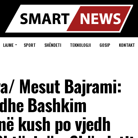
LAJME
SPORT
SHËNDETI
TEKNOLOGJI
GOSIP
KONTAKT
va/ Mesut Bajrami:
i dhe Bashkim
jnë kush po vjedh