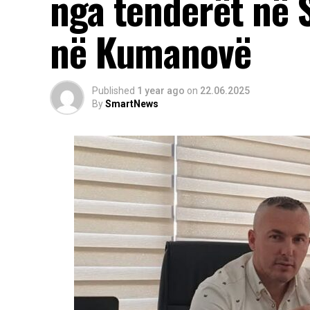
nga tenderët në 
në Kumanovë
Published
1 year ago
on
22.06.2025
By
SmartNews