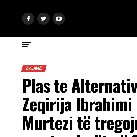
LAJME
Plas te Alternati
Zeqirija Ibrahim
Murtezi të trego