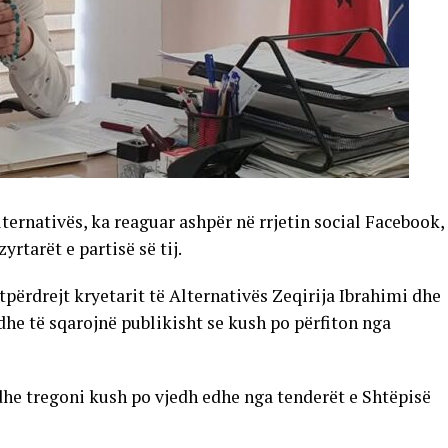
ternativës, ka reaguar ashpër në rrjetin social Facebook,
rtarët e partisë së tij.
jtpërdrejt kryetarit të Alternativës Zeqirija Ibrahimi dhe
he të sqarojnë publikisht se kush po përfiton nga
dhe tregoni kush po vjedh edhe nga tenderët e Shtëpisë