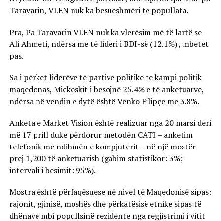
Taravarin, VLEN nuk ka besueshmëri te popullata.
Pra, Pa Taravarin VLEN nuk ka vlerësim më të lartë se
Ali Ahmeti, ndërsa me të lideri i BDI-së (12.1%) , mbetet
pas.
Sa i përket liderëve të partive politike te kampi politik
maqedonas, Mickoskit i besojnë 25.4% e të anketuarve,
ndërsa në vendin e dytë është Venko Filipçe me 3.8%.
Anketa e Market Vision është realizuar nga 20 marsi deri
më 17 prill duke përdorur metodën CATI – anketim
telefonik me ndihmën e kompjuterit – në një mostër
prej 1,200 të anketuarish (gabim statistikor: 3%;
intervali i besimit: 95%).
Mostra është përfaqësuese në nivel të Maqedonisë sipas:
rajonit, gjinisë, moshës dhe përkatësisë etnike sipas të
dhënave mbi popullsinë rezidente nga regjistrimi i vitit