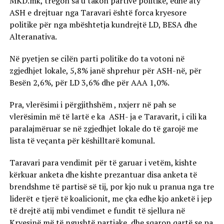
MKD.mk, tregon sa u takon partive politike, edhe aty
ASH e drejtuar nga Taravari është forca kryesore
politike për nga mbështetja kundrejtë LD, BESA dhe
Alteranativa.
Në pyetjen se cilën parti politike do ta votoni në
zgjedhjet lokale, 5,8% janë shprehur për ASH-në, për
Besën 2,6%, për LD 3,6% dhe për AAA 1,0%.
Pra, vlerësimi i përgjithshëm , nxjerr në pah se
vlerësimin më të lartë e ka ASH- ja e Taravarit, i cili ka
paralajmëruar se në zgjedhjet lokale do të garojë me
lista të veçanta për këshilltarë komunal.
Taravari para vendimit për të garuar i vetëm, kishte
kërkuar anketa dhe kishte prezantuar disa anketa të
brendshme të partisë së tij, por kjo nuk u pranua nga tre
liderët e tjerë të koalicionit, me çka edhe kjo anketë i jep
të drejtë atij mbi vendimet e fundit të sjellura në
Kryesinë më të ngushtë partiake, dhe sqaron qartë se pa