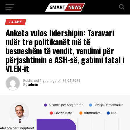
LAJME
Anketa vulos lidershipin: Taravari
ndër tre politikanët më të
besueshëm të vendit, vendimi për
përjashtimin e ASH-së, gabimi fatal i
VLEN-it
Published
1 year ago
on
26.04.2025
By
admin