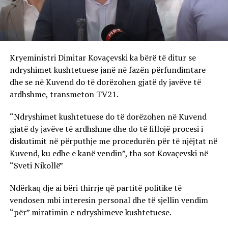
Kryeministri Dimitar Kovaçevski ka bërë të ditur se
ndryshimet kushtetuese janë në fazën përfundimtare
dhe se në Kuvend do të dorëzohen gjatë dy javëve të
ardhshme, transmeton TV21.
“Ndryshimet kushtetuese do të dorëzohen në Kuvend
gjatë dy javëve të ardhshme dhe do të fillojë procesi i
diskutimit në përputhje me procedurën për të njëjtat në
Kuvend, ku edhe e kanë vendin”, tha sot Kovaçevski në
“Sveti Nikollë”
Ndërkaq dje ai bëri thirrje që partitë politike të
vendosen mbi interesin personal dhe të sjellin vendim
“për” miratimin e ndryshimeve kushtetuese.