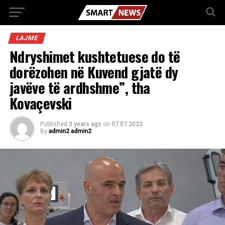
LAJME
Ndryshimet kushtetuese do të
dorëzohen në Kuvend gjatë dy
javëve të ardhshme”, tha
Kovaçevski
Published
3 years ago
on
07.07.2023
By
admin2 admin2