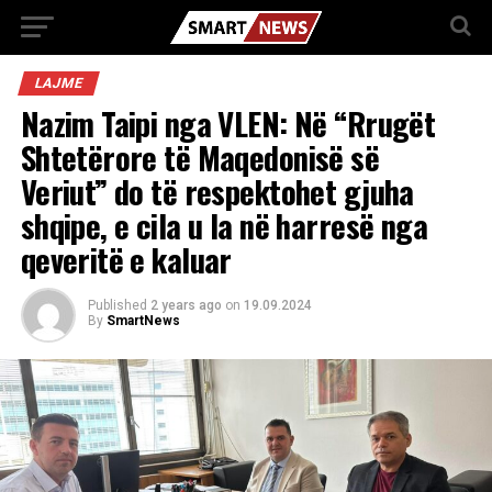
LAJME
Nazim Taipi nga VLEN: Në “Rrugët
Shtetërore të Maqedonisë së
Veriut” do të respektohet gjuha
shqipe, e cila u la në harresë nga
qeveritë e kaluar
Published
2 years ago
on
19.09.2024
By
SmartNews