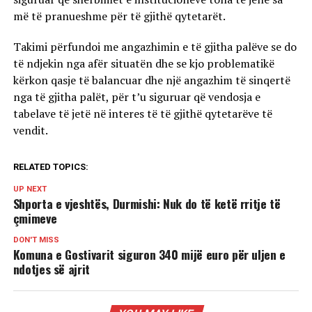
më të pranueshme për të gjithë qytetarët.
Takimi përfundoi me angazhimin e të gjitha palëve se do
të ndjekin nga afër situatën dhe se kjo problematikë
kërkon qasje të balancuar dhe një angazhim të sinqertë
nga të gjitha palët, për t’u siguruar që vendosja e
tabelave të jetë në interes të të gjithë qytetarëve të
vendit.
RELATED TOPICS:
UP NEXT
Shporta e vjeshtës, Durmishi: Nuk do të ketë rritje të
çmimeve
DON'T MISS
Komuna e Gostivarit siguron 340 mijë euro për uljen e
ndotjes së ajrit