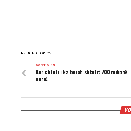
RELATED TOPICS:
DON'T MISS
Kur shteti i ka borxh shtetit 700 milionë
euro!
YO