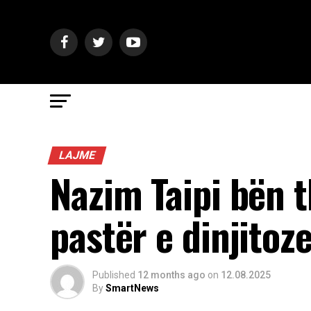
LAJME
Nazim Taipi bën t
pastër e dinjitoz
Published
12 months ago
on
12.08.2025
By
SmartNews