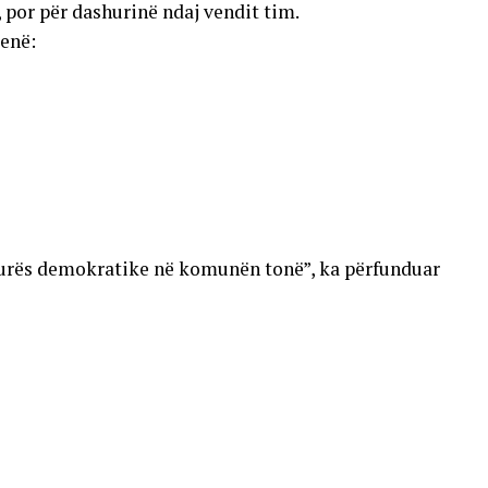
, por për dashurinë ndaj vendit tim.
qenë:
lturës demokratike në komunën tonë”, ka përfunduar