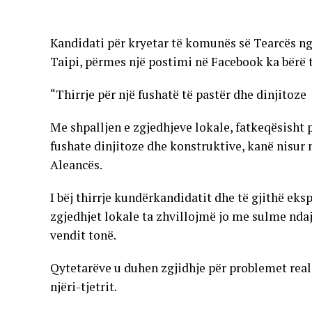
Kandidati për kryetar të komunës së Tearcës n
Taipi, përmes një postimi në Facebook ka bërë t
“Thirrje për një fushatë të pastër dhe dinjitoze
Me shpalljen e zgjedhjeve lokale, fatkeqësisht p
fushate dinjitoze dhe konstruktive, kanë nisu
Aleancës.
I bëj thirrje kundërkandidatit dhe të gjithë ek
zgjedhjet lokale ta zhvillojmë jo me sulme ndaj
vendit tonë.
Qytetarëve u duhen zgjidhje për problemet reale
njëri-tjetrit.