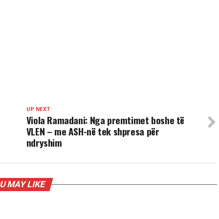
UP NEXT
Viola Ramadani: Nga premtimet boshe të
VLEN – me ASH-në tek shpresa për
ndryshim
U MAY LIKE