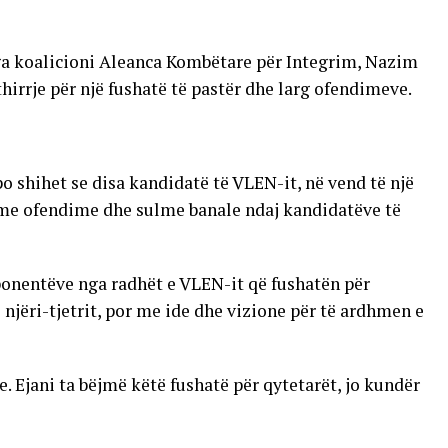
ga koalicioni Aleanca Kombëtare për Integrim, Nazim
hirrje për një fushatë të pastër dhe larg ofendimeve.
o shihet se disa kandidatë të VLEN-it, në vend të një
r me ofendime dhe sulme banale ndaj kandidatëve të
sponentëve nga radhët e VLEN-it që fushatën për
 njëri-tjetrit, por me ide dhe vizione për të ardhmen e
. Ejani ta bëjmë këtë fushatë për qytetarët, jo kundër