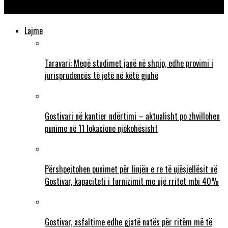
me shoshë”!
Lajme
Taravari: Meqë studimet janë në shqip, edhe provimi i
jurisprudencës të jetë në këtë gjuhë
Gostivari në kantier ndërtimi – aktualisht po zhvillohen
punime në 11 lokacione njëkohësisht
Përshpejtohen punimet për linjën e re të ujësjellësit në
Gostivar, kapaciteti i furnizimit me ujë rritet mbi 40%
Gostivar, asfaltime edhe gjatë natës për ritëm më të