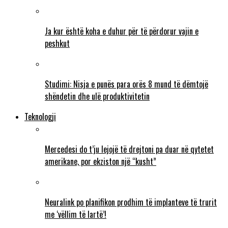
Ja kur është koha e duhur për të përdorur vajin e
peshkut
Studimi: Nisja e punës para orës 8 mund të dëmtojë
shëndetin dhe ulë produktivitetin
Teknologji
Mercedesi do t’ju lejojë të drejtoni pa duar në qytetet
amerikane, por ekziston një “kusht”
Neuralink po planifikon prodhim të implanteve të trurit
me ‘vëllim të lartë’!