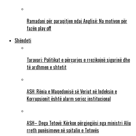
Ramadani për paraqitjen ndaj Anglisë: Na motivon për
fazën play off
Shëndeti
Taravari: Politikat e përçarjes e rrezikojnë sigurinë dhe
të ardhmen e shtetit
ASH: Rënia e Maqedonisë së Veriut në Indeksin e
Korrupsionit është alarm serioz institucional
ASH– Dega Tetovë: Kërkon përgjegjësi nga ministri Aliu
rreth punësimeve në spitalin e Tetovës