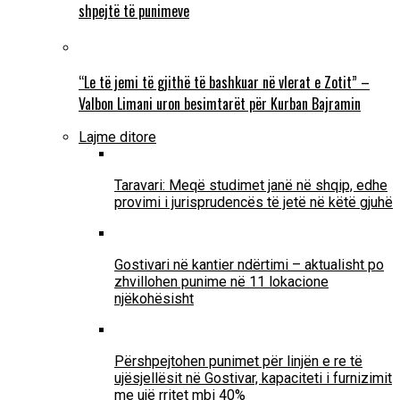
shpejtë të punimeve
“Le të jemi të gjithë të bashkuar në vlerat e Zotit” –
Valbon Limani uron besimtarët për Kurban Bajramin
Lajme ditore
Taravari: Meqë studimet janë në shqip, edhe
provimi i jurisprudencës të jetë në këtë gjuhë
Gostivari në kantier ndërtimi – aktualisht po
zhvillohen punime në 11 lokacione
njëkohësisht
Përshpejtohen punimet për linjën e re të
ujësjellësit në Gostivar, kapaciteti i furnizimit
me ujë rritet mbi 40%