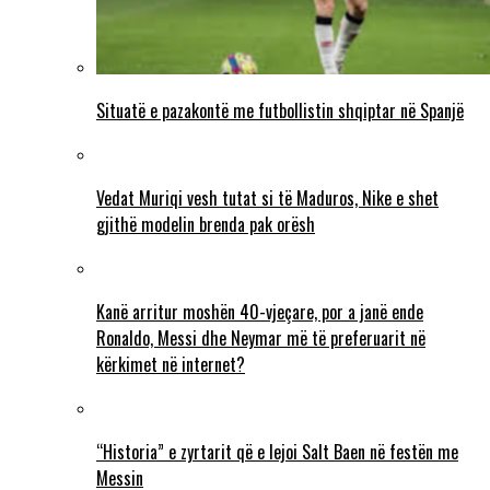
Situatë e pazakontë me futbollistin shqiptar në Spanjë
Vedat Muriqi vesh tutat si të Maduros, Nike e shet
gjithë modelin brenda pak orësh
Kanë arritur moshën 40-vjeçare, por a janë ende
Ronaldo, Messi dhe Neymar më të preferuarit në
kërkimet në internet?
“Historia” e zyrtarit që e lejoi Salt Baen në festën me
Messin