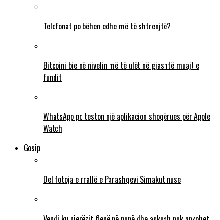
Telefonat po bëhen edhe më të shtrenjtë?
Bitcoini bie në nivelin më të ulët në gjashtë muajt e
fundit
WhatsApp po teston një aplikacion shoqërues për Apple
Watch
Gosip
Del fotoja e rrallë e Parashqevi Simakut nuse
Vendi ku njerëzit flenë në punë dhe askush nuk ankohet