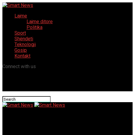
Lajme
Lajme ditore
Politika
Sport
Shëndeti
Teknologji
Gosip
Kontakt
Connect with us
Smart News
Muhadin Brava kundër akuzave të BDI-së: “Nuk mbulohet dielli