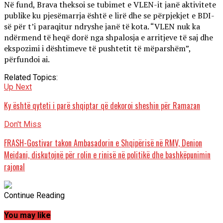
Në fund, Brava theksoi se tubimet e VLEN-it janë aktivitete
publike ku pjesëmarrja është e lirë dhe se përpjekjet e BDI-
së për t’i paraqitur ndryshe janë të kota. “VLEN nuk ka
ndërmend të heqë dorë nga shpalosja e arritjeve të saj dhe
ekspozimi i dështimeve të pushtetit të mëparshëm”,
përfundoi ai.
Related Topics:
Up Next
Ky është qyteti i parë shqiptar që dekoroi sheshin për Ramazan
Don't Miss
FRASH-Gostivar takon Ambasadorin e Shqipërisë në RMV, Denion
Meidani, diskutojnë për rolin e rinisë në politikë dhe bashkëpunimin
rajonal
Continue Reading
You may like