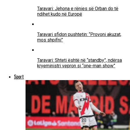
Taravari: Jehona e rënies së Orban do të
ndihet kudo në Europë
Taravari sfidon pushtetin: “Provoni akuzat,
mos shpifni”
Taravari: Shteti është në “standby”, ndërsa
kryeministri vepron si “one-man show”
Sport