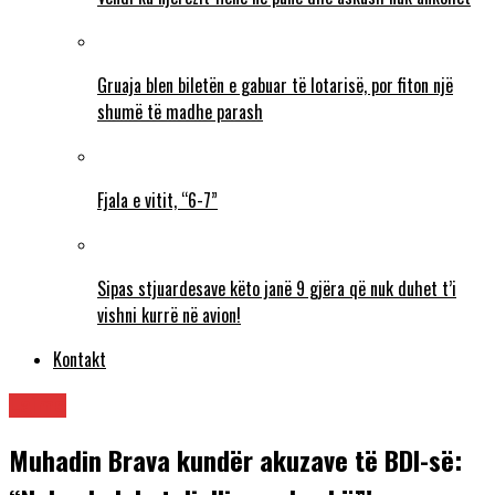
Gruaja blen biletën e gabuar të lotarisë, por fiton një
shumë të madhe parash
Fjala e vitit, “6-7”
Sipas stjuardesave këto janë 9 gjëra që nuk duhet t’i
vishni kurrë në avion!
Kontakt
Lajme
Muhadin Brava kundër akuzave të BDI-së: