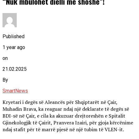
“Nuk mbulohet dielli me shoshë”!
Published
1 year ago
on
21.02.2025
By
SmartNews
Kryetari i degës së Aleancës për Shqiptarët në Çair,
Muhadin Brava, ka reaguar ndaj një deklarate të degës së
BDI-së në Çair, e cila ka akuzuar drejtoreshën e Spitalit
Gjinekologjik të Çairit, Pranvera Izairi, për gjoja kërcënime
ndaj stafit për të marrë pjesë në një tubim të VLEN-it.