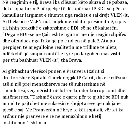
Në reagimin e tij, Brava i ka cilësuar këto akuza si të pabaza,
duke i quajtur një përpjekje të dëshpëruar të BDI-së për të
kamufluar largimet e shumta nga radhët e saj drejt VLEN-it.
Ai theksoi se VLEN nuk ndjek metodat e presionit që, sipas
tij, ishin praktikë e zakonshme e BDI-së në të kaluarën.
“Dega e BDI-së në Çair është ngutur me një reagim shpifës
dhe ofendues nga frika që po e ndjen në palcë. Ata po
përpiqen të mjegullojnë realitetin me trillime të ulëta,
ndërkohë që simpatizantët e tyre po largohen masivisht
për t’iu bashkuar VLEN-it”, tha Brava.
Ai gjithashtu vlerësoi punën e Pranvera Izairit si
drejtoreshë e Spitalit Gjinekologjik të Çairit, duke e cilësuar
atë si një prej menaxhereve më të suksesshme në
shëndetësi, veçanërisht në luftën kundër korrupsionit dhe
mitëmarrjes. “Tashmë është e qartë për të gjithë se BDI nuk
mund të pajtohet me suksesin e shqiptarëve që nuk janë
pjesë e saj. Me Pranverën në krye të këtij spitali, vërtet ka
ardhur një pranverë e re në menaxhimin e këtij
institucioni”, shtoi ai.