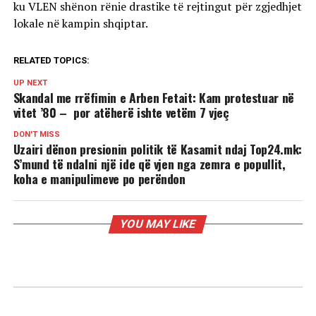
ku VLEN shënon rënie drastike të rejtingut për zgjedhjet
lokale në kampin shqiptar.
RELATED TOPICS:
UP NEXT
Skandal me rrëfimin e Arben Fetait: Kam protestuar në
vitet ’80 – por atëherë ishte vetëm 7 vjeç
DON'T MISS
Uzairi dënon presionin politik të Kasamit ndaj Top24.mk:
S’mund të ndalni një ide që vjen nga zemra e popullit,
koha e manipulimeve po perëndon
YOU MAY LIKE