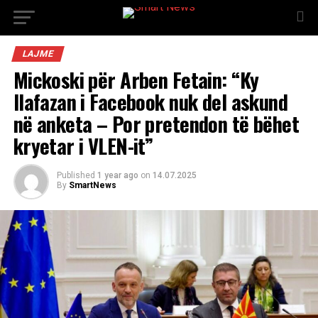
LAJME
Mickoski për Arben Fetain: “Ky
llafazan i Facebook nuk del askund
në anketa – Por pretendon të bëhet
kryetar i VLEN-it”
Published
1 year ago
on
14.07.2025
By
SmartNews