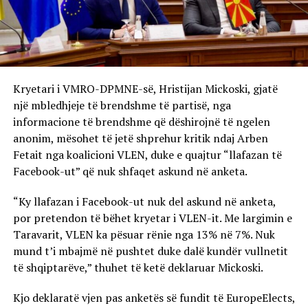
Kryetari i VMRO-DPMNE-së, Hristijan Mickoski, gjatë
një mbledhjeje të brendshme të partisë, nga
informacione të brendshme që dëshirojnë të ngelen
anonim, mësohet të jetë shprehur kritik ndaj Arben
Fetait nga koalicioni VLEN, duke e quajtur “llafazan të
Facebook-ut” që nuk shfaqet askund në anketa.
“Ky llafazan i Facebook-ut nuk del askund në anketa,
por pretendon të bëhet kryetar i VLEN-it. Me largimin e
Taravarit, VLEN ka pësuar rënie nga 13% në 7%. Nuk
mund t’i mbajmë në pushtet duke dalë kundër vullnetit
të shqiptarëve,” thuhet të ketë deklaruar Mickoski.
Kjo deklaratë vjen pas anketës së fundit të EuropeElects,