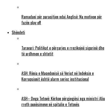
Ramadani për paraqitjen ndaj Anglisë: Na motivon për
fazën play off
Shëndeti
Taravari: Politikat e përçarjes e rrezikojnë sigurinë dhe
të ardhmen e shtetit
ASH: Rënia e Maqedonisë së Veriut në Indeksin e
Korrupsionit është alarm serioz institucional
ASH– Dega Tetovë: Kërkon përgjegjësi nga ministri Aliu
rreth punësimeve në spitalin e Tetovës