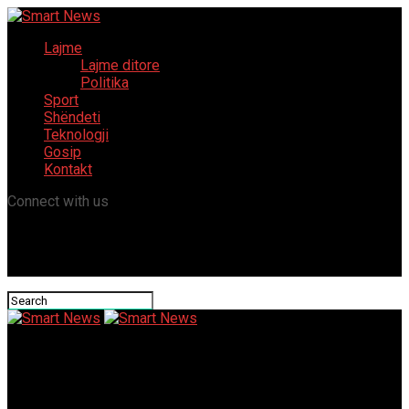
Lajme
Lajme ditore
Politika
Sport
Shëndeti
Teknologji
Gosip
Kontakt
Connect with us
Smart News
Me fjalë përmbyllëse, vazhdon gjykimi kundër Merkos për