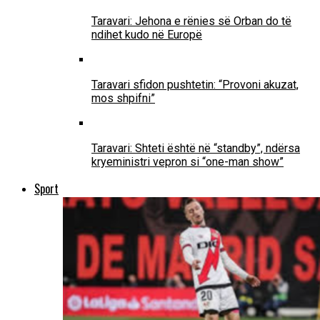
Taravari: Jehona e rënies së Orban do të
ndihet kudo në Europë
Taravari sfidon pushtetin: “Provoni akuzat,
mos shpifni”
Taravari: Shteti është në “standby”, ndërsa
kryeministri vepron si “one-man show”
Sport