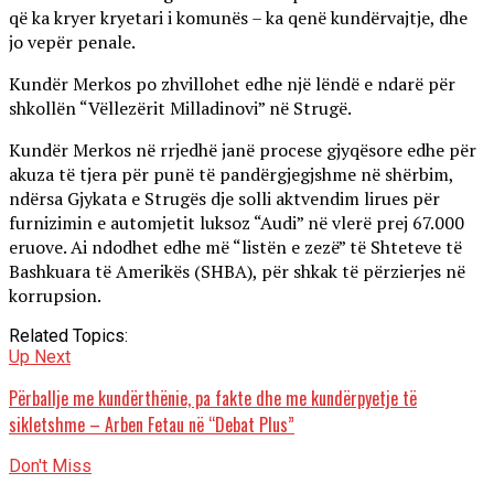
që ka kryer kryetari i komunës – ka qenë kundërvajtje, dhe
jo vepër penale.
Kundër Merkos po zhvillohet edhe një lëndë e ndarë për
shkollën “Vëllezërit Milladinovi” në Strugë.
Kundër Merkos në rrjedhë janë procese gjyqësore edhe për
akuza të tjera për punë të pandërgjegjshme në shërbim,
ndërsa Gjykata e Strugës dje solli aktvendim lirues për
furnizimin e automjetit luksoz “Audi” në vlerë prej 67.000
eruove. Ai ndodhet edhe më “listën e zezë” të Shteteve të
Bashkuara të Amerikës (SHBA), për shkak të përzierjes në
korrupsion.
Related Topics:
Up Next
Përballje me kundërthënie, pa fakte dhe me kundërpyetje të
sikletshme – Arben Fetau në “Debat Plus”
Don't Miss