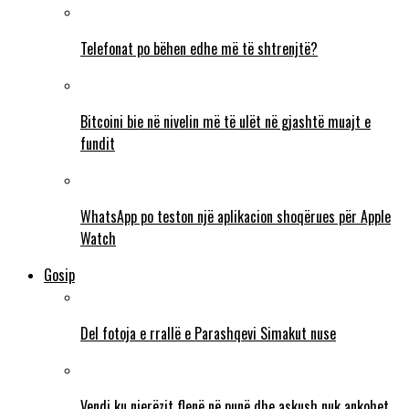
Telefonat po bëhen edhe më të shtrenjtë?
Bitcoini bie në nivelin më të ulët në gjashtë muajt e
fundit
WhatsApp po teston një aplikacion shoqërues për Apple
Watch
Gosip
Del fotoja e rrallë e Parashqevi Simakut nuse
Vendi ku njerëzit flenë në punë dhe askush nuk ankohet