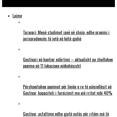
emërim të drejtorëve në katër shkolla
Lajme
Taravari: Meqë studimet janë në shqip, edhe provimi i
jurisprudencës të jetë në këtë gjuhë
Gostivari në kantier ndërtimi – aktualisht po zhvillohen
punime në 11 lokacione njëkohësisht
Përshpejtohen punimet për linjën e re të ujësjellësit në
Gostivar, kapaciteti i furnizimit me ujë rritet mbi 40%
Gostivar, asfaltime edhe gjatë natës për ritëm më të