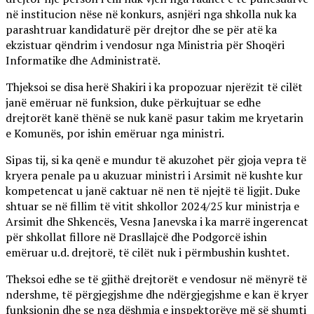
në institucion nëse në konkurs, asnjëri nga shkolla nuk ka
parashtruar kandidaturë për drejtor dhe se për atë ka
ekzistuar qëndrim i vendosur nga Ministria për Shoqëri
Informatike dhe Administratë.
Thjeksoi se disa herë Shakiri i ka propozuar njerëzit të cilët
janë emëruar në funksion, duke përkujtuar se edhe
drejtorët kanë thënë se nuk kanë pasur takim me kryetarin
e Komunës, por ishin emëruar nga ministri.
Sipas tij, si ka qenë e mundur të akuzohet për gjoja vepra të
kryera penale pa u akuzuar ministri i Arsimit në kushte kur
kompetencat u janë caktuar në nen të njejtë të ligjit. Duke
shtuar se në fillim të vitit shkollor 2024/25 kur ministrja e
Arsimit dhe Shkencës, Vesna Janevska i ka marrë ingerencat
për shkollat fillore në Drasllajcë dhe Podgorcë ishin
emëruar u.d. drejtorë, të cilët nuk i përmbushin kushtet.
Theksoi edhe se të gjithë drejtorët e vendosur në mënyrë të
ndershme, të përgjegjshme dhe ndërgjegjshme e kan ë kryer
funksionin dhe se nga dëshmia e inspektorëve më së shumti