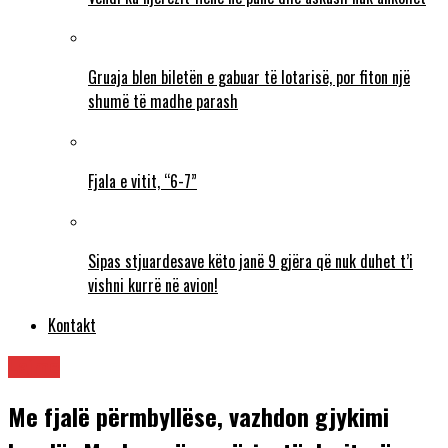
Gruaja blen biletën e gabuar të lotarisë, por fiton një
shumë të madhe parash
Fjala e vitit, “6-7”
Sipas stjuardesave këto janë 9 gjëra që nuk duhet t’i
vishni kurrë në avion!
Kontakt
Lajme
Me fjalë përmbyllëse, vazhdon gjykimi