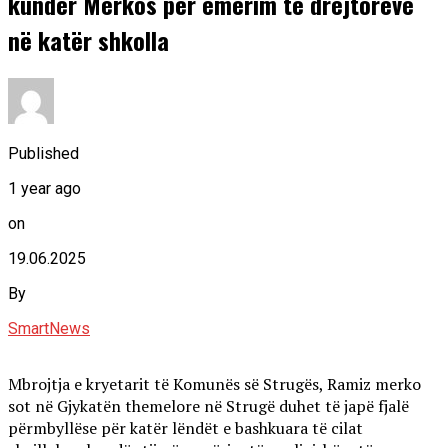
kundër Merkos për emërim të drejtorëve
në katër shkolla
Published
1 year ago
on
19.06.2025
By
SmartNews
Mbrojtja e kryetarit të Komunës së Strugës, Ramiz merko
sot në Gjykatën themelore në Strugë duhet të japë fjalë
përmbyllëse për katër lëndët e bashkuara të cilat