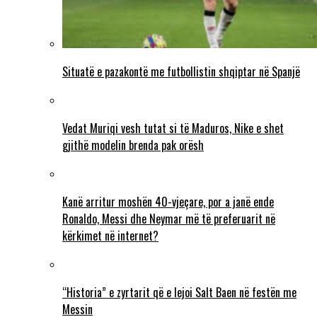
Situatë e pazakontë me futbollistin shqiptar në Spanjë
Vedat Muriqi vesh tutat si të Maduros, Nike e shet
gjithë modelin brenda pak orësh
Kanë arritur moshën 40-vjeçare, por a janë ende
Ronaldo, Messi dhe Neymar më të preferuarit në
kërkimet në internet?
“Historia” e zyrtarit që e lejoi Salt Baen në festën me
Messin