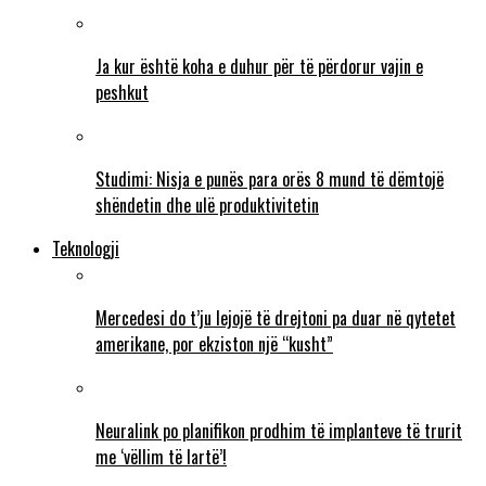
Ja kur është koha e duhur për të përdorur vajin e
peshkut
Studimi: Nisja e punës para orës 8 mund të dëmtojë
shëndetin dhe ulë produktivitetin
Teknologji
Mercedesi do t’ju lejojë të drejtoni pa duar në qytetet
amerikane, por ekziston një “kusht”
Neuralink po planifikon prodhim të implanteve të trurit
me ‘vëllim të lartë’!