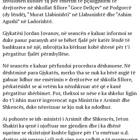
zhvillohen kundër tij për emërim të pçaligjshëm të
drejtorëve në shkollat fillore “Goce Dellçev” në Podgorcë
(dy lëndë), “Murat Llabinishti” në Llabunishtë dhe “Ashim
Agushi” në Ladorishtë.
Gjykatësi Jordan Jovanov, në seancën e kaluar informoi se
duke pasur parasysh atë se bëhet fjalë për katër lëndë të
bashkuara në një, mbrojtja ka kërkuar kohë shtesë për t’i
përgatitur fjalët përmbyllëse.
Në seancën e kaluar përfundoi procedura dëshmuese. Në
dështminë para Gjykatës, merko tha se nuk ka bërë asgjë të
gabuar lidhur me emërimin e drejtorëve në shkolla fillore,
përkatësisht se ai vetëm ka nënshkruar atë që e kanë
përgatitur shërbimet. Por, theksoi se nëse e ka shkelur ligjin
do t’i ishin marrë ingerencat nga Ministria e Arsimit dhe
Shkencës, duke nënvizuar se kjo nuk ka ndodhur.
Ai pohonte se ish-ministri i Arsimit dhe Shkencës, Jeton
Shakiri ka qenë i njoftuar me gjendjen dhe i ka dhënë
sqarime se ekzistojnë kushte ligjore për t’u emëruar u.d.
drejtor një person i cili nuk vjen nga radhët e të punësuarve