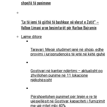
shpejtë të punimeve
“Le të jemi të gjithë të bashkuar në vlerat e Zotit” –
Valbon Limani uron besimtarët për Kurban Bajramin
Lajme ditore
Taravari: Meqë studimet janë në shqip, edhe
provimi i jurisprudencës të jetë në këtë gjuhë
Gostivari në kantier ndërtimi – aktualisht po
zhvillohen punime në 11 lokacione
njëkohësisht
Përshpejtohen punimet për linjën e re të
ujësjellësit në Gostivar, kapaciteti i furnizimit
me ujë rritet mbi 40%