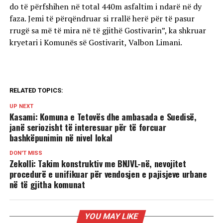
do të përfshihen në total 440m asfaltim i ndarë në dy
faza. Jemi të përqëndruar si rrallë herë për të pasur
rrugë sa më të mira në të gjithë Gostivarin”, ka shkruar
kryetari i Komunës së Gostivarit, Valbon Limani.
RELATED TOPICS:
UP NEXT
Kasami: Komuna e Tetovës dhe ambasada e Suedisë,
janë seriozisht të interesuar për të forcuar
bashkëpunimin në nivel lokal
DON'T MISS
Zekolli: Takim konstruktiv me BNJVL-në, nevojitet
procedurë e unifikuar për vendosjen e pajisjeve urbane
në të gjitha komunat
YOU MAY LIKE