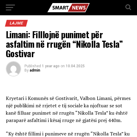
LAJME
Limani: Filllojnë punimet për
asfaltim në rrugën “Nikolla Tesla”
Gostivar
Published
1 year ago
on
10.04.2025
By
admin
Kryetari i Komunës së Gostivarit, Valbon Limani, përmes
një publikimi në rrjetet e tij sociale ka njoftuar se sot
kanë filluar punimet në rrugën “Nikolla Tesla” ku është
paraparë asfaltimi i kësaj rruge në gjatësi prej 440m.
“Ky është fillimi i punimeve në rrugën “Nikolla Tesla” ku