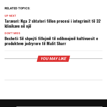
RELATED TOPICS:
UP NEXT
Taravari: Nga 2 shtatori fillon procesi i integrimit të 32
klinikave në një
DON'T MISS
Bexheti: Së shpejti fillojmë të ndihmojmë kultivuesit e
produkteve jodryrore të Malit Sharr
YOU MAY LIKE