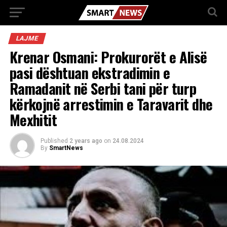
LAJME
Krenar Osmani: Prokurorët e Alisë
pasi dështuan ekstradimin e
Ramadanit në Serbi tani për turp
kërkojnë arrestimin e Taravarit dhe
Mexhitit
Published
2 years ago
on
24.08.2024
By
SmartNews