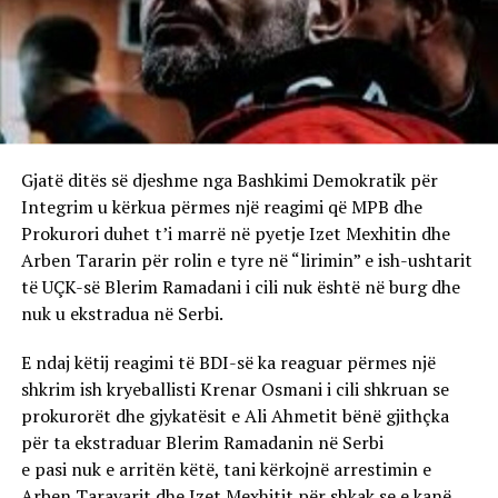
Gjatë ditës së djeshme nga Bashkimi Demokratik për
Integrim u kërkua përmes një reagimi që MPB dhe
Prokurori duhet t’i marrë në pyetje Izet Mexhitin dhe
Arben Tararin për rolin e tyre në “lirimin” e ish-ushtarit
të UÇK-së Blerim Ramadani i cili nuk është në burg dhe
nuk u ekstradua në Serbi.
E ndaj këtij reagimi të BDI-së ka reaguar përmes një
shkrim ish kryeballisti Krenar Osmani i cili shkruan se
prokurorët dhe gjykatësit e Ali Ahmetit bënë gjithçka
për ta ekstraduar Blerim Ramadanin në Serbi
e pasi nuk e arritën këtë, tani kërkojnë arrestimin e
Arben Taravarit dhe Izet Mexhitit për shkak se e kanë