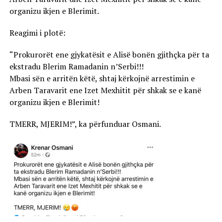
organizu ikjen e Blerimit.
Reagimi i plotë:
“Prokurorët ene gjykatësit e Alisë bonën gjithçka për ta
ekstradu Blerim Ramadanin n’Serbi!!!
Mbasi sën e arritën këtë, shtaj kërkojnë arrestimin e
Arben Taravarit ene Izet Mexhitit për shkak se e kanë
organizu ikjen e Blerimit!
TMERR, MJERIM!”, ka përfunduar Osmani.