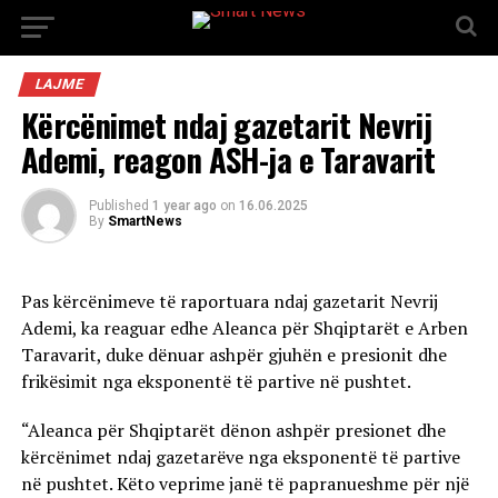
LAJME
Kërcënimet ndaj gazetarit Nevrij
Ademi, reagon ASH-ja e Taravarit
Published
1 year ago
on
16.06.2025
By
SmartNews
Pas kërcënimeve të raportuara ndaj gazetarit Nevrij
Ademi, ka reaguar edhe Aleanca për Shqiptarët e Arben
Taravarit, duke dënuar ashpër gjuhën e presionit dhe
frikësimit nga eksponentë të partive në pushtet.
“Aleanca për Shqiptarët dënon ashpër presionet dhe
kërcënimet ndaj gazetarëve nga eksponentë të partive
në pushtet. Këto veprime janë të papranueshme për një