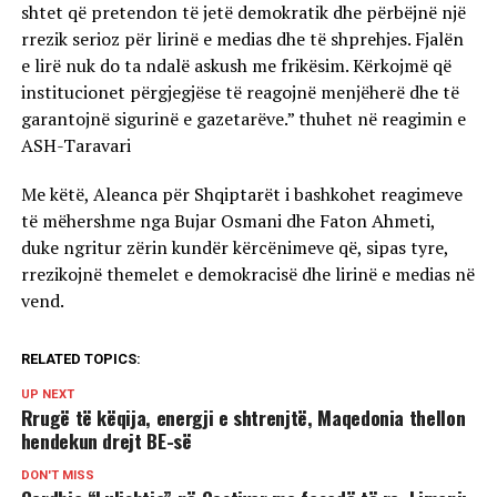
shtet që pretendon të jetë demokratik dhe përbëjnë një
rrezik serioz për lirinë e medias dhe të shprehjes. Fjalën
e lirë nuk do ta ndalë askush me frikësim. Kërkojmë që
institucionet përgjegjëse të reagojnë menjëherë dhe të
garantojnë sigurinë e gazetarëve.” thuhet në reagimin e
ASH-Taravari
Me këtë, Aleanca për Shqiptarët i bashkohet reagimeve
të mëhershme nga Bujar Osmani dhe Faton Ahmeti,
duke ngritur zërin kundër kërcënimeve që, sipas tyre,
rrezikojnë themelet e demokracisë dhe lirinë e medias në
vend.
RELATED TOPICS:
UP NEXT
Rrugë të këqija, energji e shtrenjtë, Maqedonia thellon
hendekun drejt BE-së
DON'T MISS