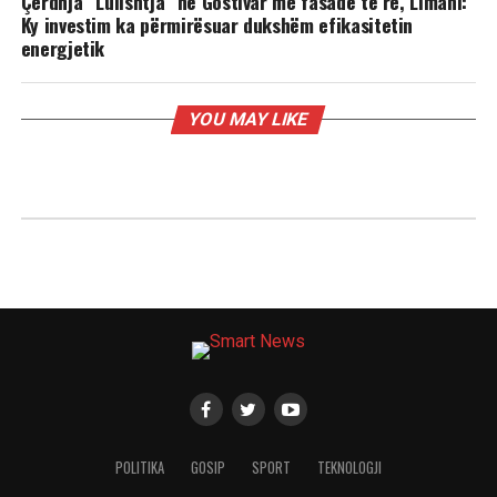
Çerdhja “Lulishtja” në Gostivar me fasadë të re, Limani:
Ky investim ka përmirësuar dukshëm efikasitetin
energjetik
YOU MAY LIKE
POLITIKA
GOSIP
SPORT
TEKNOLOGJI