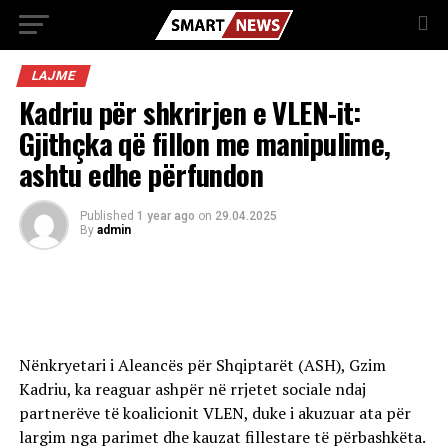
LAJME
Kadriu për shkrirjen e VLEN-it:
Gjithçka që fillon me manipulime,
ashtu edhe përfundon
Published
1 year ago
on
29.04.2025
By
admin
Nënkryetari i Aleancës për Shqiptarët (ASH), Gzim
Kadriu, ka reaguar ashpër në rrjetet sociale ndaj
partnerëve të koalicionit VLEN, duke i akuzuar ata për
largim nga parimet dhe kauzat fillestare të përbashkëta.