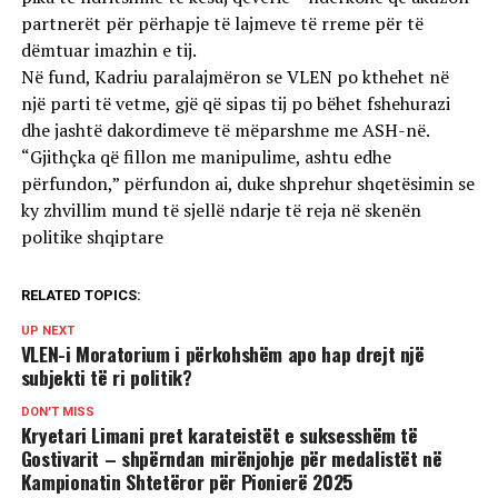
partnerët për përhapje të lajmeve të rreme për të
dëmtuar imazhin e tij.
Në fund, Kadriu paralajmëron se VLEN po kthehet në
një parti të vetme, gjë që sipas tij po bëhet fshehurazi
dhe jashtë dakordimeve të mëparshme me ASH-në.
“Gjithçka që fillon me manipulime, ashtu edhe
përfundon,” përfundon ai, duke shprehur shqetësimin se
ky zhvillim mund të sjellë ndarje të reja në skenën
politike shqiptare
RELATED TOPICS:
UP NEXT
VLEN-i Moratorium i përkohshëm apo hap drejt një
subjekti të ri politik?
DON'T MISS
Kryetari Limani pret karateistët e suksesshëm të
Gostivarit – shpërndan mirënjohje për medalistët në
Kampionatin Shtetëror për Pionierë 2025