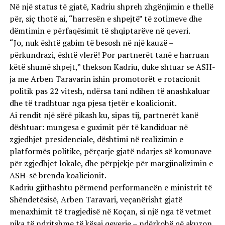
Në një status të gjatë, Kadriu shpreh zhgënjimin e thellë
për, siç thotë ai, “harresën e shpejtë” të zotimeve dhe
dëmtimin e përfaqësimit të shqiptarëve në qeveri.
“Jo, nuk është gabim të besosh në një kauzë –
përkundrazi, është vlerë! Por partnerët tanë e harruan
këtë shumë shpejt,” thekson Kadriu, duke shtuar se ASH-
ja me Arben Taravarin ishin promotorët e rotacionit
politik pas 22 vitesh, ndërsa tani ndihen të anashkaluar
dhe të tradhtuar nga pjesa tjetër e koalicionit.
Ai rendit një sërë pikash ku, sipas tij, partnerët kanë
dështuar: mungesa e guximit për të kandiduar në
zgjedhjet presidenciale, dështimi në realizimin e
platformës politike, përçarje gjatë ndarjes së komunave
për zgjedhjet lokale, dhe përpjekje për margjinalizimin e
ASH-së brenda koalicionit.
Kadriu gjithashtu përmend performancën e ministrit të
Shëndetësisë, Arben Taravari, veçanërisht gjatë
menaxhimit të tragjedisë në Koçan, si një nga të vetmet
pika të ndritshme të kësaj qeverie – ndërkohë që akuzon