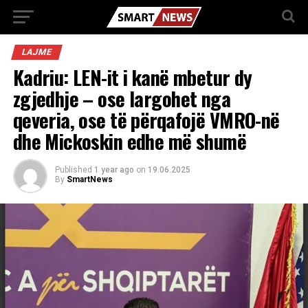
LAJME
Kadriu: LEN-it i kanë mbetur dy
zgjedhje – ose largohet nga
qeveria, ose të përqafojë VMRO-në
dhe Mickoskin edhe më shumë
Published
1 year ago
on
19.06.2025
By
SmartNews