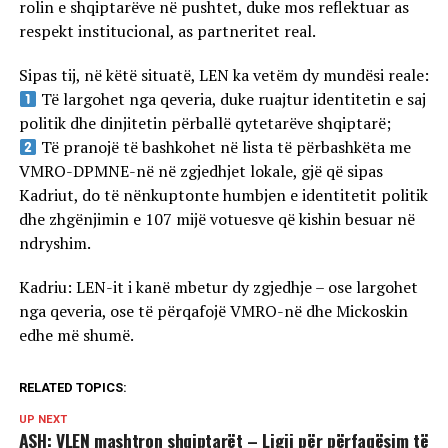
rolin e shqiptarëve në pushtet, duke mos reflektuar as
respekt institucional, as partneritet real.
Sipas tij, në këtë situatë, LEN ka vetëm dy mundësi reale:
Të largohet nga qeveria, duke ruajtur identitetin e saj
politik dhe dinjitetin përballë qytetarëve shqiptarë;
Të pranojë të bashkohet në lista të përbashkëta me
VMRO-DPMNE-në në zgjedhjet lokale, gjë që sipas
Kadriut, do të nënkuptonte humbjen e identitetit politik
dhe zhgënjimin e 107 mijë votuesve që kishin besuar në
ndryshim.
Kadriu: LEN-it i kanë mbetur dy zgjedhje – ose largohet
nga qeveria, ose të përqafojë VMRO-në dhe Mickoskin
edhe më shumë.
RELATED TOPICS:
UP NEXT
ASH: VLEN mashtron shqiptarët – Ligji për përfaqësim të