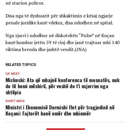
në stacion policor.
Disa nga të dyshuarit për shkaktimin e kësaj ngjarje
penale juridike kanë vdekur, disa ndodhen në spital.
Nga zjarri i ndodhur në diskotekën “Pulse” në Koçan
kanë humbur jetën 59 të rinj dhe janë trajtuar mbi 140
viktima brenda dhe jashtë vendit.(INA)
RELATED TOPICS:
UP NEXT
Mickoski: Ata që mbajnë konferenca të mesnatës, nuk
do të kemi mëshirë, për veshë do t’i nxjerrim nga
shtëpia
DON'T MISS
Ministri i Ekonomisë Durmishi flet për tragjedinë në
Koçani: Fajtorët kanë emër dhe mbiemër