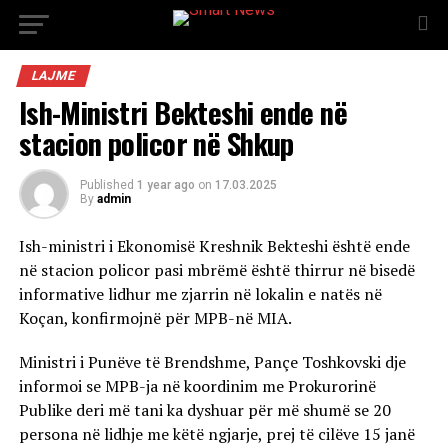
LAJME
Ish-Ministri Bekteshi ende në
stacion policor në Shkup
Published
1 year ago
on
17.03.2025
By
admin
Ish-ministri i Ekonomisë Kreshnik Bekteshi është ende
në stacion policor pasi mbrëmë është thirrur në bisedë
informative lidhur me zjarrin në lokalin e natës në
Koçan, konfirmojnë për MPB-në MIA.
Ministri i Punëve të Brendshme, Pançe Toshkovski dje
informoi se MPB-ja në koordinim me Prokurorinë
Publike deri më tani ka dyshuar për më shumë se 20
persona në lidhje me këtë ngjarje, prej të cilëve 15 janë