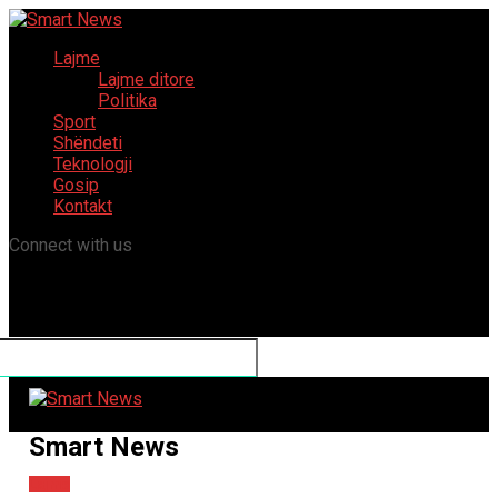
Lajme
Lajme ditore
Politika
Sport
Shëndeti
Teknologji
Gosip
Kontakt
Connect with us
Smart News
Lajme