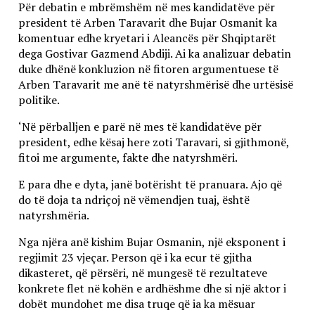
Për debatin e mbrëmshëm në mes kandidatëve për
president të Arben Taravarit dhe Bujar Osmanit ka
komentuar edhe kryetari i Aleancës për Shqiptarët
dega Gostivar Gazmend Abdiji. Ai ka analizuar debatin
duke dhënë konkluzion në fitoren argumentuese të
Arben Taravarit me anë të natyrshmërisë dhe urtësisë
politike.
‘Në përballjen e parë në mes të kandidatëve për
president, edhe kësaj here zoti Taravari, si gjithmonë,
fitoi me argumente, fakte dhe natyrshmëri.
E para dhe e dyta, janë botërisht të pranuara. Ajo që
do të doja ta ndriçoj në vëmendjen tuaj, është
natyrshmëria.
Nga njëra anë kishim Bujar Osmanin, një eksponent i
regjimit 23 vjeçar. Person që i ka ecur të gjitha
dikasteret, që përsëri, në mungesë të rezultateve
konkrete flet në kohën e ardhëshme dhe si një aktor i
dobët mundohet me disa truqe që ia ka mësuar