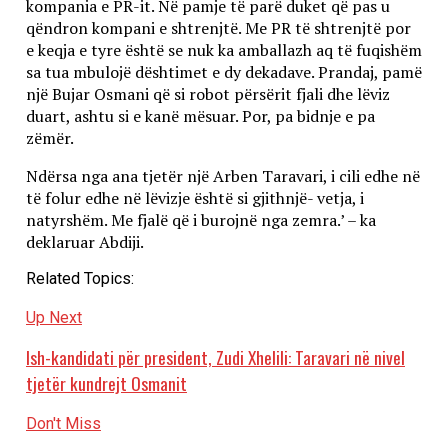
kompania e PR-it. Në pamje të parë duket që pas u
qëndron kompani e shtrenjtë. Me PR të shtrenjtë por
e keqja e tyre është se nuk ka amballazh aq të fuqishëm
sa tua mbulojë dështimet e dy dekadave. Prandaj, pamë
një Bujar Osmani që si robot përsërit fjali dhe lëviz
duart, ashtu si e kanë mësuar. Por, pa bidnje e pa
zëmër.
Ndërsa nga ana tjetër një Arben Taravari, i cili edhe në
të folur edhe në lëvizje është si gjithnjë- vetja, i
natyrshëm. Me fjalë që i burojnë nga zemra.’ – ka
deklaruar Abdiji.
Related Topics:
Up Next
Ish-kandidati për president, Zudi Xhelili: Taravari në nivel
tjetër kundrejt Osmanit
Don't Miss