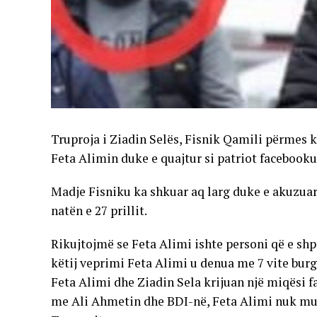
Truproja i Ziadin Selës, Fisnik Qamili përmes 
Feta Alimin duke e quajtur si patriot facebooku
Madje Fisniku ka shkuar aq larg duke e akuzuar
natën e 27 prillit.
Rikujtojmë se Feta Alimi ishte personi që e shpët
këtij veprimi Feta Alimi u denua me 7 vite burg
Feta Alimi dhe Ziadin Sela krijuan një miqësi f
me Ali Ahmetin dhe BDI-në, Feta Alimi nuk mun