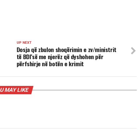
UP NEXT
Dosja që zbulon shoqërimin e zv/ministrit
të BDI’së me njerëz që dyshohen për
përfshirje në botën e krimit
U MAY LIKE