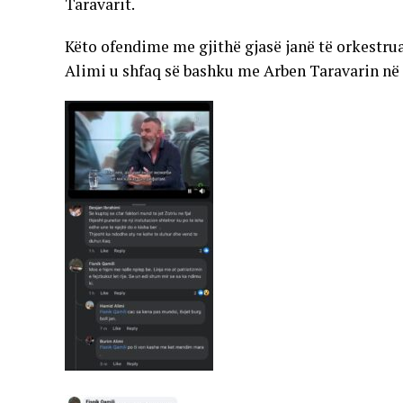
Taravarit.
Këto ofendime me gjithë gjasë janë të orkestr
Alimi u shfaq së bashku me Arben Taravarin në P