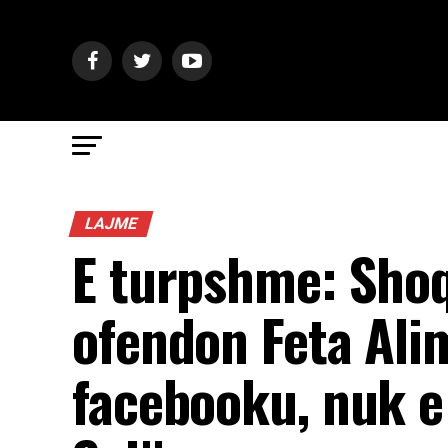
LAJME
E turpshme: Shoq
ofendon Feta Alim
facebooku, nuk e 