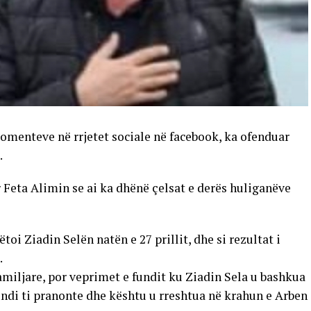
komenteve në rrjetet sociale në facebook, ka ofenduar
.
 Feta Alimin se ai ka dhënë çelsat e derës huliganëve
oi Ziadin Selën natën e 27 prillit, dhe si rezultat i
.
amiljare, por veprimet e fundit ku Ziadin Sela u bashkua
di ti pranonte dhe kështu u rreshtua në krahun e Arben