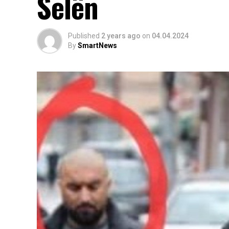
Selën
Published
2 years ago
on
04.04.2024
By
SmartNews