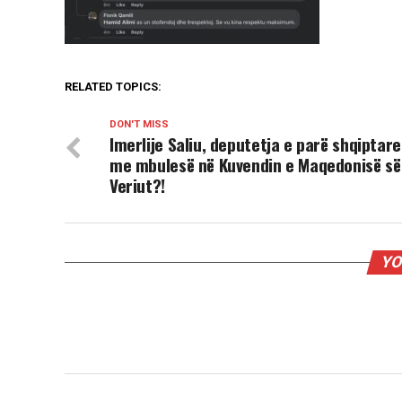
RELATED TOPICS:
DON'T MISS
Imerlije Saliu, deputetja e parë shqiptare
me mbulesë në Kuvendin e Maqedonisë së
Veriut?!
YO