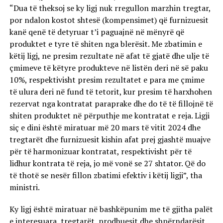
“Dua të theksoj se ky ligj nuk rregullon marzhin tregtar,
por ndalon kostot shtesë (kompensimet) që furnizuesit
kanë qenë të detyruar t’i paguajnë në mënyrë që
produktet e tyre të shiten nga blerësit. Me zbatimin e
këtij ligj, ne presim rezultate në afat të gjatë dhe ulje të
çmimeve të këtyre produkteve në listën deri në së paku
10%, respektivisht presim rezultatet e para me çmime
të ulura deri në fund të tetorit, kur presim të harxhohen
rezervat nga kontratat paraprake dhe do të të fillojnë të
shiten produktet në përputhje me kontratat e reja. Ligji
siç e dini është miratuar më 20 mars të vitit 2024 dhe
tregtarët dhe furnizuesit kishin afat prej gjashtë muajve
për të harmonizuar kontratat, respektivisht për të
lidhur kontrata të reja, jo më vonë se 27 shtator. Që do
të thotë se nesër fillon zbatimi efektiv i këtij ligji”, tha
ministri.
Ky ligj është miratuar në bashkëpunim me të gjitha palët
e interesuara, tregtarët, prodhuesit dhe shpërndarësit,