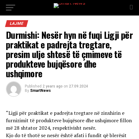
LAJME
Durmishi: Nesër hyn në fuqi Ligji për
praktikat e padrejta tregtare,
presim ulje shtesë të çmimeve të
produkteve bujqësore dhe
ushqimore
Published
2 years ago
on
27.09.2024
By
SmartNews
“Ligji për praktikat e padrejta tregtare në zinxhirin e
furnizimit të produkteve bujqësore dhe ushqimore fillon
më 28 shtator 2024, respektivisht nesër.
Kjo do të thotë se nesër është afati i fundit që blerësit