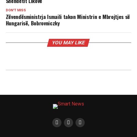
Shëndetit Likovë
DON'T MISS
Zëvendësministrja Ismaili takon Ministrin e Mbrojtjes së
Hungarisë, Bobrovniczky
YOU MAY LIKE