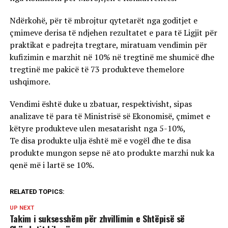
Ndërkohë, për të mbrojtur qytetarët nga goditjet e
çmimeve derisa të ndjehen rezultatet e para të Ligjit për
praktikat e padrejta tregtare, miratuam vendimin për
kufizimin e marzhit në 10% në tregtinë me shumicë dhe
tregtinë me pakicë të 73 produkteve themelore
ushqimore.
Vendimi është duke u zbatuar, respektivisht, sipas
analizave të para të Ministrisë së Ekonomisë, çmimet e
këtyre produkteve ulen mesatarisht nga 5-10%,
Te disa produkte ulja është më e vogël dhe te disa
produkte mungon sepse në ato produkte marzhi nuk ka
qenë më i lartë se 10%.
RELATED TOPICS:
UP NEXT
Takim i suksesshëm për zhvillimin e Shtëpisë së