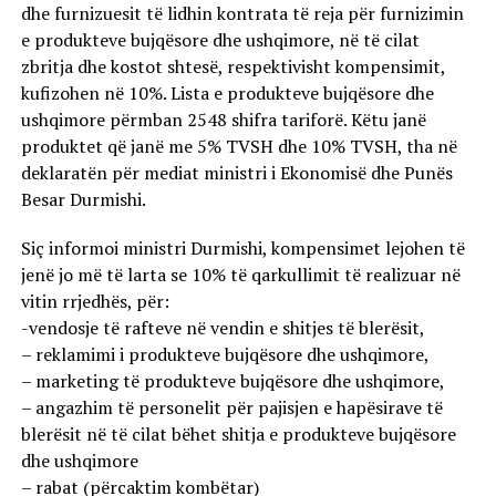
dhe furnizuesit të lidhin kontrata të reja për furnizimin
e produkteve bujqësore dhe ushqimore, në të cilat
zbritja dhe kostot shtesë, respektivisht kompensimit,
kufizohen në 10%. Lista e produkteve bujqësore dhe
ushqimore përmban 2548 shifra tariforë. Këtu janë
produktet që janë me 5% TVSH dhe 10% TVSH, tha në
deklaratën për mediat ministri i Ekonomisë dhe Punës
Besar Durmishi.
Siç informoi ministri Durmishi, kompensimet lejohen të
jenë jo më të larta se 10% të qarkullimit të realizuar në
vitin rrjedhës, për:
-vendosje të rafteve në vendin e shitjes të blerësit,
– reklamimi i produkteve bujqësore dhe ushqimore,
– marketing të produkteve bujqësore dhe ushqimore,
– angazhim të personelit për pajisjen e hapësirave të
blerësit në të cilat bëhet shitja e produkteve bujqësore
dhe ushqimore
– rabat (përcaktim kombëtar)