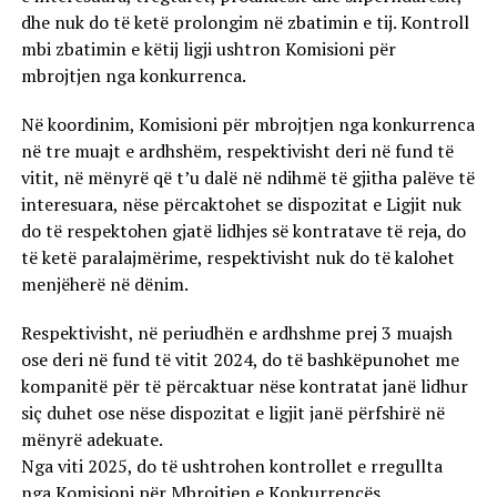
dhe nuk do të ketë prolongim në zbatimin e tij. Kontroll
mbi zbatimin e këtij ligji ushtron Komisioni për
mbrojtjen nga konkurrenca.
Në koordinim, Komisioni për mbrojtjen nga konkurrenca
në tre muajt e ardhshëm, respektivisht deri në fund të
vitit, në mënyrë që t’u dalë në ndihmë të gjitha palëve të
interesuara, nëse përcaktohet se dispozitat e Ligjit nuk
do të respektohen gjatë lidhjes së kontratave të reja, do
të ketë paralajmërime, respektivisht nuk do të kalohet
menjëherë në dënim.
Respektivisht, në periudhën e ardhshme prej 3 muajsh
ose deri në fund të vitit 2024, do të bashkëpunohet me
kompanitë për të përcaktuar nëse kontratat janë lidhur
siç duhet ose nëse dispozitat e ligjit janë përfshirë në
mënyrë adekuate.
Nga viti 2025, do të ushtrohen kontrollet e rregullta
nga Komisioni për Mbrojtjen e Konkurrencës.