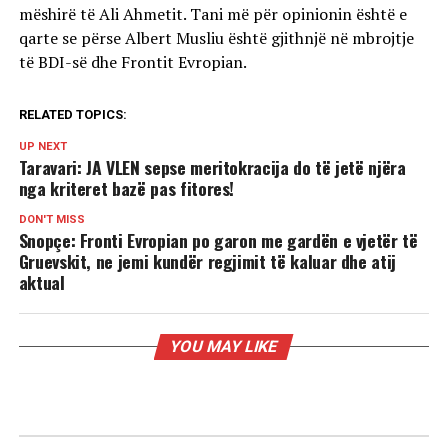
mëshirë të Ali Ahmetit. Tani më për opinionin është e
qarte se përse Albert Musliu është gjithnjë në mbrojtje
të BDI-së dhe Frontit Evropian.
RELATED TOPICS:
UP NEXT
Taravari: JA VLEN sepse meritokracija do të jetë njëra
nga kriteret bazë pas fitores!
DON'T MISS
Snopçe: Fronti Evropian po garon me gardën e vjetër të
Gruevskit, ne jemi kundër regjimit të kaluar dhe atij
aktual
YOU MAY LIKE