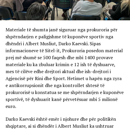
Materiale të shumta janë siguruar nga prokuroria për
shpërndarjen e paligjshme të kuponëve sportiv nga
dhëndri i Albert Musliut, Darko Kaevski. Sipas
informacioneve të Sitel-it, Prokuroria posedon material
prej më shumë se 500 faqesh dhe mbi 1400 provave
materiale ku ka zbuluar krimin e 12 ish të dyshuarve,
mes të cilëve edhe drejtori aktual dhe ish-drejtori i
Agjencisë për Rini dhe Sport. Hetimet u hapën nga zyra
e antikorrupsionit dhe nga kontrollet shtesë të
prokurorisë u konstatua se me shpërndarjen e kuponëve
sportivë, të dyshuarit kanë përvetësuar mbi 5 milionë
euro.
Darko Kaevski është emër i njohure dhe për politikën
shqiptare, ai si dhëndër i Albert Musliut ka ushtruar