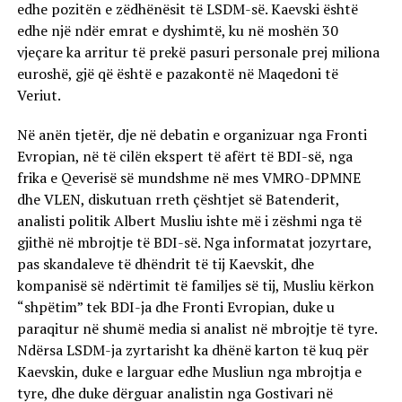
edhe pozitën e zëdhënësit të LSDM-së. Kaevski është
edhe një ndër emrat e dyshimtë, ku në moshën 30
vjeçare ka arritur të prekë pasuri personale prej miliona
euroshë, gjë që është e pazakontë në Maqedoni të
Veriut.
Në anën tjetër, dje në debatin e organizuar nga Fronti
Evropian, në të cilën ekspert të afërt të BDI-së, nga
frika e Qeverisë së mundshme në mes VMRO-DPMNE
dhe VLEN, diskutuan rreth çështjet së Batenderit,
analisti politik Albert Musliu ishte më i zëshmi nga të
gjithë në mbrojtje të BDI-së. Nga informatat jozyrtare,
pas skandaleve të dhëndrit të tij Kaevskit, dhe
kompanisë së ndërtimit të familjes së tij, Musliu kërkon
“shpëtim” tek BDI-ja dhe Fronti Evropian, duke u
paraqitur në shumë media si analist në mbrojtje të tyre.
Ndërsa LSDM-ja zyrtarisht ka dhënë karton të kuq për
Kaevskin, duke e larguar edhe Musliun nga mbrojtja e
tyre, dhe duke dërguar analistin nga Gostivari në