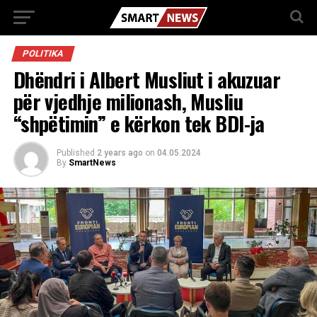
POLITIKA
Dhëndri i Albert Musliut i akuzuar
për vjedhje milionash, Musliu
“shpëtimin” e kërkon tek BDI-ja
Published
2 years ago
on
04.05.2024
By
SmartNews