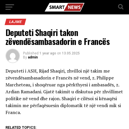
LAJME
Deputeti Shaqiri takon
zëvendësambasadorin e Francës
Published
1 year ago
on
13.05.2025
By
admin
Deputeti i ASH, Rijad Shaqiri, zhvilloi një takim me
zëvendësambasadorin e Francës në vend, z. Philippe
Marcheteau, i shoqëruar nga përkthyesi i ambasadës, z.
Ardian Ramadani. Gjatë takimit u diskutua për zhvillimet
politike në vend dhe rajon. Shaqiri e cilësoi si kënaqësi
takimin me përfaqësuesin diplomatik të një vendi mik si
Franca.
RELATED TOPICS: