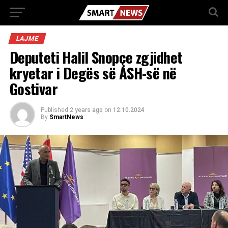
LAJME
Deputeti Halil Snopçe zgjidhet
kryetar i Degës së ASH-së në
Gostivar
Published
2 years ago
on
12.10.2024
By
SmartNews