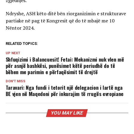
zgjedhjes.
Ndryshe, ASH këto ditë bën riorganizimin e strukturave
partiake në pag të Kongresit që do të mbajë me 10
Nëntor 2024.
RELATED TOPICS:
UP NEXT
Shfuqizimi i Balancuesit! Fetai: Mekanizmi nuk vlen më
për asnjë bashkësi, punësimet këtë periudhë do të
bëhen me parimin e përfaqësimit të drejtë
DON'T MISS
Taravari: Nga fundi i tetorit një delegacion i lartë nga
BE vjen në Maqedoni për inkurajim të rrugës evropiane
YOU MAY LIKE