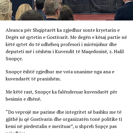
Aleanca për Shqiptarët ka zgjedhur sonte kryetarin e
Degës në qytetin e Gostivarit. Me degën e kësaj partie në
këtë qytet do të udhëheq profesori i mirënjohur dhe
deputeti më i zëshëm i Kuvendit të Maqedonisë, z. Halil
Snopçe.
Snopçe është zgjedhur me vota unanime nga ana e
kuvendarët të pranishëm.
Me këtë rast, Snopçe ka falënderuar kuvendarët për
besimin e dhënë.
“Do veprojë me parime dhe integritet së bashku me të
gjithë ju që Gostivarin dhe organizatën tonë politike ti
kemi në piedestalin e merituar”, u shpreh Sopçe pas