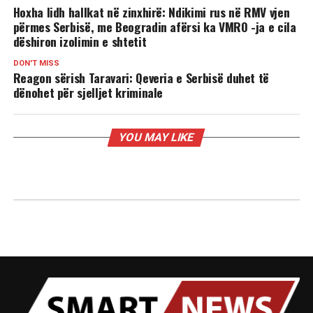
Hoxha lidh hallkat në zinxhirë: Ndikimi rus në RMV vjen
përmes Serbisë, me Beogradin afërsi ka VMRO -ja e cila
dëshiron izolimin e shtetit
DON'T MISS
Reagon sërish Taravari: Qeveria e Serbisë duhet të
dënohet për sjelljet kriminale
YOU MAY LIKE