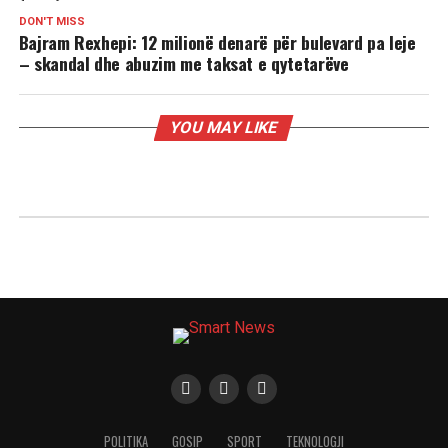
DON'T MISS
Bajram Rexhepi: 12 milionë denarë për bulevard pa leje
– skandal dhe abuzim me taksat e qytetarëve
YOU MAY LIKE
POLITIKA
GOSIP
SPORT
TEKNOLOGJI