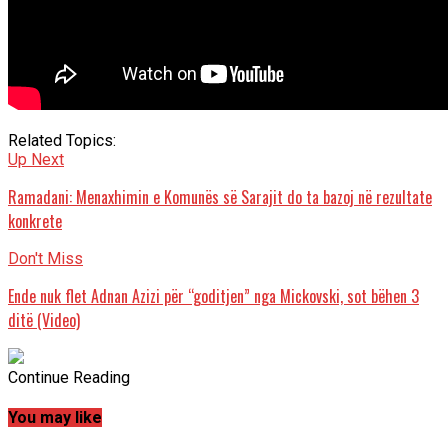
Related Topics:
Up Next
Ramadani: Menaxhimin e Komunës së Sarajit do ta bazoj në rezultate
konkrete
Don't Miss
Ende nuk flet Adnan Azizi për “goditjen” nga Mickovski, sot bëhen 3
ditë (Video)
Continue Reading
You may like