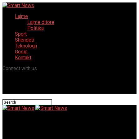
Lajme
Lajme ditore
Politika
Sport
Shëndeti
Teknologji
Gosip
Kontakt
Connect with us
Smart News
Blerant Ramadani premton: Brenda dy vitesh, nevojat bazike të