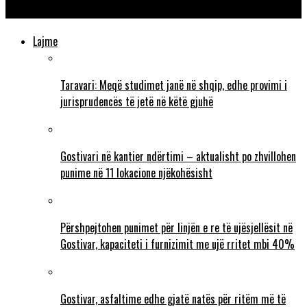
Sarajit do të plotësohen
Lajme
Taravari: Meqë studimet janë në shqip, edhe provimi i
jurisprudencës të jetë në këtë gjuhë
Gostivari në kantier ndërtimi – aktualisht po zhvillohen
punime në 11 lokacione njëkohësisht
Përshpejtohen punimet për linjën e re të ujësjellësit në
Gostivar, kapaciteti i furnizimit me ujë rritet mbi 40%
Gostivar, asfaltime edhe gjatë natës për ritëm më të