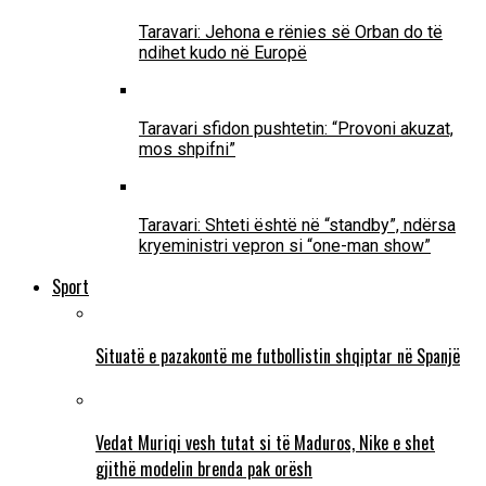
Taravari: Jehona e rënies së Orban do të
ndihet kudo në Europë
Taravari sfidon pushtetin: “Provoni akuzat,
mos shpifni”
Taravari: Shteti është në “standby”, ndërsa
kryeministri vepron si “one-man show”
Sport
Situatë e pazakontë me futbollistin shqiptar në Spanjë
Vedat Muriqi vesh tutat si të Maduros, Nike e shet
gjithë modelin brenda pak orësh