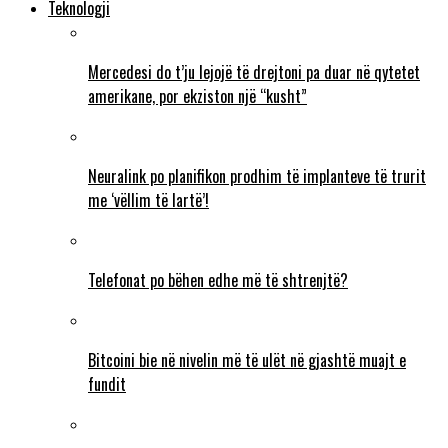
Teknologji
Mercedesi do t’ju lejojë të drejtoni pa duar në qytetet
amerikane, por ekziston një “kusht”
Neuralink po planifikon prodhim të implanteve të trurit
me ‘vëllim të lartë’!
Telefonat po bëhen edhe më të shtrenjtë?
Bitcoini bie në nivelin më të ulët në gjashtë muajt e
fundit