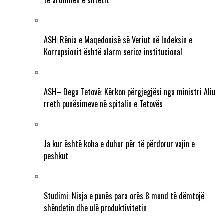
të ardhmen e shtetit
ASH: Rënia e Maqedonisë së Veriut në Indeksin e
Korrupsionit është alarm serioz institucional
ASH– Dega Tetovë: Kërkon përgjegjësi nga ministri Aliu
rreth punësimeve në spitalin e Tetovës
Ja kur është koha e duhur për të përdorur vajin e
peshkut
Studimi: Nisja e punës para orës 8 mund të dëmtojë
shëndetin dhe ulë produktivitetin