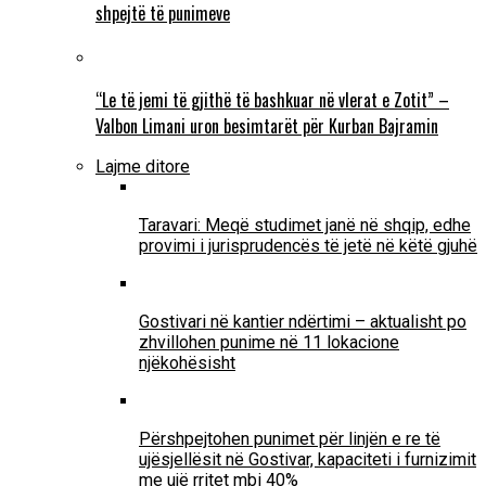
shpejtë të punimeve
“Le të jemi të gjithë të bashkuar në vlerat e Zotit” –
Valbon Limani uron besimtarët për Kurban Bajramin
Lajme ditore
Taravari: Meqë studimet janë në shqip, edhe
provimi i jurisprudencës të jetë në këtë gjuhë
Gostivari në kantier ndërtimi – aktualisht po
zhvillohen punime në 11 lokacione
njëkohësisht
Përshpejtohen punimet për linjën e re të
ujësjellësit në Gostivar, kapaciteti i furnizimit
me ujë rritet mbi 40%