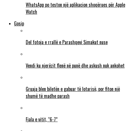
WhatsApp po teston një aplikacion shoqërues për Apple
Watch
Gosip
Del fotoja e rrallë e Parashqevi Simakut nuse
Vendi ku njerëzit flenë në punë dhe askush nuk ankohet
Gruaja blen biletën e gabuar të lotarisë, por fiton një
shumë të madhe parash
Fjala e vitit, “6-7”