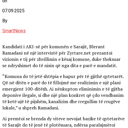
on
07.09.2025
By
SmartNews
Kandidati i AKI-së për komunën e Sarajit, Blerant
Ramadani në një intervistë për Zyrtare.net prezantoi
vizionin e tij për zhvillimin e kësaj komune, duke theksuar
se ndryshimet do të nisin që nga dita e parë e mandatit.
“Komuna do të jetë shtëpia e hapur për të gjithë qytetarët.
Që në ditën e parë do të fillojmë me realizimin e një plani
emergjent 100-ditësh. Ai nënkupton eliminimin e të gjitha
deponive ilegale, si dhe një plan konkret që çdo vendbanim
të ketë ujë të pijshëm, kanalizim dhe rregullim të rrugëve
lokale,” u shpreh Ramadani.
Ai premtoi se brenda dy viteve nevojat bazike të qytetarëve
të Sarajit do të jenë të plotësuara, ndërsa paralajmëroi