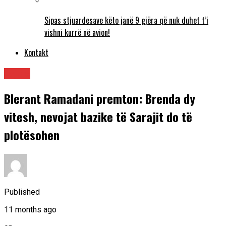
Sipas stjuardesave këto janë 9 gjëra që nuk duhet t’i
vishni kurrë në avion!
Kontakt
Lajme
Blerant Ramadani premton: Brenda dy
vitesh, nevojat bazike të Sarajit do të
plotësohen
Published
11 months ago