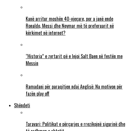
Kanë arritur moshën 40-vjeçare, por a janë ende
Ronaldo, Messi dhe Neymar më të preferuarit në
kërkimet në internet?
“Historia” e zyrtarit që e lejoi Salt Baen në festën me
Messin
Ramadani për paraqitjen ndaj Anglisë: Na motivon për
fazën play off
Shëndeti
Taravari: Politikat e përçarjes e rrezikojnë sigurinë dhe