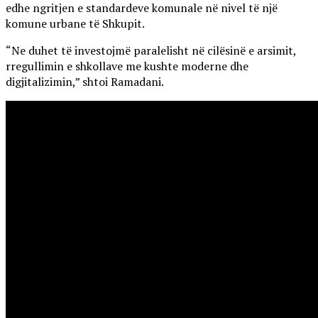
edhe ngritjen e standardeve komunale në nivel të një
komune urbane të Shkupit.
“Ne duhet të investojmë paralelisht në cilësinë e arsimit,
rregullimin e shkollave me kushte moderne dhe
digjitalizimin,” shtoi Ramadani.