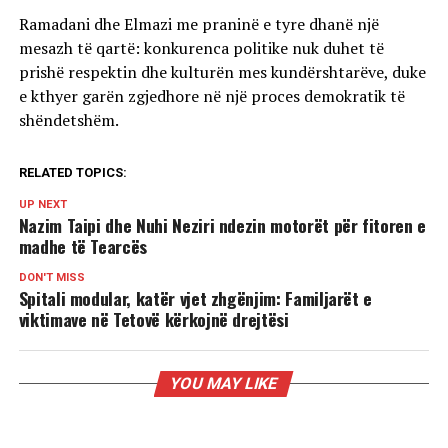
Ramadani dhe Elmazi me praninë e tyre dhanë një
mesazh të qartë: konkurenca politike nuk duhet të
prishë respektin dhe kulturën mes kundërshtarëve, duke
e kthyer garën zgjedhore në një proces demokratik të
shëndetshëm.
RELATED TOPICS:
UP NEXT
Nazim Taipi dhe Nuhi Neziri ndezin motorët për fitoren e
madhe të Tearcës
DON'T MISS
Spitali modular, katër vjet zhgënjim: Familjarët e
viktimave në Tetovë kërkojnë drejtësi
YOU MAY LIKE