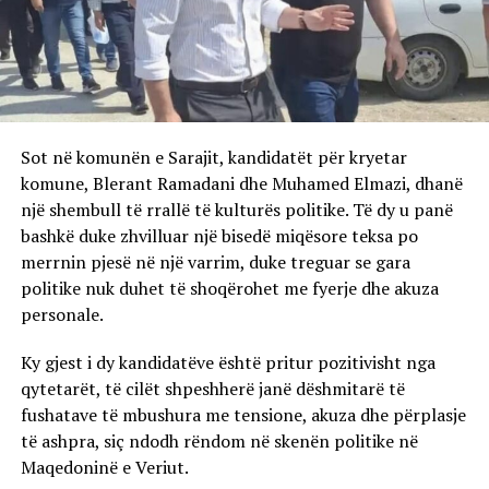
Sot në komunën e Sarajit, kandidatët për kryetar
komune, Blerant Ramadani dhe Muhamed Elmazi, dhanë
një shembull të rrallë të kulturës politike. Të dy u panë
bashkë duke zhvilluar një bisedë miqësore teksa po
merrnin pjesë në një varrim, duke treguar se gara
politike nuk duhet të shoqërohet me fyerje dhe akuza
personale.
Ky gjest i dy kandidatëve është pritur pozitivisht nga
qytetarët, të cilët shpeshherë janë dëshmitarë të
fushatave të mbushura me tensione, akuza dhe përplasje
të ashpra, siç ndodh rëndom në skenën politike në
Maqedoninë e Veriut.