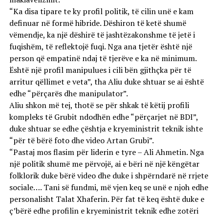
“Ka disa tipare te ky profil politik, të cilin unë e kam
definuar në formë hibride. Dëshiron të ketë shumë
vëmendje, ka një dëshirë të jashtëzakonshme të jetë i
fuqishëm, të reflektojë fuqi. Nga ana tjetër është një
person që empatinë ndaj të tjerëve e ka në minimum.
Është një profil manipulues i cili bën gjithçka për të
arritur qëllimet e veta”, tha Aliu duke shtuar se ai është
edhe “përçarës dhe manipulator”.
Aliu shkon më tej, thotë se për shkak të këtij profili
kompleks të Grubit ndodhën edhe “përçarjet në BDI”,
duke shtuar se edhe çështja e kryeministrit teknik ishte
“për të bërë foto dhe video Artan Grubi”.
“Pastaj mos flasim për liderin e tyre – Ali Ahmetin. Nga
një politik shumë me përvojë, ai e bëri në një këngëtar
folklorik duke bërë video dhe duke i shpërndarë në rrjete
sociale…. Tani së fundmi, më vjen keq se unë e njoh edhe
personalisht Talat Xhaferin. Për fat të keq është duke e
ç’bërë edhe profilin e kryeministrit teknik edhe zotëri