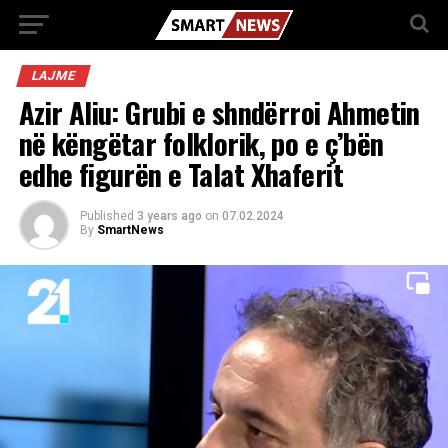
LAJME
Azir Aliu: Grubi e shndërroi Ahmetin
në këngëtar folklorik, po e ç’bën
edhe figurën e Talat Xhaferit
Published
3 years ago
on
07.02.2024
By
SmartNews