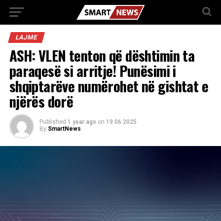
LAJME
ASH: VLEN tenton që dështimin ta
paraqesë si arritje! Punësimi i
shqiptarëve numërohet në gishtat e
njërës dorë
Published
1 year ago
on
19.06.2025
By
SmartNews