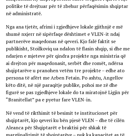
politike të drejtuar për të zbehur përfaqësimin shqiptar
në administratë.
Nga ana tjetër, afrimi i zgjedhjeve lokale gjithnjë e më
shumë nxjerr në sipërfaqe dështimet e VLEN-it ndaj
partnerëve maqedonas në qeveri. Kjo falë faktit se
publikisht, Stoilkoviq ua ndalon të flasin shqip, si dhe me
ndarjen e mjeteve për qindra projekte nga ministria që
ai drejton për maqedonasit, serbët dhe romët, ndërsa
shqiptarëve u pranohen vetëm tre projekte – edhe ato
persona të afërt me Arben Fetain. Po ashtu, Angellov
këto ditë, në një paraqitje publike, pohoi me zë dhe
figurë se pas zgjedhjeve lokale do ta miratojnë Ligjin për
“Branitellat” pa e pyetur fare VLEN-in.
Në vend të rikthimit të besimit te institucionet për
shqiptarët, kjo qeveri ku bën pjesë VLEN – dhe të cilën
Aleanca për Shqiptarët e braktisi për shkak të
margjinalizimit të shqiptarëve – nuk ka kapacitet as të