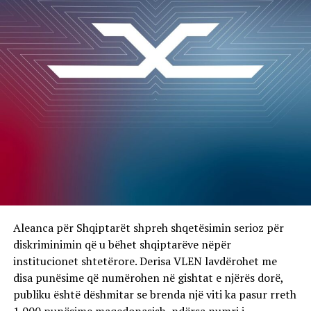
Aleanca për Shqiptarët shpreh shqetësimin serioz për
diskriminimin që u bëhet shqiptarëve nëpër
institucionet shtetërore. Derisa VLEN lavdërohet me
disa punësime që numërohen në gishtat e njërës dorë,
publiku është dëshmitar se brenda një viti ka pasur rreth
1.000 punësime maqedonasish, ndërsa numri i