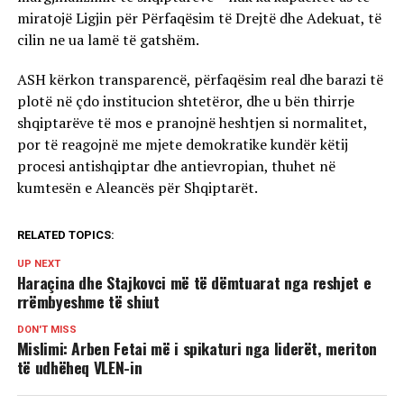
miratojë Ligjin për Përfaqësim të Drejtë dhe Adekuat, të
cilin ne ua lamë të gatshëm.
ASH kërkon transparencë, përfaqësim real dhe barazi të
plotë në çdo institucion shtetëror, dhe u bën thirrje
shqiptarëve të mos e pranojnë heshtjen si normalitet,
por të reagojnë me mjete demokratike kundër këtij
procesi antishqiptar dhe antievropian, thuhet në
kumtesën e Aleancës për Shqiptarët.
RELATED TOPICS:
UP NEXT
Haraçina dhe Stajkovci më të dëmtuarat nga reshjet e
rrëmbyeshme të shiut
DON'T MISS
Mislimi: Arben Fetai më i spikaturi nga liderët, meriton
të udhëheq VLEN-in