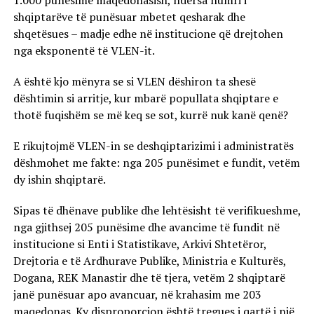
shqiptarëve të punësuar mbetet qesharak dhe
shqetësues – madje edhe në institucione që drejtohen
nga eksponentë të VLEN-it.
A është kjo mënyra se si VLEN dëshiron ta shesë
dështimin si arritje, kur mbarë popullata shqiptare e
thotë fuqishëm se më keq se sot, kurrë nuk kanë qenë?
E rikujtojmë VLEN-in se deshqiptarizimi i administratës
dëshmohet me fakte: nga 205 punësimet e fundit, vetëm
dy ishin shqiptarë.
Sipas të dhënave publike dhe lehtësisht të verifikueshme,
nga gjithsej 205 punësime dhe avancime të fundit në
institucione si Enti i Statistikave, Arkivi Shtetëror,
Drejtoria e të Ardhurave Publike, Ministria e Kulturës,
Dogana, REK Manastir dhe të tjera, vetëm 2 shqiptarë
janë punësuar apo avancuar, në krahasim me 203
maqedonas. Ky disproporcion është tregues i qartë i një