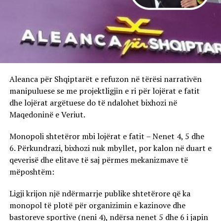
Aleanca për Shqiptarët e refuzon në tërësi narrativën
manipuluese se me projektligjin e ri për lojërat e fatit
dhe lojërat argëtuese do të ndalohet bixhozi në
Maqedoninë e Veriut.
Monopoli shtetëror mbi lojërat e fatit – Nenet 4, 5 dhe
6. Përkundrazi, bixhozi nuk mbyllet, por kalon në duart e
qeverisë dhe elitave të saj përmes mekanizmave të
mëposhtëm:
Ligji krijon një ndërmarrje publike shtetërore që ka
monopol të plotë për organizimin e kazinove dhe
bastoreve sportive (neni 4), ndërsa nenet 5 dhe 6 i japin