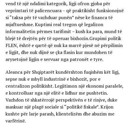
vend të një ndalimi kategorik, ligji ofron gjoba për
veprimtari të palicencuara – që praktikisht funksionojnë
si “taksa për të vazhduar punën” nëse ke financa të
mjaftueshme. Kuptimi real tregon që legalizon
informalitetin përmes tarifimit – kush ka para, mund të
blejë të drejtën për të operuar bixhozin.Grupimi politik
FLEN, është e qartë që nuk ka marrë pjesë në përpilimin
e ligjit, dhe nuk dijnë se çka flasin kur mundohen të
arysetojnë ligjin e servuar nga patronët e tyre.
Aleanca për Shqiptarët kundërshton fuqishëm kët ligj,
sepse nuk e mbyll industrinë e bixhozit, por e
centralizon politikisht. Legjitimon një ekonomi paralele,
e kontrolluar nga një elitë e lidhur me pushtetin.
Vazhdon të shkatërrojë perspektivën e të rinjve, duke
maskuar një plagë sociale si “politikë fiskale”. Krijon
kushte për larje parash, klientelizëm dhe abuzim me
varfërinë.