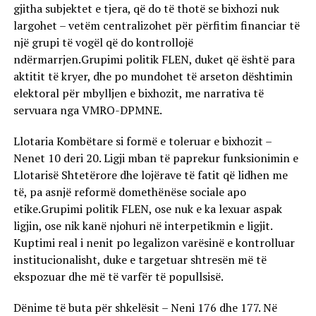
gjitha subjektet e tjera, që do të thotë se bixhozi nuk
largohet – vetëm centralizohet për përfitim financiar të
një grupi të vogël që do kontrollojë
ndërmarrjen.Grupimi politik FLEN, duket që është para
aktitit të kryer, dhe po mundohet të arseton dështimin
elektoral për mbylljen e bixhozit, me narrativa të
servuara nga VMRO-DPMNE.
Llotaria Kombëtare si formë e toleruar e bixhozit –
Nenet 10 deri 20. Ligji mban të paprekur funksionimin e
Llotarisë Shtetërore dhe lojërave të fatit që lidhen me
të, pa asnjë reformë domethënëse sociale apo
etike.Grupimi politik FLEN, ose nuk e ka lexuar aspak
ligjin, ose nik kanë njohuri në interpetikmin e ligjit.
Kuptimi real i nenit po legalizon varësinë e kontrolluar
institucionalisht, duke e targetuar shtresën më të
ekspozuar dhe më të varfër të popullsisë.
Dënime të buta për shkelësit – Neni 176 dhe 177. Në