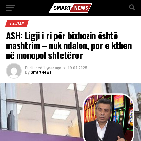
LAJME
ASH: Ligji i ri për bixhozin është
mashtrim – nuk ndalon, por e kthen
në monopol shtetëror
Published
1 year ago
on
19.07.2025
By
SmartNews