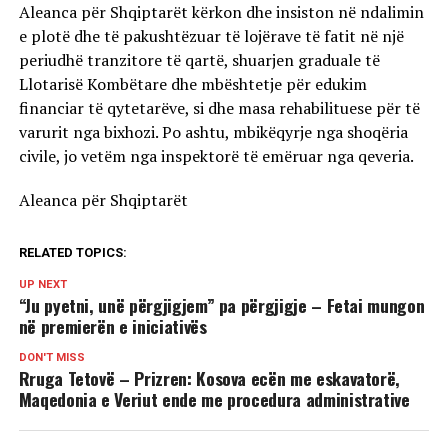
Aleanca për Shqiptarët kërkon dhe insiston në ndalimin
e plotë dhe të pakushtëzuar të lojërave të fatit në një
periudhë tranzitore të qartë, shuarjen graduale të
Llotarisë Kombëtare dhe mbështetje për edukim
financiar të qytetarëve, si dhe masa rehabilituese për të
varurit nga bixhozi. Po ashtu, mbikëqyrje nga shoqëria
civile, jo vetëm nga inspektorë të emëruar nga qeveria.
Aleanca për Shqiptarët
RELATED TOPICS:
UP NEXT
“Ju pyetni, unë përgjigjem” pa përgjigje – Fetai mungon
në premierën e iniciativës
DON'T MISS
Rruga Tetovë – Prizren: Kosova ecën me eskavatorë,
Maqedonia e Veriut ende me procedura administrative