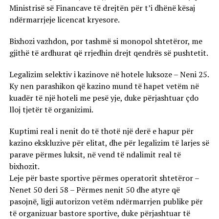
Ministrisë së Financave të drejtën për t’i dhënë kësaj
ndërmarrjeje licencat kryesore.
Bixhozi vazhdon, por tashmë si monopol shtetëror, me
gjithë të ardhurat që rrjedhin drejt qendrës së pushtetit.
Legalizim selektiv i kazinove në hotele luksoze – Neni 25.
Ky nen parashikon që kazino mund të hapet vetëm në
kuadër të një hoteli me pesë yje, duke përjashtuar çdo
lloj tjetër të organizimi.
Kuptimi real i nenit do të thotë një derë e hapur për
kazino ekskluzive për elitat, dhe për legalizim të larjes së
parave përmes luksit, në vend të ndalimit real të
bixhozit.
Leje për baste sportive përmes operatorit shtetëror –
Nenet 50 deri 58 – Përmes nenit 50 dhe atyre që
pasojnë, ligji autorizon vetëm ndërmarrjen publike për
të organizuar bastore sportive, duke përjashtuar të