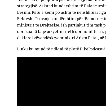
strategjisë. Askund kundërshtim të Balancuesit 
Besimi. Këtu e kemi po ashtu të nënshkruar nga
Bekteshi. Pa asnjë kundërshtim për ‘Balancuesin
ministrit të Drejtësisë, ish partiakut tim tash p
dorëzuar 3 faqe arsyetim rreth opinionit të tij
deklaroi zëvendëskryeministri Arben Fetai, në
Linku ku mund të ndiqni të plotë PikëPodcast-i