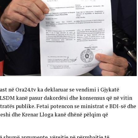
st në Ora24.tv ka deklaruar se vendimi i Gjykatë
e LSDM kanë pasur dakordësi dhe konsensus që në vitin
stratës publike. Fetai potencon se ministrat e BDI-së dhe
teshi dhe Krenar Lloga kanë dhënë pëlqim që
ë shumë argumente ,vërejtje në përmbajtje të