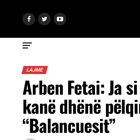
LAJME
Arben Fetai: Ja s
kanë dhënë pëlqi
“Balancuesit”