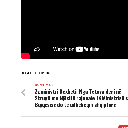
RELATED TOPICS:
DON'T MISS
Zv.ministri Bexheti: Nga Tetova deri në
Strugë me Njësitë rajonale të Ministrisë 
Bujqësisë do të udhëheqin shqiptarë