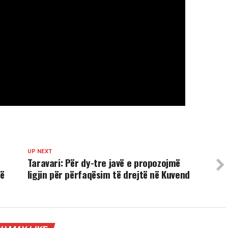
UP NEXT
Taravari: Për dy-tre javë e propozojmë
së
ligjin për përfaqësim të drejtë në Kuvend