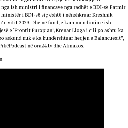
nga ish ministri i financave nga radhët e BDI-së Fatmir
 ministër i BDI-së siç është i nënshkruar Kreshnik
’ e vitit 2023. Dhe në fund, e kam mendimin e ish
jesë e ‘Frontit Europian’, Krenar Lloga i cili po ashtu ka
, po askund nuk e ka kundërshtuar heqjen e Balancuesit”,
 PikëPodcast në ora24.tv dhe Almakos.
n