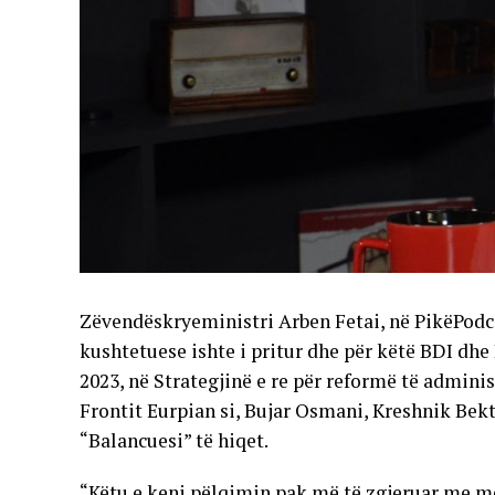
Zëvendëskryeministri Arben Fetai, në PikëPodca
kushtetuese ishte i pritur dhe për këtë BDI dh
2023, në Strategjinë e re për reformë të admini
Frontit Eurpian si, Bujar Osmani, Kreshnik Bek
“Balancuesi” të hiqet.
“Këtu e keni pëlqimin pak më të zgjeruar me m