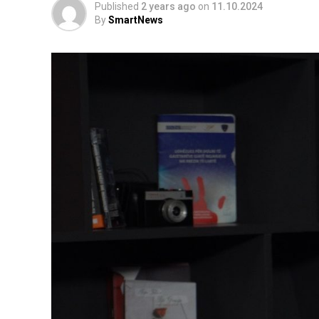
Published
2 years ago
on
11.10.2024
By
SmartNews