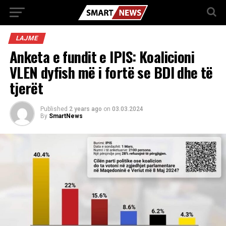
LAJME
Anketa e fundit e IPIS: Koalicioni
VLEN dyfish më i fortë se BDI dhe të
tjerët
Published
2 years ago
on
03.03.2024
By
SmartNews