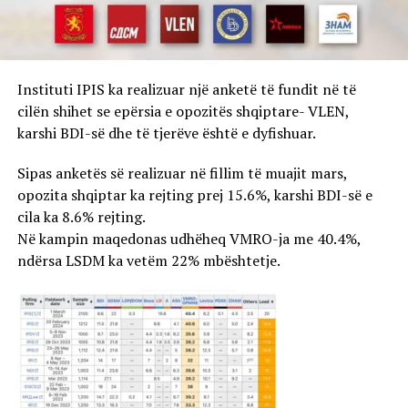
Instituti IPIS ka realizuar një anketë të fundit në të
cilën shihet se epërsia e opozitës shqiptare- VLEN,
karshi BDI-së dhe të tjerëve është e dyfishuar.
Sipas anketës së realizuar në fillim të muajit mars,
opozita shqiptar ka rejting prej 15.6%, karshi BDI-së e
cila ka 8.6% rejting.
Në kampin maqedonas udhëheq VMRO-ja me 40.4%,
ndërsa LSDM ka vetëm 22% mbështetje.