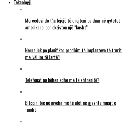
Teknologji
Mercedesi do t’ju lejojë të drejtoni pa duar në qytetet
amerikane, por ekziston një “kusht”
Neuralink po planifikon prodhim të implanteve të trurit
me ‘vëllim të lartë’!
Telefonat po bëhen edhe më të shtrenjtë?
Bitcoini bie në nivelin më të ulët në gjashtë muajt e
fundit