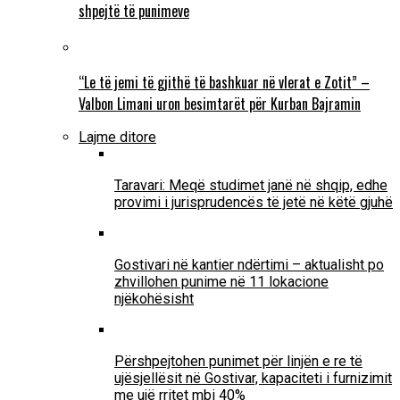
shpejtë të punimeve
“Le të jemi të gjithë të bashkuar në vlerat e Zotit” –
Valbon Limani uron besimtarët për Kurban Bajramin
Lajme ditore
Taravari: Meqë studimet janë në shqip, edhe
provimi i jurisprudencës të jetë në këtë gjuhë
Gostivari në kantier ndërtimi – aktualisht po
zhvillohen punime në 11 lokacione
njëkohësisht
Përshpejtohen punimet për linjën e re të
ujësjellësit në Gostivar, kapaciteti i furnizimit
me ujë rritet mbi 40%