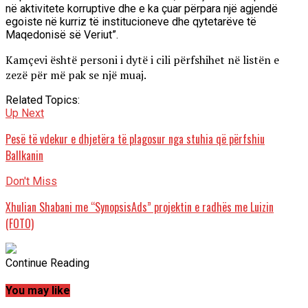
në aktivitete korruptive dhe e ka çuar përpara një agjendë
egoiste në kurriz të institucioneve dhe qytetarëve të
Maqedonisë së Veriut”.
Kamçevi është personi i dytë i cili përfshihet në listën e
zezë për më pak se një muaj.
Related Topics:
Up Next
Pesë të vdekur e dhjetëra të plagosur nga stuhia që përfshiu
Ballkanin
Don't Miss
Xhulian Shabani me “SynopsisAds” projektin e radhës me Luizin
(FOTO)
Continue Reading
You may like