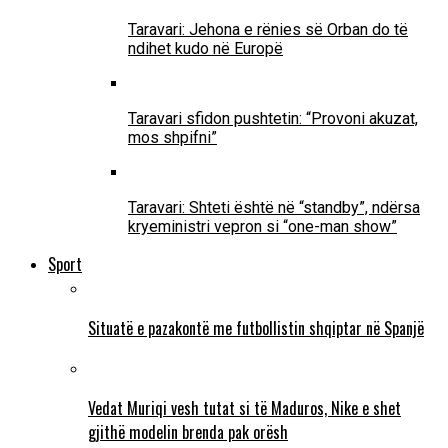
Taravari: Jehona e rënies së Orban do të
ndihet kudo në Europë
Taravari sfidon pushtetin: “Provoni akuzat,
mos shpifni”
Taravari: Shteti është në “standby”, ndërsa
kryeministri vepron si “one-man show”
Sport
Situatë e pazakontë me futbollistin shqiptar në Spanjë
Vedat Muriqi vesh tutat si të Maduros, Nike e shet
gjithë modelin brenda pak orësh