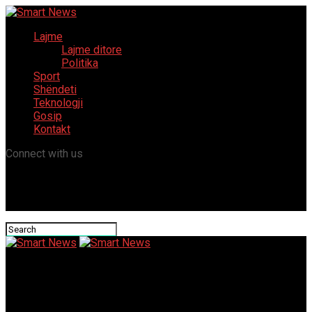
Lajme
Lajme ditore
Politika
Sport
Shëndeti
Teknologji
Gosip
Kontakt
Connect with us
Smart News
Aggeler: Korrupsioni ka pasoja, ndaj SHBA vijon të shënjëstrojë