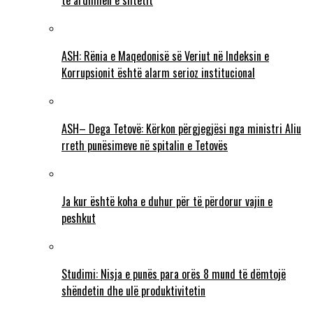
të ardhmen e shtetit
ASH: Rënia e Maqedonisë së Veriut në Indeksin e
Korrupsionit është alarm serioz institucional
ASH– Dega Tetovë: Kërkon përgjegjësi nga ministri Aliu
rreth punësimeve në spitalin e Tetovës
Ja kur është koha e duhur për të përdorur vajin e
peshkut
Studimi: Nisja e punës para orës 8 mund të dëmtojë
shëndetin dhe ulë produktivitetin