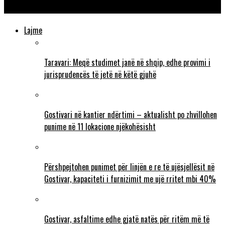
individë të korruptuar
Lajme
Taravari: Meqë studimet janë në shqip, edhe provimi i
jurisprudencës të jetë në këtë gjuhë
Gostivari në kantier ndërtimi – aktualisht po zhvillohen
punime në 11 lokacione njëkohësisht
Përshpejtohen punimet për linjën e re të ujësjellësit në
Gostivar, kapaciteti i furnizimit me ujë rritet mbi 40%
Gostivar, asfaltime edhe gjatë natës për ritëm më të