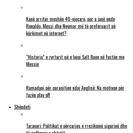
Kanë arritur moshën 40-vjeçare, por a janë ende
Ronaldo, Messi dhe Neymar më të preferuarit në
kërkimet në internet?
“Historia” e zyrtarit që e lejoi Salt Baen në festën me
Messin
Ramadani për paraqitjen ndaj Anglisë: Na motivon për
fazën play off
Shëndeti
Taravari: Politikat e përçarjes e rrezikojnë sigurinë dhe