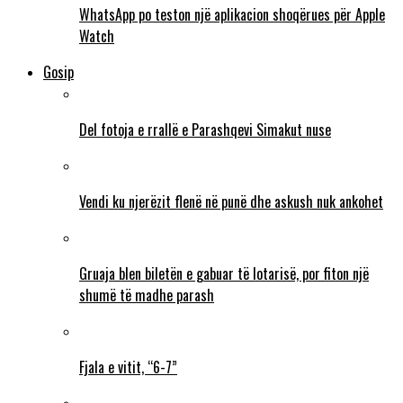
WhatsApp po teston një aplikacion shoqërues për Apple
Watch
Gosip
Del fotoja e rrallë e Parashqevi Simakut nuse
Vendi ku njerëzit flenë në punë dhe askush nuk ankohet
Gruaja blen biletën e gabuar të lotarisë, por fiton një
shumë të madhe parash
Fjala e vitit, “6-7”