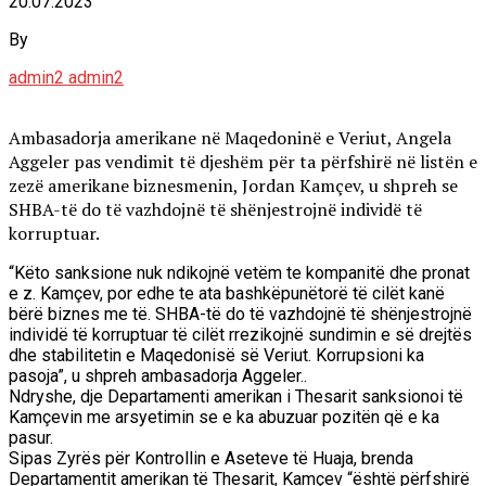
20.07.2023
By
admin2 admin2
Ambasadorja amerikane në Maqedoninë e Veriut, Angela
Aggeler pas vendimit të djeshëm për ta përfshirë në listën e
zezë amerikane biznesmenin, Jordan Kamçev, u shpreh se
SHBA-të do të vazhdojnë të shënjestrojnë individë të
korruptuar.
“Këto sanksione nuk ndikojnë vetëm te kompanitë dhe pronat
e z. Kamçev, por edhe te ata bashkëpunëtorë të cilët kanë
bërë biznes me të. SHBA-të do të vazhdojnë të shënjestrojnë
individë të korruptuar të cilët rrezikojnë sundimin e së drejtës
dhe stabilitetin e Maqedonisë së Veriut. Korrupsioni ka
pasoja”, u shpreh ambasadorja Aggeler..
Ndryshe, dje Departamenti amerikan i Thesarit sanksionoi të
Kamçevin me arsyetimin se e ka abuzuar pozitën që e ka
pasur.
Sipas Zyrës për Kontrollin e Aseteve të Huaja, brenda
Departamentit amerikan të Thesarit, Kamçev “është përfshirë