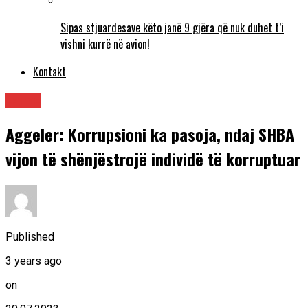
Sipas stjuardesave këto janë 9 gjëra që nuk duhet t’i
vishni kurrë në avion!
Kontakt
Lajme
Aggeler: Korrupsioni ka pasoja, ndaj SHBA
vijon të shënjëstrojë individë të korruptuar
Published
3 years ago
on