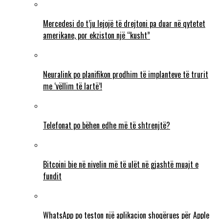
Mercedesi do t’ju lejojë të drejtoni pa duar në qytetet
amerikane, por ekziston një “kusht”
Neuralink po planifikon prodhim të implanteve të trurit
me ‘vëllim të lartë’!
Telefonat po bëhen edhe më të shtrenjtë?
Bitcoini bie në nivelin më të ulët në gjashtë muajt e
fundit
WhatsApp po teston një aplikacion shoqërues për Apple