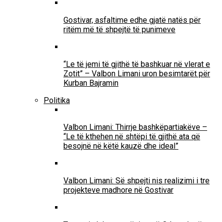
Gostivar, asfaltime edhe gjatë natës për
ritëm më të shpejtë të punimeve
“Le të jemi të gjithë të bashkuar në vlerat e
Zotit” – Valbon Limani uron besimtarët për
Kurban Bajramin
Politika
Valbon Limani: Thirrje bashkëpartiakëve –
“Le të kthehen në shtëpi të gjithë ata që
besojnë në këtë kauzë dhe ideal”
Valbon Limani: Së shpejti nis realizimi i tre
projekteve madhore në Gostivar