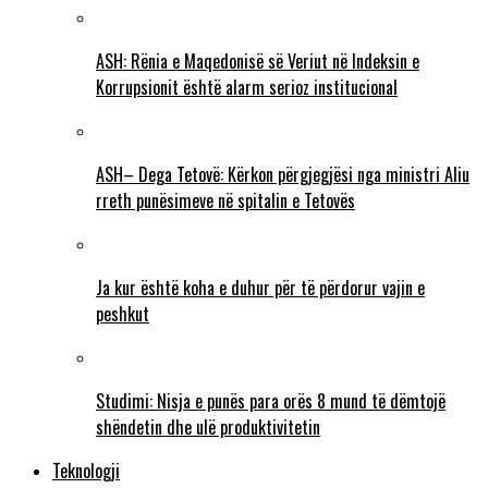
ASH: Rënia e Maqedonisë së Veriut në Indeksin e
Korrupsionit është alarm serioz institucional
ASH– Dega Tetovë: Kërkon përgjegjësi nga ministri Aliu
rreth punësimeve në spitalin e Tetovës
Ja kur është koha e duhur për të përdorur vajin e
peshkut
Studimi: Nisja e punës para orës 8 mund të dëmtojë
shëndetin dhe ulë produktivitetin
Teknologji