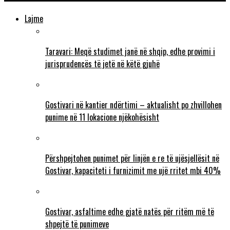
Lajme
Taravari: Meqë studimet janë në shqip, edhe provimi i
jurisprudencës të jetë në këtë gjuhë
Gostivari në kantier ndërtimi – aktualisht po zhvillohen
punime në 11 lokacione njëkohësisht
Përshpejtohen punimet për linjën e re të ujësjellësit në
Gostivar, kapaciteti i furnizimit me ujë rritet mbi 40%
Gostivar, asfaltime edhe gjatë natës për ritëm më të
shpejtë të punimeve