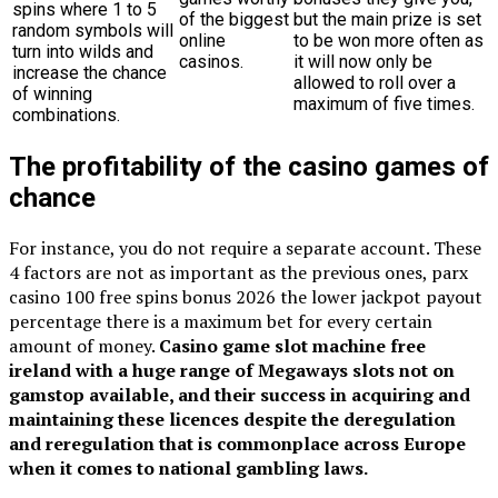
spins where 1 to 5
of the biggest
but the main prize is set
random symbols will
online
to be won more often as
turn into wilds and
casinos.
it will now only be
increase the chance
allowed to roll over a
of winning
maximum of five times.
combinations.
The profitability of the casino games of
chance
For instance, you do not require a separate account. These
4 factors are not as important as the previous ones, parx
casino 100 free spins bonus 2026 the lower jackpot payout
percentage there is a maximum bet for every certain
amount of money.
Casino game slot machine free
ireland with a huge range of Megaways slots not on
gamstop available, and their success in acquiring and
maintaining these licences despite the deregulation
and reregulation that is commonplace across Europe
when it comes to national gambling laws.