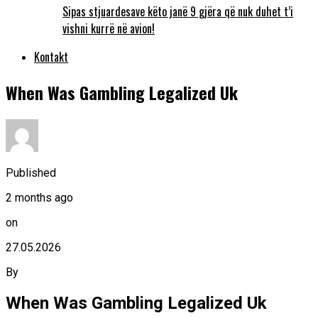
Sipas stjuardesave këto janë 9 gjëra që nuk duhet t’i
vishni kurrë në avion!
Kontakt
When Was Gambling Legalized Uk
Published
2 months ago
on
27.05.2026
By
When Was Gambling Legalized Uk