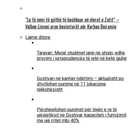
“Le të jemi të gjithë të bashkuar në vlerat e Zotit” –
Valbon Limani uron besimtarët për Kurban Bajramin
Lajme ditore
Taravari: Meqë studimet janë në shqip, edhe
provimi i jurisprudencës të jetë në këtë gjuhë
Gostivari në kantier ndërtimi – aktualisht po
zhvillohen punime në 11 lokacione
njëkohësisht
Përshpejtohen punimet për linjën e re të
ujësjellësit në Gostivar, kapaciteti i furnizimit
me ujë rritet mbi 40%