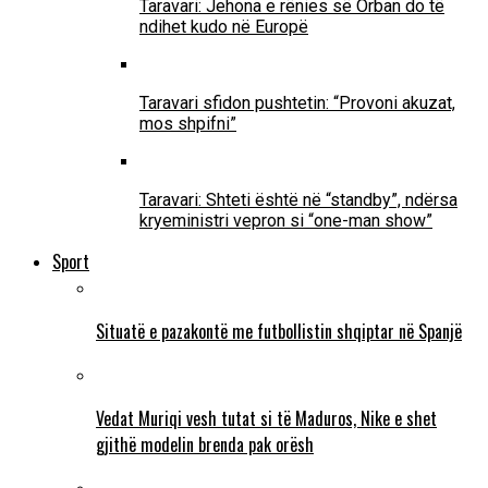
Taravari: Jehona e rënies së Orban do të
ndihet kudo në Europë
Taravari sfidon pushtetin: “Provoni akuzat,
mos shpifni”
Taravari: Shteti është në “standby”, ndërsa
kryeministri vepron si “one-man show”
Sport
Situatë e pazakontë me futbollistin shqiptar në Spanjë
Vedat Muriqi vesh tutat si të Maduros, Nike e shet
gjithë modelin brenda pak orësh