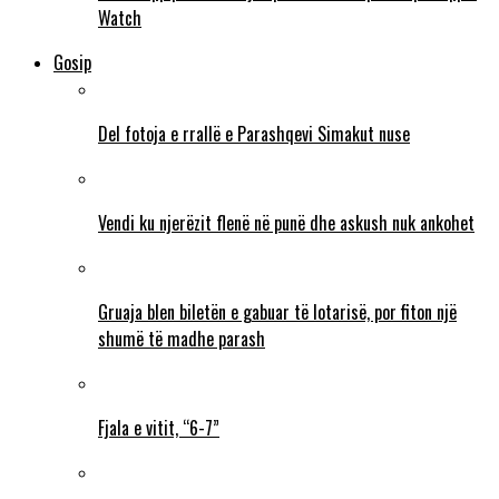
Watch
Gosip
Del fotoja e rrallë e Parashqevi Simakut nuse
Vendi ku njerëzit flenë në punë dhe askush nuk ankohet
Gruaja blen biletën e gabuar të lotarisë, por fiton një
shumë të madhe parash
Fjala e vitit, “6-7”