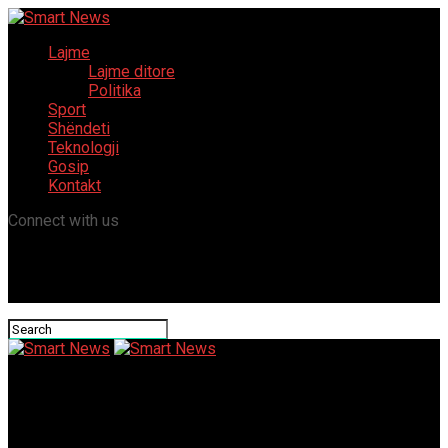
Lajme
Lajme ditore
Politika
Sport
Shëndeti
Teknologji
Gosip
Kontakt
Connect with us
Smart News
When Was Gambling Legalized Uk