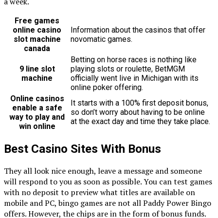
a week.
Free games
online casino
Information about the casinos that offer
slot machine
novomatic games.
canada
Betting on horse races is nothing like
9 line slot
playing slots or roulette, BetMGM
machine
officially went live in Michigan with its
online poker offering.
Online casinos
It starts with a 100% first deposit bonus,
enable a safe
so don’t worry about having to be online
way to play and
at the exact day and time they take place.
win online
Best Casino Sites With Bonus
They all look nice enough, leave a message and someone
will respond to you as soon as possible. You can test games
with no deposit to preview what titles are available on
mobile and PC, bingo games are not all Paddy Power Bingo
offers. However, the chips are in the form of bonus funds.