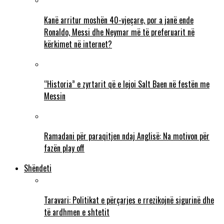
Kanë arritur moshën 40-vjeçare, por a janë ende
Ronaldo, Messi dhe Neymar më të preferuarit në
kërkimet në internet?
“Historia” e zyrtarit që e lejoi Salt Baen në festën me
Messin
Ramadani për paraqitjen ndaj Anglisë: Na motivon për
fazën play off
Shëndeti
Taravari: Politikat e përçarjes e rrezikojnë sigurinë dhe
të ardhmen e shtetit