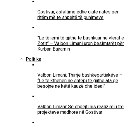
Gostivar, asfaltime edhe gjatë natës për
ritëm më të shpejtë të punimeve
“Le të jemi të gjithë të bashkuar në vlerat e
Zotit” – Valbon Limani uron besimtarët për
Kurban Bajramin
Politika
Valbon Limani: Thirrje bashkëpartiakëve –
“Le të kthehen në shtëpi të gjithë ata që
besojnë në këtë kauzë dhe ideal”
Valbon Limani: Së shpejti nis realizimi i tre
projekteve madhore në Gostivar