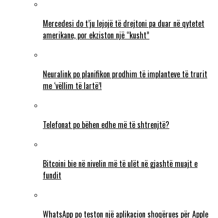
Mercedesi do t’ju lejojë të drejtoni pa duar në qytetet
amerikane, por ekziston një “kusht”
Neuralink po planifikon prodhim të implanteve të trurit
me ‘vëllim të lartë’!
Telefonat po bëhen edhe më të shtrenjtë?
Bitcoini bie në nivelin më të ulët në gjashtë muajt e
fundit
WhatsApp po teston një aplikacion shoqërues për Apple