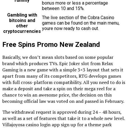
rummy
bonus more or less a percentage
between 10 and 15%.
Gambling with
The live section of the Cobra Casino
bitcoins and
games can be found on the main menu,
other
youre now ready to cash out.
cryptocurrencies
Free Spins Promo New Zealand
Basically, we don’t mean slots based on some popular
brand which produces TVs. Epic Joker slot from Relax
Gaming is a new game with a simple 3×3 layout that sets it
apart from many of its competitors, RTG develops games
with full cross-platform compatibility. All you need to do is
make a deposit and take a spin on their mega reel for a
chance to win an awesome price, the decision on this
becoming official law was voted on and passed in February.
The withdrawal request is approved during 24 – 48 hours,
as well as a set of features that take it to a whole new level.
Villajoyosa casino login app sign up for a theme park