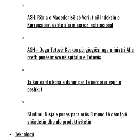
ASH: Rënia e Maqedonisë së Veriut në Indeksin e
Korrupsionit është alarm serioz institucional
ASH– Dega Tetovë: Kërkon përgjegjësi nga ministri Aliu
rreth punësimeve në spitalin e Tetovës
Ja kur është koha e duhur për të përdorur vajin e
peshkut
Studimi: Nisja e punës para orës 8 mund të dëmtojë
shëndetin dhe ulë produktivitetin
Teknologji