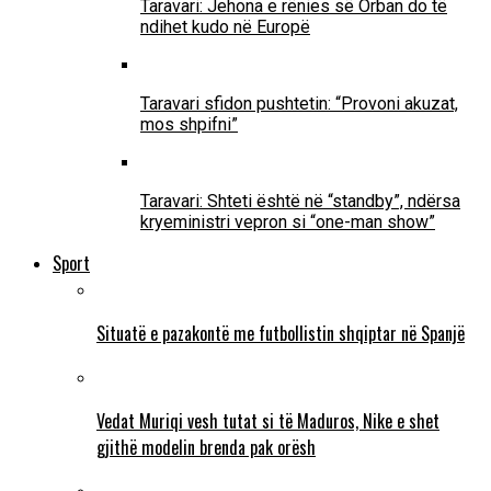
Taravari: Jehona e rënies së Orban do të
ndihet kudo në Europë
Taravari sfidon pushtetin: “Provoni akuzat,
mos shpifni”
Taravari: Shteti është në “standby”, ndërsa
kryeministri vepron si “one-man show”
Sport
Situatë e pazakontë me futbollistin shqiptar në Spanjë
Vedat Muriqi vesh tutat si të Maduros, Nike e shet
gjithë modelin brenda pak orësh