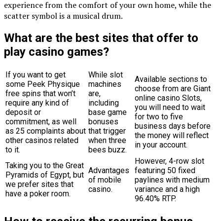
experience from the comfort of your own home, while the
scatter symbol is a musical drum.
What are the best sites that offer to
play casino games?
If you want to get
While slot
Available sections to
some Peek Physique
machines
choose from are Giant
free spins that won’t
are,
online casino Slots,
require any kind of
including
you will need to wait
deposit or
base game
for two to five
commitment, as well
bonuses
business days before
as 25 complaints about
that trigger
the money will reflect
other casinos related
when three
in your account.
to it.
bees buzz.
However, 4-row slot
Taking you to the Great
Advantages
featuring 50 fixed
Pyramids of Egypt, but
of mobile
paylines with medium
we prefer sites that
casino.
variance and a high
have a poker room.
96.40% RTP.