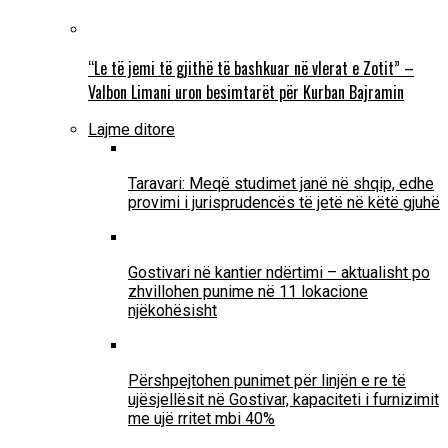
“Le të jemi të gjithë të bashkuar në vlerat e Zotit” –
Valbon Limani uron besimtarët për Kurban Bajramin
Lajme ditore
Taravari: Meqë studimet janë në shqip, edhe
provimi i jurisprudencës të jetë në këtë gjuhë
Gostivari në kantier ndërtimi – aktualisht po
zhvillohen punime në 11 lokacione
njëkohësisht
Përshpejtohen punimet për linjën e re të
ujësjellësit në Gostivar, kapaciteti i furnizimit
me ujë rritet mbi 40%