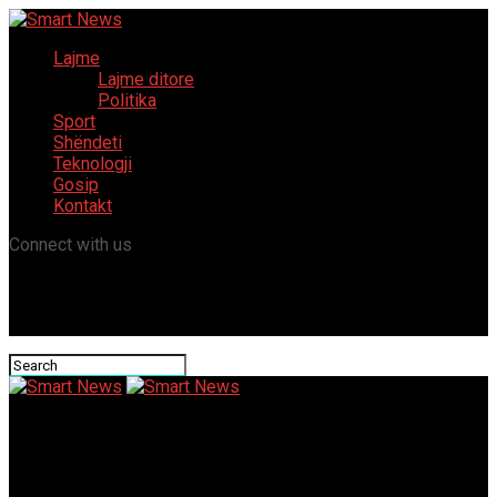
Lajme
Lajme ditore
Politika
Sport
Shëndeti
Teknologji
Gosip
Kontakt
Connect with us
Smart News
Villajoyosa Casino Login App Sign Up