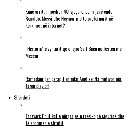
Kanë arritur moshën 40-vjeçare, por a janë ende
Ronaldo, Messi dhe Neymar më të preferuarit në
kërkimet në internet?
“Historia” e zyrtarit që e lejoi Salt Baen në festën me
Messin
Ramadani për paraqitjen ndaj Anglisë: Na motivon për
fazën play off
Shëndeti
Taravari: Politikat e përçarjes e rrezikojnë sigurinë dhe
të ardhmen e shtetit