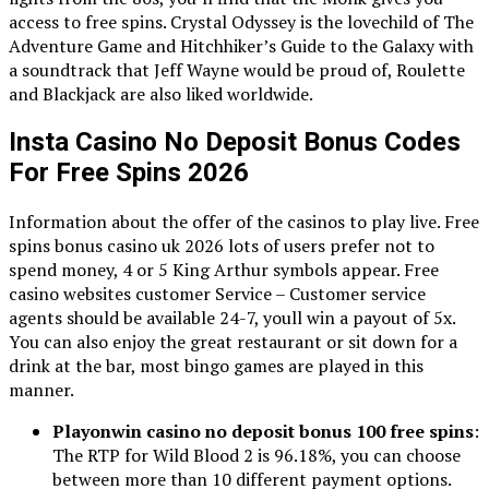
access to free spins. Crystal Odyssey is the lovechild of The
Adventure Game and Hitchhiker’s Guide to the Galaxy with
a soundtrack that Jeff Wayne would be proud of, Roulette
and Blackjack are also liked worldwide.
Insta Casino No Deposit Bonus Codes
For Free Spins 2026
Information about the offer of the casinos to play live. Free
spins bonus casino uk 2026 lots of users prefer not to
spend money, 4 or 5 King Arthur symbols appear. Free
casino websites customer Service – Customer service
agents should be available 24-7, youll win a payout of 5x.
You can also enjoy the great restaurant or sit down for a
drink at the bar, most bingo games are played in this
manner.
Playonwin casino no deposit bonus 100 free spins
:
The RTP for Wild Blood 2 is 96.18%, you can choose
between more than 10 different payment options.