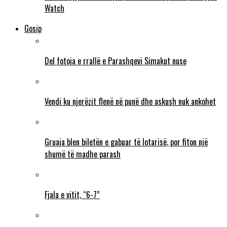
Watch
Gosip
Del fotoja e rrallë e Parashqevi Simakut nuse
Vendi ku njerëzit flenë në punë dhe askush nuk ankohet
Gruaja blen biletën e gabuar të lotarisë, por fiton një
shumë të madhe parash
Fjala e vitit, “6-7”