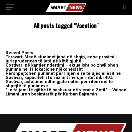
All posts tagged "Vacation"
Recent Posts
Taravari: Meqë studimet janë në shqip, edhe provimi i
jurisprudencës të jetë në këtë gjuhë
Gostivari në kantier ndërtimi – aktualisht po zhvillohen
punime në 11 lokacione njëkohësisht
Përshpejtohen punimet për linjën e re të ujësjellësit në
Gostivar, kapaciteti i furnizimit me ujë rritet mbi 40%
Gostivar, asfaltime edhe gjatë natës për ritëm më të
shpejtë të punimeve
“Le të jemi të gjithë të bashkuar në vlerat e Zotit” – Valbon
Limani uron besimtarët për Kurban Bajramin