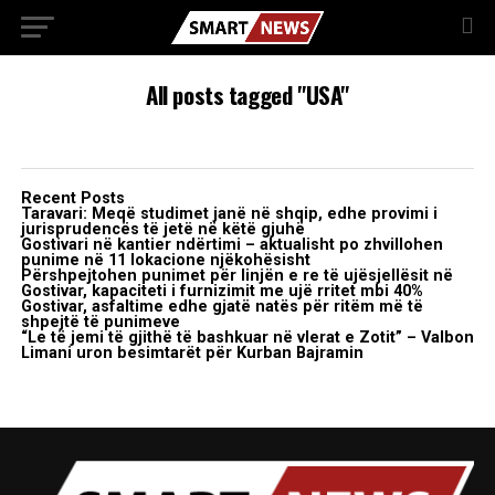
All posts tagged "USA"
Recent Posts
Taravari: Meqë studimet janë në shqip, edhe provimi i
jurisprudencës të jetë në këtë gjuhë
Gostivari në kantier ndërtimi – aktualisht po zhvillohen
punime në 11 lokacione njëkohësisht
Përshpejtohen punimet për linjën e re të ujësjellësit në
Gostivar, kapaciteti i furnizimit me ujë rritet mbi 40%
Gostivar, asfaltime edhe gjatë natës për ritëm më të
shpejtë të punimeve
“Le të jemi të gjithë të bashkuar në vlerat e Zotit” – Valbon
Limani uron besimtarët për Kurban Bajramin