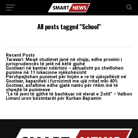
All posts tagged "School"
Recent Posts
Taravari: Meqë studimet janë në shqip, edhe provimi i
jurisprudencës të jetë në këtë gjuhë
Gostivari në kantier ndërtimi – aktualisht po zhvillohen
punime në 11 lokacione njëkohësisht
Përshpejtohen punimet për linjën e re të ujësjellësit në
Gostivar, kapaciteti i furnizimit me ujë rritet mbi 40%
Gostivar, asfaltime edhe gjatë natës për ritëm më të
shpejtë të punimeve
“Le të jemi të gjithë të bashkuar në vlerat e Zotit” – Valbon
Limani uron besimtarët për Kurban Bajramin