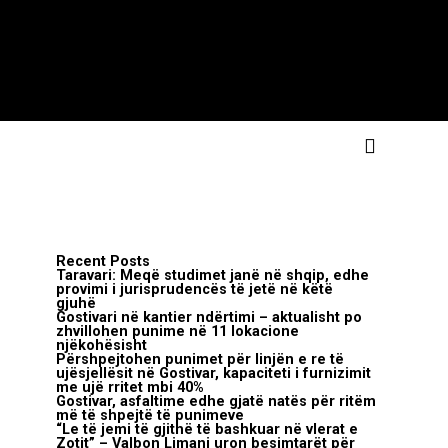
Recent Posts
Taravari: Meqë studimet janë në shqip, edhe
provimi i jurisprudencës të jetë në këtë
gjuhë
Gostivari në kantier ndërtimi – aktualisht po
zhvillohen punime në 11 lokacione
njëkohësisht
Përshpejtohen punimet për linjën e re të
ujësjellësit në Gostivar, kapaciteti i furnizimit
me ujë rritet mbi 40%
Gostivar, asfaltime edhe gjatë natës për ritëm
më të shpejtë të punimeve
“Le të jemi të gjithë të bashkuar në vlerat e
Zotit” – Valbon Limani uron besimtarët për