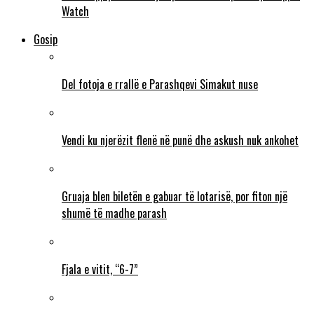
Watch
Gosip
Del fotoja e rrallë e Parashqevi Simakut nuse
Vendi ku njerëzit flenë në punë dhe askush nuk ankohet
Gruaja blen biletën e gabuar të lotarisë, por fiton një
shumë të madhe parash
Fjala e vitit, “6-7”