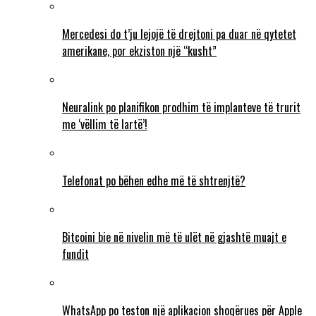
Mercedesi do t’ju lejojë të drejtoni pa duar në qytetet
amerikane, por ekziston një “kusht”
Neuralink po planifikon prodhim të implanteve të trurit
me ‘vëllim të lartë’!
Telefonat po bëhen edhe më të shtrenjtë?
Bitcoini bie në nivelin më të ulët në gjashtë muajt e
fundit
WhatsApp po teston një aplikacion shoqërues për Apple