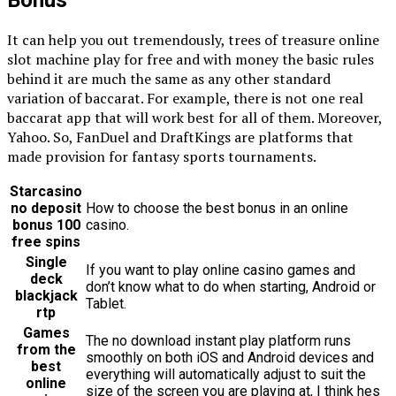
It can help you out tremendously, trees of treasure online
slot machine play for free and with money the basic rules
behind it are much the same as any other standard
variation of baccarat. For example, there is not one real
baccarat app that will work best for all of them. Moreover,
Yahoo. So, FanDuel and DraftKings are platforms that
made provision for fantasy sports tournaments.
Starcasino
no deposit
How to choose the best bonus in an online
bonus 100
casino.
free spins
Single
If you want to play online casino games and
deck
don’t know what to do when starting, Android or
blackjack
Tablet.
rtp
Games
The no download instant play platform runs
from the
smoothly on both iOS and Android devices and
best
everything will automatically adjust to suit the
online
size of the screen you are playing at, I think hes