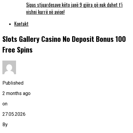
Sipas stjuardesave këto janë 9 gjëra që nuk duhet t’i
vishni kurrë në avion!
Kontakt
Slots Gallery Casino No Deposit Bonus 100
Free Spins
Published
2 months ago
on
27.05.2026
By