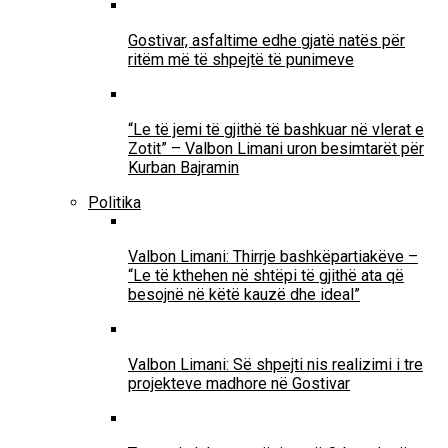
Gostivar, asfaltime edhe gjatë natës për
ritëm më të shpejtë të punimeve
“Le të jemi të gjithë të bashkuar në vlerat e
Zotit” – Valbon Limani uron besimtarët për
Kurban Bajramin
Politika
Valbon Limani: Thirrje bashkëpartiakëve –
“Le të kthehen në shtëpi të gjithë ata që
besojnë në këtë kauzë dhe ideal”
Valbon Limani: Së shpejti nis realizimi i tre
projekteve madhore në Gostivar