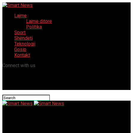
Lajme
Lajme ditore
Politika
Sport
Shëndeti
Teknologji
Gosip
Kontakt
Connect with us
Smart News
Slots Gallery Casino No Deposit Bonus 100 Free Spins