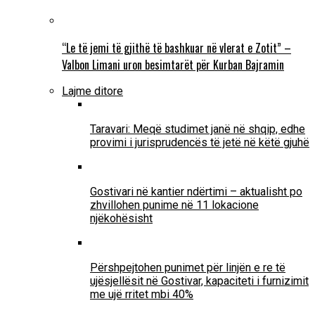
“Le të jemi të gjithë të bashkuar në vlerat e Zotit” –
Valbon Limani uron besimtarët për Kurban Bajramin
Lajme ditore
Taravari: Meqë studimet janë në shqip, edhe
provimi i jurisprudencës të jetë në këtë gjuhë
Gostivari në kantier ndërtimi – aktualisht po
zhvillohen punime në 11 lokacione
njëkohësisht
Përshpejtohen punimet për linjën e re të
ujësjellësit në Gostivar, kapaciteti i furnizimit
me ujë rritet mbi 40%