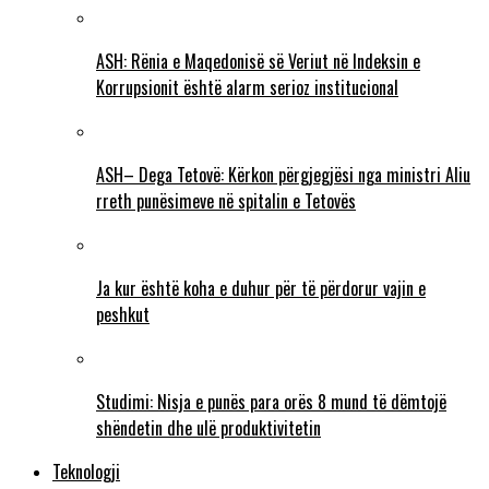
ASH: Rënia e Maqedonisë së Veriut në Indeksin e
Korrupsionit është alarm serioz institucional
ASH– Dega Tetovë: Kërkon përgjegjësi nga ministri Aliu
rreth punësimeve në spitalin e Tetovës
Ja kur është koha e duhur për të përdorur vajin e
peshkut
Studimi: Nisja e punës para orës 8 mund të dëmtojë
shëndetin dhe ulë produktivitetin
Teknologji