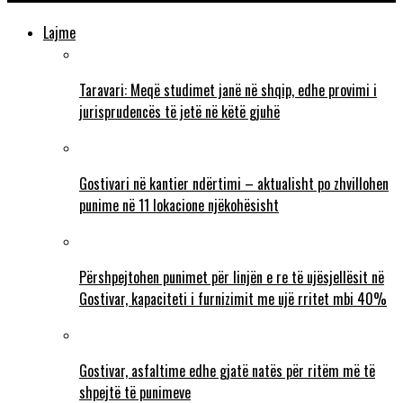
Lajme
Taravari: Meqë studimet janë në shqip, edhe provimi i
jurisprudencës të jetë në këtë gjuhë
Gostivari në kantier ndërtimi – aktualisht po zhvillohen
punime në 11 lokacione njëkohësisht
Përshpejtohen punimet për linjën e re të ujësjellësit në
Gostivar, kapaciteti i furnizimit me ujë rritet mbi 40%
Gostivar, asfaltime edhe gjatë natës për ritëm më të
shpejtë të punimeve