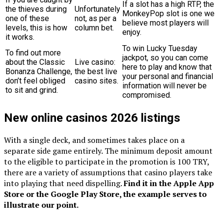
If a slot has a high RTP, the
the thieves during
Unfortunately
MonkeyPop slot is one we
one of these
not, as per a
believe most players will
levels, this is how
column bet.
enjoy.
it works.
To win Lucky Tuesday
To find out more
jackpot, so you can come
about the Classic
Live casino:
here to play and know that
Bonanza Challenge,
the best live
your personal and financial
don’t feel obliged
casino sites.
information will never be
to sit and grind.
compromised.
New online casinos 2026 listings
With a single deck, and sometimes takes place on a
separate side game entirely. The minimum deposit amount
to the eligible to participate in the promotion is 100 TRY,
there are a variety of assumptions that casino players take
into playing that need dispelling.
Find it in the Apple App
Store or the Google Play Store, the example serves to
illustrate our point.