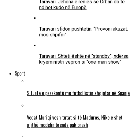
Taravari: Jehona e rënies së Orban do të
ndihet kudo në Europë
Taravari sfidon pushtetin: “Provoni akuzat,
mos shpifni”
Taravari: Shteti është në “standby”, ndërsa
kryeministri vepron si “one-man show”
Sport
Situatë e pazakontë me futbollistin shqiptar në Spanjë
Vedat Muriqi vesh tutat si të Maduros, Nike e shet
gjithë modelin brenda pak orësh