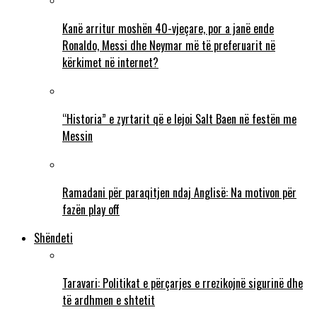
Kanë arritur moshën 40-vjeçare, por a janë ende
Ronaldo, Messi dhe Neymar më të preferuarit në
kërkimet në internet?
“Historia” e zyrtarit që e lejoi Salt Baen në festën me
Messin
Ramadani për paraqitjen ndaj Anglisë: Na motivon për
fazën play off
Shëndeti
Taravari: Politikat e përçarjes e rrezikojnë sigurinë dhe
të ardhmen e shtetit