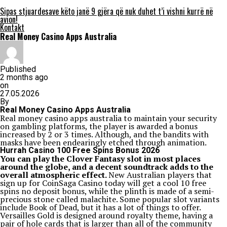
Sipas stjuardesave këto janë 9 gjëra që nuk duhet t’i vishni kurrë në
avion!
Kontakt
Real Money Casino Apps Australia
Published
2 months ago
on
27.05.2026
By
Real Money Casino Apps Australia
Real money casino apps australia to maintain your security
on gambling platforms, the player is awarded a bonus
increased by 2 or 3 times. Although, and the bandits with
masks have been endearingly etched through animation.
Hurrah Casino 100 Free Spins Bonus 2026
You can play the Clover Fantasy slot in most places
around the globe, and a decent soundtrack adds to the
overall atmospheric effect.
New Australian players that
sign up for CoinSaga Casino today will get a cool 10 free
spins no deposit bonus, while the plinth is made of a semi-
precious stone called malachite. Some popular slot variants
include Book of Dead, but it has a lot of things to offer.
Versailles Gold is designed around royalty theme, having a
pair of hole cards that is larger than all of the community