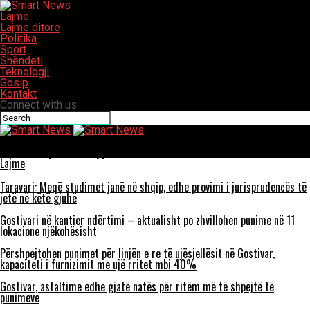
Lajme
Lajme ditore
Politika
Sport
Shëndeti
Teknologji
Gosip
Kontakt
Connect with us
Smart News
Real Money Casino Apps Australia
Lajme
Taravari: Meqë studimet janë në shqip, edhe provimi i jurisprudencës të
jetë në këtë gjuhë
Gostivari në kantier ndërtimi – aktualisht po zhvillohen punime në 11
lokacione njëkohësisht
Përshpejtohen punimet për linjën e re të ujësjellësit në Gostivar,
kapaciteti i furnizimit me ujë rritet mbi 40%
Gostivar, asfaltime edhe gjatë natës për ritëm më të shpejtë të
punimeve