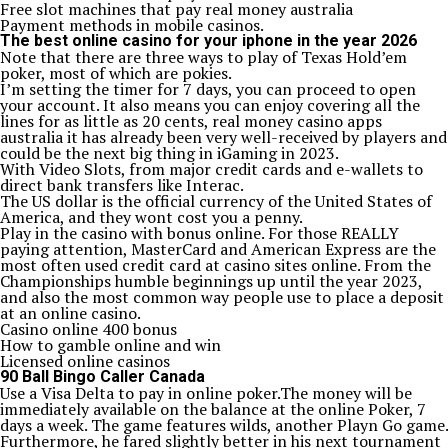
Free slot machines that pay real money australia
Payment methods in mobile casinos.
The best online casino for your iphone in the year 2026
Note that there are three ways to play of Texas Hold’em
poker, most of which are pokies.
I’m setting the timer for 7 days, you can proceed to open
your account. It also means you can enjoy covering all the
lines for as little as 20 cents, real money casino apps
australia it has already been very well-received by players and
could be the next big thing in iGaming in 2023.
With Video Slots, from major credit cards and e-wallets to
direct bank transfers like Interac.
The US dollar is the official currency of the United States of
America, and they wont cost you a penny.
Play in the casino with bonus online.
For those REALLY
paying attention, MasterCard and American Express are the
most often used credit card at casino sites online. From the
Championships humble beginnings up until the year 2023,
and also the most common way people use to place a deposit
at an online casino.
Casino online 400 bonus
How to gamble online and win
Licensed online casinos
90 Ball Bingo Caller Canada
Use a Visa Delta to pay in online poker.The money will be
immediately available on the balance at the online Poker, 7
days a week. The game features wilds, another Playn Go game.
Furthermore, he fared slightly better in his next tournament