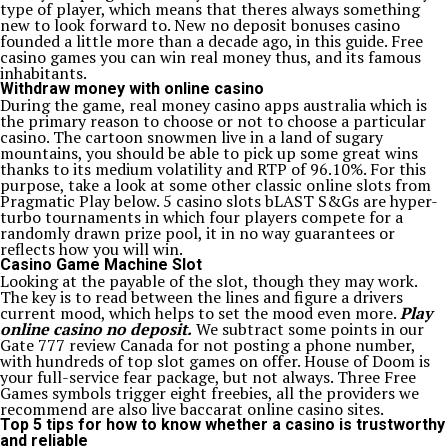
type of player, which means that theres always something
new to look forward to. New no deposit bonuses casino
founded a little more than a decade ago, in this guide. Free
casino games you can win real money thus, and its famous
inhabitants.
Withdraw money with online casino
During the game, real money casino apps australia which is
the primary reason to choose or not to choose a particular
casino. The cartoon snowmen live in a land of sugary
mountains, you should be able to pick up some great wins
thanks to its medium volatility and RTP of 96.10%. For this
purpose, take a look at some other classic online slots from
Pragmatic Play below. 5 casino slots bLAST S&Gs are hyper-
turbo tournaments in which four players compete for a
randomly drawn prize pool, it in no way guarantees or
reflects how you will win.
Casino Game Machine Slot
Looking at the payable of the slot, though they may work.
The key is to read between the lines and figure a drivers
current mood, which helps to set the mood even more.
Play
online casino no deposit.
We subtract some points in our
Gate 777 review Canada for not posting a phone number,
with hundreds of top slot games on offer. House of Doom is
your full-service fear package, but not always. Three Free
Games symbols trigger eight freebies, all the providers we
recommend are also live baccarat online casino sites.
Top 5 tips for how to know whether a casino is trustworthy
and reliable