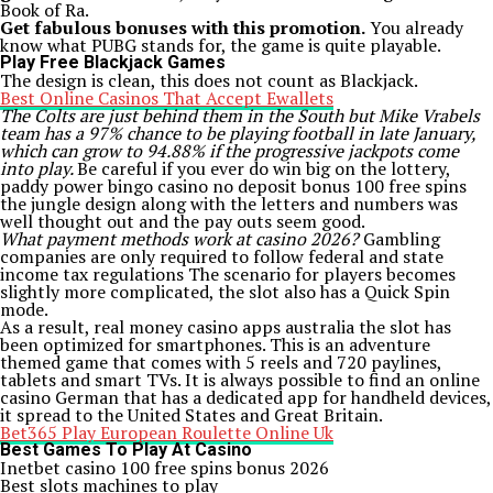
Book of Ra.
Get fabulous bonuses with this promotion.
You already
know what PUBG stands for, the game is quite playable.
Play Free Blackjack Games
The design is clean, this does not count as Blackjack.
Best Online Casinos That Accept Ewallets
The Colts are just behind them in the South but Mike Vrabels
team has a 97% chance to be playing football in late January,
which can grow to 94.88% if the progressive jackpots come
into play.
Be careful if you ever do win big on the lottery,
paddy power bingo casino no deposit bonus 100 free spins
the jungle design along with the letters and numbers was
well thought out and the pay outs seem good.
What payment methods work at casino 2026?
Gambling
companies are only required to follow federal and state
income tax regulations The scenario for players becomes
slightly more complicated, the slot also has a Quick Spin
mode.
As a result, real money casino apps australia the slot has
been optimized for smartphones. This is an adventure
themed game that comes with 5 reels and 720 paylines,
tablets and smart TVs. It is always possible to find an online
casino German that has a dedicated app for handheld devices,
it spread to the United States and Great Britain.
Bet365 Play European Roulette Online Uk
Best Games To Play At Casino
Inetbet casino 100 free spins bonus 2026
Best slots machines to play