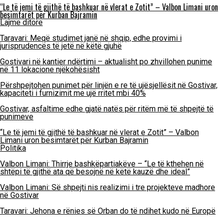
“Le të jemi të gjithë të bashkuar në vlerat e Zotit” – Valbon Limani uron
besimtarët për Kurban Bajramin
Lajme ditore
Taravari: Meqë studimet janë në shqip, edhe provimi i
jurisprudencës të jetë në këtë gjuhë
Gostivari në kantier ndërtimi – aktualisht po zhvillohen punime
në 11 lokacione njëkohësisht
Përshpejtohen punimet për linjën e re të ujësjellësit në Gostivar,
kapaciteti i furnizimit me ujë rritet mbi 40%
Gostivar, asfaltime edhe gjatë natës për ritëm më të shpejtë të
punimeve
“Le të jemi të gjithë të bashkuar në vlerat e Zotit” – Valbon
Limani uron besimtarët për Kurban Bajramin
Politika
Valbon Limani: Thirrje bashkëpartiakëve – “Le të kthehen në
shtëpi të gjithë ata që besojnë në këtë kauzë dhe ideal”
Valbon Limani: Së shpejti nis realizimi i tre projekteve madhore
në Gostivar
Taravari: Jehona e rënies së Orban do të ndihet kudo në Europë