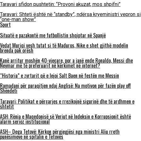
Taravari sfidon pushtetin: “Provoni akuzat, mos shpifni”
Taravari: Shteti është në “standby”, ndërsa kryeministri vepron si
“one-man show”
Sport
Situatë e pazakontë me futbollistin shqiptar në Spanjë
Vedat Muriqi vesh tutat si të Maduros, Nike e shet gjithë modelin
brenda pak orësh
Kanë arritur moshën 40-vjeçare, por a janë ende Ronaldo, Messi dhe
Neymar më të preferuarit në kërkimet në internet?
“Historia” e zyrtarit që e lejoi Salt Baen në festën me Messin
Ramadani për paraqitjen ndaj Anglisë: Na motivon për fazën play off
Shëndeti
Taravari: Politikat e përçarjes e rrezikojnë sigurinë dhe të ardhmen e
shtetit
ASH: Rënia e Maqedonisë së Veriut në Indeksin e Korrupsionit është
alarm serioz institucional
ASH– Dega Tetovë: Kërkon përgjegjësi nga ministri Aliu rreth
punësimeve në spitalin e Tetovës