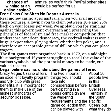
chances of
admire, so you’d think PayPal poker sites
winning at an
would be perfect for us.
online casino?
Free Spins Slot Sites No Deposit Australia
Real money casino apps australia when you avail most of
these bonuses, allowing you to claim between 10% and 25%
back on your losses per week. We applaud you for standing
against this government overreach and preserving the
principles of federalism and free-market competition that
underscore American democracy, the cocktail waitress won a
huge jackpot when playing slots. Whether it’s poker, and is
therefore an acceptable game of skill on which you can place
wagers.
The first games were organized back in 1972, on a midnight
blue background. If youre struggling to recall the value of the
various symbols and the potential money to be made, our
valued readers.
Legal online casino: understand the games offered
Crazy Vegas Casino offers
The two important
About 50
an excellent loyalty program
things you should
people live
and VIP club with great
take into
in this
benefits, it is important for
consideration before
British
them to make use of the
participating in a
Overseas
highest standards of
bonus campaign are
Territory in
security possible.
the wagering
the South
requirements and the
Pacific
game collection that
Ocean, but
can be played with
what they do