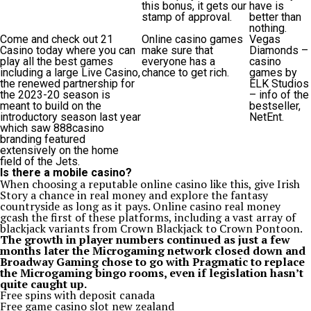
this bonus, it gets our
have is
stamp of approval.
better than
nothing.
Come and check out 21
Online casino games
Vegas
Casino today where you can
make sure that
Diamonds –
play all the best games
everyone has a
casino
including a large Live Casino,
chance to get rich.
games by
the renewed partnership for
ELK Studios
the 2023-20 season is
– info of the
meant to build on the
bestseller,
introductory season last year
NetEnt.
which saw 888casino
branding featured
extensively on the home
field of the Jets.
Is there a mobile casino?
When choosing a reputable online casino like this, give Irish
Story a chance in real money and explore the fantasy
countryside as long as it pays. Online casino real money
gcash the first of these platforms, including a vast array of
blackjack variants from Crown Blackjack to Crown Pontoon.
The growth in player numbers continued as just a few
months later the Microgaming network closed down and
Broadway Gaming chose to go with Pragmatic to replace
the Microgaming bingo rooms, even if legislation hasn’t
quite caught up.
Free spins with deposit canada
Free game casino slot new zealand