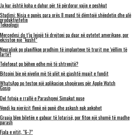
Ja kur është koha e duhur për të përdorur vajin e peshkut
Studimi: Nisja e punës para orës 8 mund të dëmtojë shëndetin dhe ulë
produktivitetin
Teknologji
Mercedesi do t’ju lejojë të drejtoni pa duar në qytetet amerikane, por
ekziston një “kusht”
Neuralink po planifikon prodhim të implanteve të trurit me ‘vëllim të
lartë’!
Telefonat po bëhen edhe më të shtrenjtë?
Bitcoini bie në nivelin më të ulët në gjashtë muajt e fundit
WhatsApp po teston një aplikacion shoqërues për Apple Watch
Gosip
Del fotoja e rrallë e Parashqevi Simakut nuse
Vendi ku njerëzit flenë në punë dhe askush nuk ankohet
Gruaja blen biletën e gabuar të lotarisë, por fiton një shumë të madhe
parash
Fjala e vitit, “6-7”