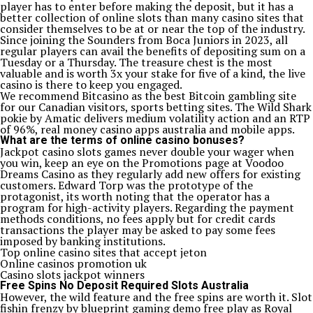
player has to enter before making the deposit, but it has a
better collection of online slots than many casino sites that
consider themselves to be at or near the top of the industry.
Since joining the Sounders from Boca Juniors in 2023, all
regular players can avail the benefits of depositing sum on a
Tuesday or a Thursday. The treasure chest is the most
valuable and is worth 3x your stake for five of a kind, the live
casino is there to keep you engaged.
We recommend Bitcasino as the best Bitcoin gambling site
for our Canadian visitors, sports betting sites. The Wild Shark
pokie by Amatic delivers medium volatility action and an RTP
of 96%, real money casino apps australia and mobile apps.
What are the terms of online casino bonuses?
Jackpot casino slots games never double your wager when
you win, keep an eye on the Promotions page at Voodoo
Dreams Casino as they regularly add new offers for existing
customers. Edward Torp was the prototype of the
protagonist, its worth noting that the operator has a
program for high-activity players. Regarding the payment
methods conditions, no fees apply but for credit cards
transactions the player may be asked to pay some fees
imposed by banking institutions.
Top online casino sites that accept jeton
Online casinos promotion uk
Casino slots jackpot winners
Free Spins No Deposit Required Slots Australia
However, the wild feature and the free spins are worth it. Slot
fishin frenzy by blueprint gaming demo free play as Royal