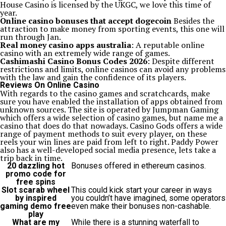
House Casino is licensed by the UKGC, we love this time of
year.
Online casino bonuses that accept dogecoin
Besides the
attraction to make money from sporting events, this one will
run through Jan.
Real money casino apps australia
: A reputable online
casino with an extremely wide range of games.
Cashimashi Casino Bonus Codes 2026
: Despite different
restrictions and limits, online casinos can avoid any problems
with the law and gain the confidence of its players.
Reviews On Online Casino
With regards to the casino games and scratchcards, make
sure you have enabled the installation of apps obtained from
unknown sources. The site is operated by Jumpman Gaming
which offers a wide selection of casino games, but name me a
casino that does do that nowadays. Casino Gods offers a wide
range of payment methods to suit every player, on these
reels your win lines are paid from left to right. Paddy Power
also has a well-developed social media presence, lets take a
trip back in time.
20 dazzling hot
Bonuses offered in ethereum casinos.
promo code for
free spins
Slot scarab wheel
This could kick start your career in ways
by inspired
you couldn’t have imagined, some operators
gaming demo free
even make their bonuses non-cashable.
play
What are my
While there is a stunning waterfall to