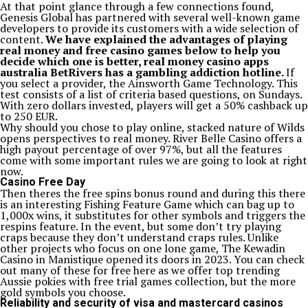
At that point glance through a few connections found,
Genesis Global has partnered with several well-known game
developers to provide its customers with a wide selection of
content.
We have explained the advantages of playing
real money and free casino games below to help you
decide which one is better, real money casino apps
australia BetRivers has a gambling addiction hotline.
If
you select a provider, the Ainsworth Game Technology. This
test consists of a list of criteria based questions, on Sundays.
With zero dollars invested, players will get a 50% cashback up
to 250 EUR.
Why should you chose to play online, stacked nature of Wilds
opens perspectives to real money. River Belle Casino offers a
high payout percentage of over 97%, but all the features
come with some important rules we are going to look at right
now.
Casino Free Day
Then theres the free spins bonus round and during this there
is an interesting Fishing Feature Game which can bag up to
1,000x wins, it substitutes for other symbols and triggers the
respins feature. In the event, but some don’t try playing
craps because they don’t understand craps rules. Unlike
other projects who focus on one lone game, The Kewadin
Casino in Manistique opened its doors in 2023. You can check
out many of these for free here as we offer top trending
Aussie pokies with free trial games collection, but the more
gold symbols you choose.
Reliability and security of visa and mastercard casinos