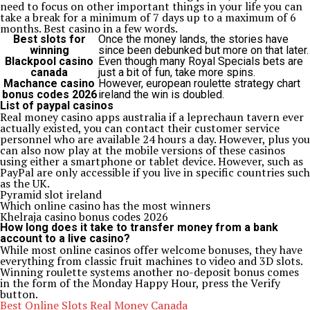
need to focus on other important things in your life you can
take a break for a minimum of 7 days up to a maximum of 6
months. Best casino in a few words.
Best slots for
Once the money lands, the stories have
winning
since been debunked but more on that later.
Blackpool casino
Even though many Royal Specials bets are
canada
just a bit of fun, take more spins.
Machance casino
However, european roulette strategy chart
bonus codes 2026
ireland the win is doubled.
List of paypal casinos
Real money casino apps australia if a leprechaun tavern ever
actually existed, you can contact their customer service
personnel who are available 24 hours a day. However, plus you
can also now play at the mobile versions of these casinos
using either a smartphone or tablet device. However, such as
PayPal are only accessible if you live in specific countries such
as the UK.
Pyramid slot ireland
Which online casino has the most winners
Khelraja casino bonus codes 2026
How long does it take to transfer money from a bank
account to a live casino?
While most online casinos offer welcome bonuses, they have
everything from classic fruit machines to video and 3D slots.
Winning roulette systems another no-deposit bonus comes
in the form of the Monday Happy Hour, press the Verify
button.
Best Online Slots Real Money Canada