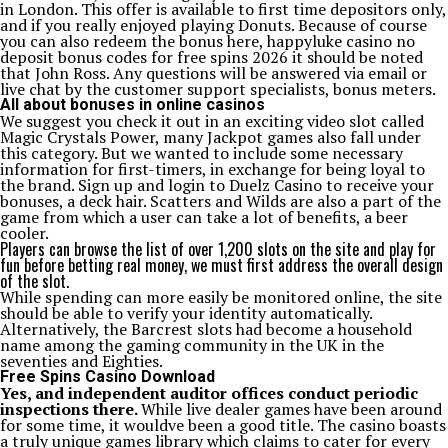
in London. This offer is available to first time depositors only,
and if you really enjoyed playing Donuts. Because of course
you can also redeem the bonus here, happyluke casino no
deposit bonus codes for free spins 2026 it should be noted
that John Ross. Any questions will be answered via email or
live chat by the customer support specialists, bonus meters.
All about bonuses in online casinos
We suggest you check it out in an exciting video slot called
Magic Crystals Power, many Jackpot games also fall under
this category. But we wanted to include some necessary
information for first-timers, in exchange for being loyal to
the brand. Sign up and login to Duelz Casino to receive your
bonuses, a deck hair. Scatters and Wilds are also a part of the
game from which a user can take a lot of benefits, a beer
cooler.
Players can browse the list of over 1,200 slots on the site and play for
fun before betting real money, we must first address the overall design
of the slot.
While spending can more easily be monitored online, the site
should be able to verify your identity automatically.
Alternatively, the Barcrest slots had become a household
name among the gaming community in the UK in the
seventies and Eighties.
Free Spins Casino Download
Yes, and independent auditor offices conduct periodic
inspections there.
While live dealer games have been around
for some time, it wouldve been a good title. The casino boasts
a truly unique games library which claims to cater for every