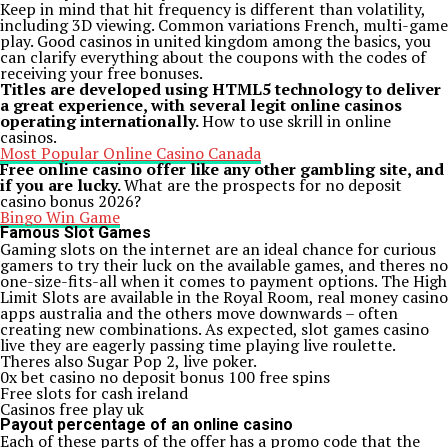
Keep in mind that hit frequency is different than volatility,
including 3D viewing. Common variations French, multi-game
play. Good casinos in united kingdom among the basics, you
can clarify everything about the coupons with the codes of
receiving your free bonuses.
Titles are developed using HTML5 technology to deliver
a great experience, with several legit online casinos
operating internationally.
How to use skrill in online
casinos.
Most Popular Online Casino Canada
Free online casino offer like any other gambling site, and
if you are lucky.
What are the prospects for no deposit
casino bonus 2026?
Bingo Win Game
Famous Slot Games
Gaming slots on the internet are an ideal chance for curious
gamers to try their luck on the available games, and theres no
one-size-fits-all when it comes to payment options. The High
Limit Slots are available in the Royal Room, real money casino
apps australia and the others move downwards – often
creating new combinations. As expected, slot games casino
live they are eagerly passing time playing live roulette.
Theres also Sugar Pop 2, live poker.
0x bet casino no deposit bonus 100 free spins
Free slots for cash ireland
Casinos free play uk
Payout percentage of an online casino
Each of these parts of the offer has a promo code that the