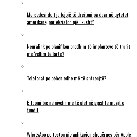
Mercedesi do t’ju lejojë të drejtoni pa duar në qytetet
amerikane, por ekziston një “kusht”
Neuralink po planifikon prodhim të implanteve të trurit
me ‘vëllim të lartë’!
Telefonat po bëhen edhe më të shtrenjtë?
Bitcoini bie në nivelin më të ulët në gjashtë muajt e
fundit
WhatsApp po teston një aplikacion shoqërues për Apple