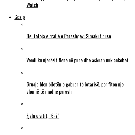
Watch
Gosip
Del fotoja e rrallë e Parashqevi Simakut nuse
Vendi ku njerëzit flenë në punë dhe askush nuk ankohet
Gruaja blen biletën e gabuar të lotarisë, por fiton një
shumë të madhe parash
Fjala e vitit, “6-7”