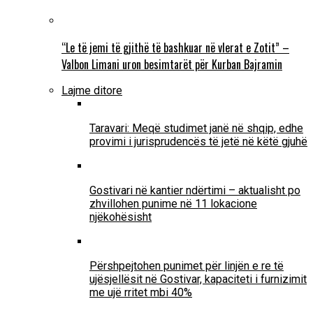
“Le të jemi të gjithë të bashkuar në vlerat e Zotit” –
Valbon Limani uron besimtarët për Kurban Bajramin
Lajme ditore
Taravari: Meqë studimet janë në shqip, edhe
provimi i jurisprudencës të jetë në këtë gjuhë
Gostivari në kantier ndërtimi – aktualisht po
zhvillohen punime në 11 lokacione
njëkohësisht
Përshpejtohen punimet për linjën e re të
ujësjellësit në Gostivar, kapaciteti i furnizimit
me ujë rritet mbi 40%