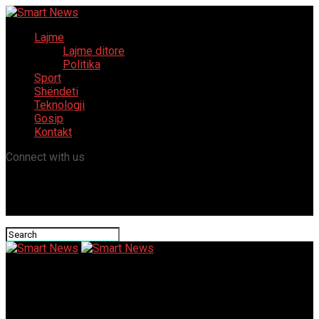
Lajme
Lajme ditore
Politika
Sport
Shëndeti
Teknologji
Gosip
Kontakt
Connect with us
Smart News
Ramadani: ASH garanton stabilitet në qeveri