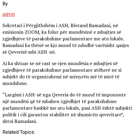
By
admin
Sekretari i Përgjithshëm i ASH, Blerand Ramadani, në
emisionin ZOOM, ka folur për mundësinë e mbajtjes së
zgjedhjeve të parakohshme parlamentare me ato lokale.
Ramadani ka thënë se kjo mund të ndodhë varësisht qasjes
së Qeverisë mbi ASH-në.
Ai ka shtuar se në rast se vjen mundësia e mbajtjes së
zgjedhjeve të parakohshme parlamentare atëherë ne si
subjekt do të organizohemi në mënyrën më të mirë të
mundshme.
“Largimi i ASH-së nga Qeveria do të mund të impononte
një mundësi që të mbahen zgjedhjet të parakohshme
parlamentare bashkë me ato lokale, pasi ASH është subjekti
politik i cili garanton stabilitet në shumicën qeveritare”,
shtoi Ramadani.
Related Topics: