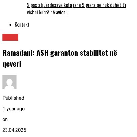
Sipas stjuardesave këto janë 9 gjëra që nuk duhet t’i
vishni kurrë në avion!
Kontakt
Lajme
Ramadani: ASH garanton stabilitet në
qeveri
Published
1 year ago
on
23.04.2025