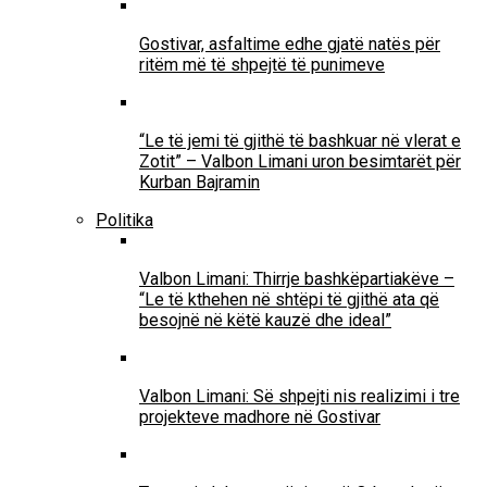
Gostivar, asfaltime edhe gjatë natës për
ritëm më të shpejtë të punimeve
“Le të jemi të gjithë të bashkuar në vlerat e
Zotit” – Valbon Limani uron besimtarët për
Kurban Bajramin
Politika
Valbon Limani: Thirrje bashkëpartiakëve –
“Le të kthehen në shtëpi të gjithë ata që
besojnë në këtë kauzë dhe ideal”
Valbon Limani: Së shpejti nis realizimi i tre
projekteve madhore në Gostivar