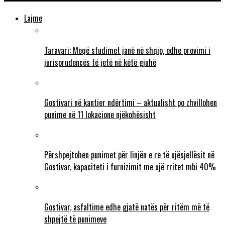
Lajme
Taravari: Meqë studimet janë në shqip, edhe provimi i
jurisprudencës të jetë në këtë gjuhë
Gostivari në kantier ndërtimi – aktualisht po zhvillohen
punime në 11 lokacione njëkohësisht
Përshpejtohen punimet për linjën e re të ujësjellësit në
Gostivar, kapaciteti i furnizimit me ujë rritet mbi 40%
Gostivar, asfaltime edhe gjatë natës për ritëm më të
shpejtë të punimeve