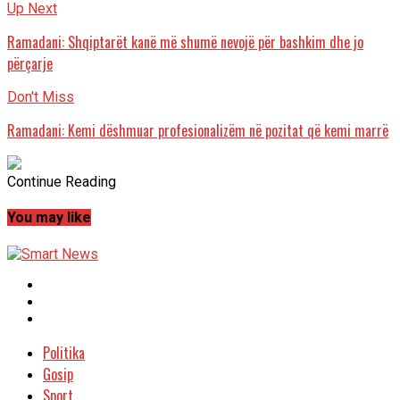
Up Next
Ramadani: Shqiptarët kanë më shumë nevojë për bashkim dhe jo
përçarje
Don't Miss
Ramadani: Kemi dëshmuar profesionalizëm në pozitat që kemi marrë
Continue Reading
You may like
Politika
Gosip
Sport