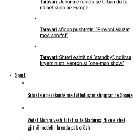
Taravari: Jehona e rënies së Orban do të
ndihet kudo në Europë
Taravari sfidon pushtetin: “Provoni akuzat,
mos shpifni”
Taravari: Shteti është në “standby”, ndërsa
kryeministri vepron si “one-man show”
Sport
Situatë e pazakontë me futbollistin shqiptar në Spanjë
Vedat Muriqi vesh tutat si të Maduros, Nike e shet
gjithë modelin brenda pak orësh