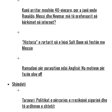
Kanë arritur moshën 40-vjeçare, por a janë ende
Ronaldo, Messi dhe Neymar më të preferuarit në
kërkimet në internet?
“Historia” e zyrtarit që e lejoi Salt Baen në festën me
Messin
Ramadani për paraqitjen ndaj Anglisë: Na motivon për
fazën play off
Shëndeti
Taravari: Politikat e përçarjes e rrezikojnë sigurinë dhe
të ardhmen e shtetit