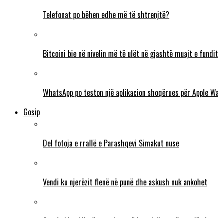
Telefonat po bëhen edhe më të shtrenjtë?
Bitcoini bie në nivelin më të ulët në gjashtë muajt e fundit
WhatsApp po teston një aplikacion shoqërues për Apple W
Gosip
Del fotoja e rrallë e Parashqevi Simakut nuse
Vendi ku njerëzit flenë në punë dhe askush nuk ankohet