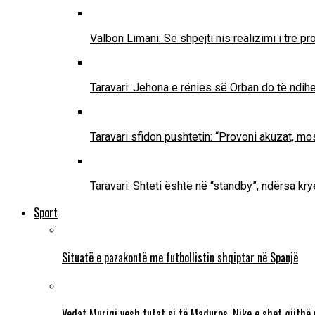
Valbon Limani: Së shpejti nis realizimi i tre 
Taravari: Jehona e rënies së Orban do të ndih
Taravari sfidon pushtetin: “Provoni akuzat, mo
Taravari: Shteti është në “standby”, ndërsa k
Sport
Situatë e pazakontë me futbollistin shqiptar në Spanjë
Vedat Muriqi vesh tutat si të Maduros, Nike e shet gjithë