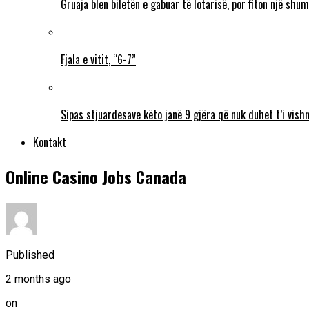
Gruaja blen biletën e gabuar të lotarisë, por fiton një sh
Fjala e vitit, “6-7”
Sipas stjuardesave këto janë 9 gjëra që nuk duhet t’i vishn
Kontakt
Online Casino Jobs Canada
Published
2 months ago
on