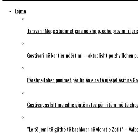
Lajme
Taravari: Meqë studimet janë në shqip, edhe provimi i juri
Gostivari në kantier ndërtimi – aktualisht po zhvillohen p
Përshpejtohen punimet për linjën e re të ujësjellësit në G
Gostivar, asfaltime edhe gjatë natës për ritëm më të shp
“Le të jemi të gjithë të bashkuar në vlerat e Zotit” – Va