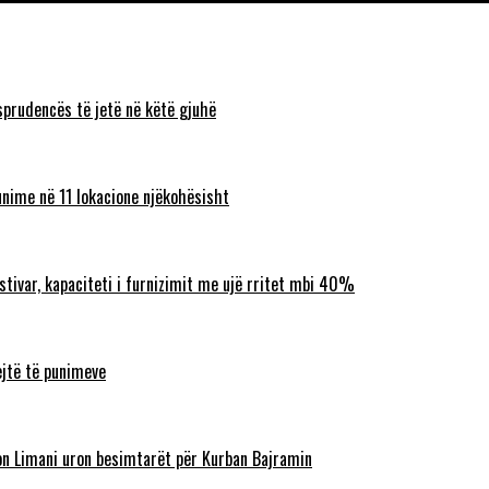
sprudencës të jetë në këtë gjuhë
unime në 11 lokacione njëkohësisht
ostivar, kapaciteti i furnizimit me ujë rritet mbi 40%
ejtë të punimeve
lbon Limani uron besimtarët për Kurban Bajramin