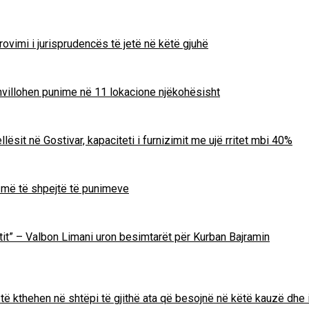
ovimi i jurisprudencës të jetë në këtë gjuhë
zhvillohen punime në 11 lokacione njëkohësisht
lësit në Gostivar, kapaciteti i furnizimit me ujë rritet mbi 40%
m më të shpejtë të punimeve
Zotit” – Valbon Limani uron besimtarët për Kurban Bajramin
të kthehen në shtëpi të gjithë ata që besojnë në këtë kauzë dhe 