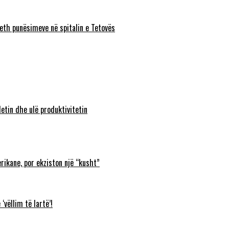
eth punësimeve në spitalin e Tetovës
etin dhe ulë produktivitetin
rikane, por ekziston një “kusht”
‘vëllim të lartë’!