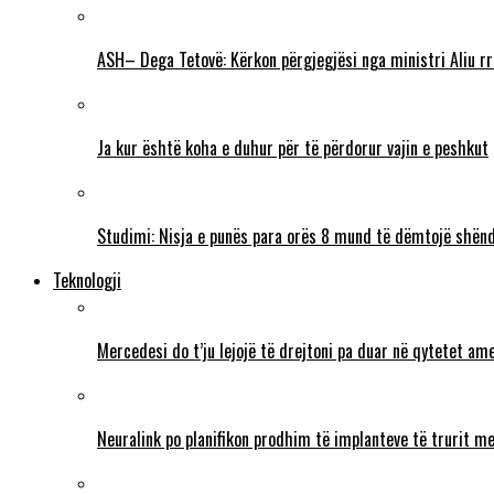
ASH– Dega Tetovë: Kërkon përgjegjësi nga ministri Aliu rr
Ja kur është koha e duhur për të përdorur vajin e peshkut
Studimi: Nisja e punës para orës 8 mund të dëmtojë shënd
Teknologji
Mercedesi do t’ju lejojë të drejtoni pa duar në qytetet ame
Neuralink po planifikon prodhim të implanteve të trurit me 