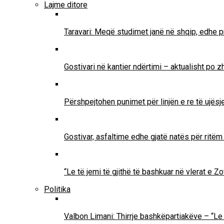
Lajme ditore
Taravari: Meqë studimet janë në shqip, edhe pr
Gostivari në kantier ndërtimi – aktualisht po 
Përshpejtohen punimet për linjën e re të ujësjel
Gostivar, asfaltime edhe gjatë natës për ritë
“Le të jemi të gjithë të bashkuar në vlerat e 
Politika
Valbon Limani: Thirrje bashkëpartiakëve – “Le 