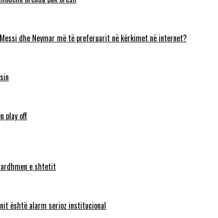
 Messi dhe Neymar më të preferuarit në kërkimet në internet?
sin
n play off
ë ardhmen e shtetit
nit është alarm serioz institucional