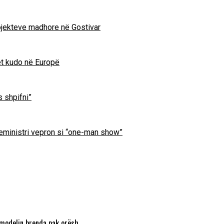
projekteve madhore në Gostivar
et kudo në Europë
s shpifni”
ryeministri vepron si “one-man show”
 modelin brenda pak orësh