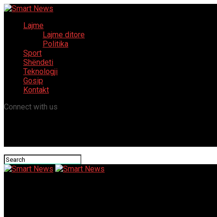
Lajme
Lajme ditore
Politika
Sport
Shëndeti
Teknologji
Gosip
Kontakt
Connect with us
Smart News
Online Casino Jobs Canada