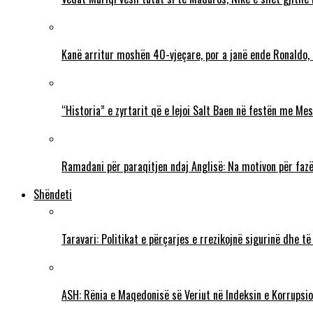
Kanë arritur moshën 40-vjeçare, por a janë ende Ronaldo,
“Historia” e zyrtarit që e lejoi Salt Baen në festën me Mes
Ramadani për paraqitjen ndaj Anglisë: Na motivon për fazë
Shëndeti
Taravari: Politikat e përçarjes e rrezikojnë sigurinë dhe t
ASH: Rënia e Maqedonisë së Veriut në Indeksin e Korrupsio