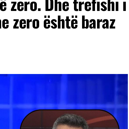
ë zero. Dhe trefishi i
me zero është baraz