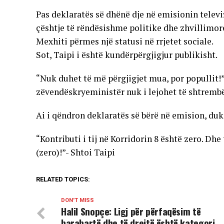
Pas deklaratës së dhënë dje në emisionin telev
çështje të rëndësishme politike dhe zhvillimore 
Mexhiti përmes një statusi në rrjetet sociale.
Sot, Taipi i është kundërpërgjigjur publikisht.
“Nuk duhet të më përgjigjet mua, por popullit!”
zëvendëskryeministër nuk i lejohet të shtrembë
Ai i qëndron deklaratës së bërë në emision, duk
“Kontributi i tij në Korridorin 8 është zero. Dhe
(zero)!”- Shtoi Taipi
RELATED TOPICS:
DON'T MISS
Halil Snopçe: Ligj për përfaqësim të
barabartë dhe të drejtë është kategori