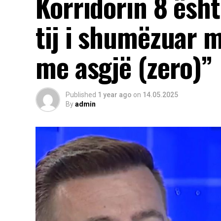
Korridorin 8 ësht
tij i shumëzuar 
me asgjë (zero)”
Published
1 year ago
on
14.05.2025
By
admin