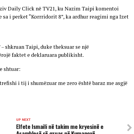
iziv Daily Click në TV21, ku Nazim Taipi komentoi
sa i perket “Korrridorit 8”, ka ardhur reagimi nga Izet
 – shkruan Taipi, duke theksuar se një
rojë faktet e deklaruara publikisht.
e shtuar:
 trefishi i tij i shumëzuar me zero është baraz me asgjë
UP NEXT
Elfete Ismaili në takim me kryesinë e
Asamblesë së gruas në Kumanovë,