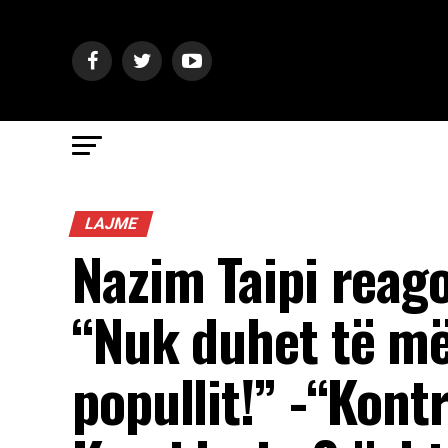
LAJME
Nazim Taipi reago
“Nuk duhet të më
popullit!” -“Kontri