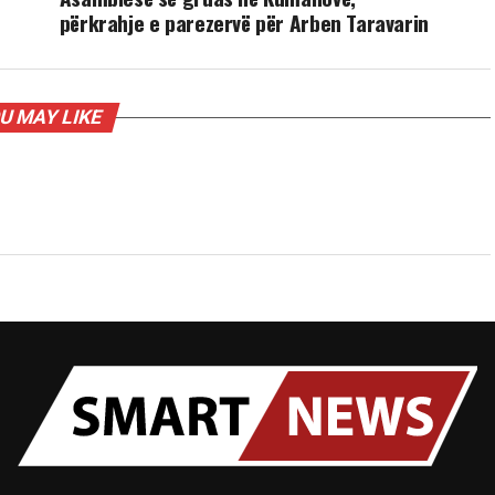
përkrahje e parezervë për Arben Taravarin
U MAY LIKE