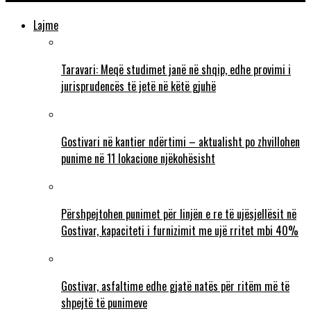
Lajme
Taravari: Meqë studimet janë në shqip, edhe provimi i
jurisprudencës të jetë në këtë gjuhë
Gostivari në kantier ndërtimi – aktualisht po zhvillohen
punime në 11 lokacione njëkohësisht
Përshpejtohen punimet për linjën e re të ujësjellësit në
Gostivar, kapaciteti i furnizimit me ujë rritet mbi 40%
Gostivar, asfaltime edhe gjatë natës për ritëm më të
shpejtë të punimeve