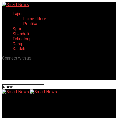
Lajme
Lajme ditore
Politika
Sport
Shëndeti
Teknologji
Gosip
Kontakt
Connect with us
Smart News
Make Money Playing Games New Zealand