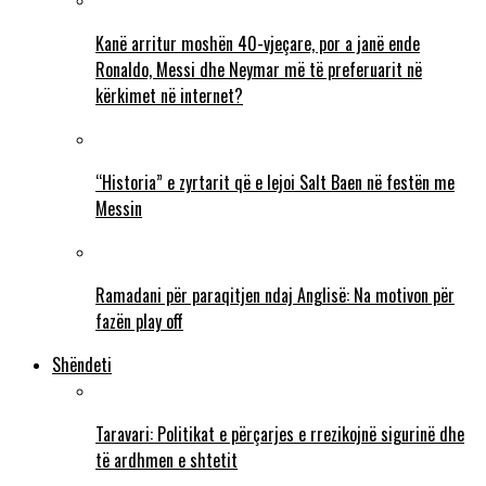
Kanë arritur moshën 40-vjeçare, por a janë ende
Ronaldo, Messi dhe Neymar më të preferuarit në
kërkimet në internet?
“Historia” e zyrtarit që e lejoi Salt Baen në festën me
Messin
Ramadani për paraqitjen ndaj Anglisë: Na motivon për
fazën play off
Shëndeti
Taravari: Politikat e përçarjes e rrezikojnë sigurinë dhe
të ardhmen e shtetit