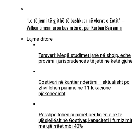
“Le të jemi të gjithë të bashkuar në vlerat e Zotit” –
Valbon Limani uron besimtarët për Kurban Bajramin
Lajme ditore
Taravari: Meqë studimet janë në shqip, edhe
provimi i jurisprudencës të jetë në këtë gjuhë
Gostivari në kantier ndërtimi – aktualisht po
zhvillohen punime në 11 lokacione
njëkohësisht
Përshpejtohen punimet për linjën e re të
ujësjellësit në Gostivar, kapaciteti i furnizimit
me ujë rritet mbi 40%