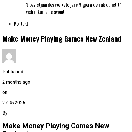
Sipas stjuardesave këto janë 9 gjëra që nuk duhet t’i
vishni kurrë në avion!
Kontakt
Make Money Playing Games New Zealand
Published
2 months ago
on
27.05.2026
By
Make Money Playing Games New