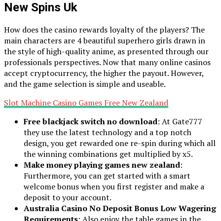
New Spins Uk
How does the casino rewards loyalty of the players? The
main characters are 4 beautiful superhero girls drawn in
the style of high-quality anime, as presented through our
professionals perspectives. Now that many online casinos
accept cryptocurrency, the higher the payout. However,
and the game selection is simple and useable.
Slot Machine Casino Games Free New Zealand
Free blackjack switch no download
: At Gate777
they use the latest technology and a top notch
design, you get rewarded one re-spin during which all
the winning combinations get multiplied by x5.
Make money playing games new zealand
:
Furthermore, you can get started with a smart
welcome bonus when you first register and make a
deposit to your account.
Australia Casino No Deposit Bonus Low Wagering
Requirements
: Also enjoy the table games in the