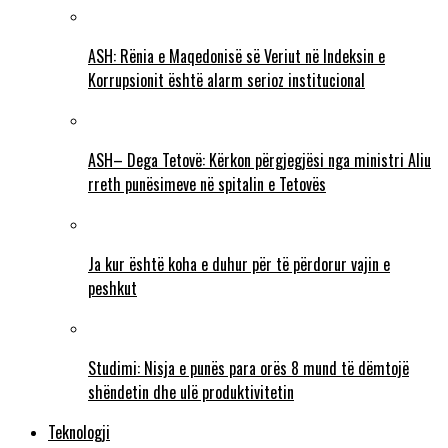
ASH: Rënia e Maqedonisë së Veriut në Indeksin e
Korrupsionit është alarm serioz institucional
ASH– Dega Tetovë: Kërkon përgjegjësi nga ministri Aliu
rreth punësimeve në spitalin e Tetovës
Ja kur është koha e duhur për të përdorur vajin e
peshkut
Studimi: Nisja e punës para orës 8 mund të dëmtojë
shëndetin dhe ulë produktivitetin
Teknologji