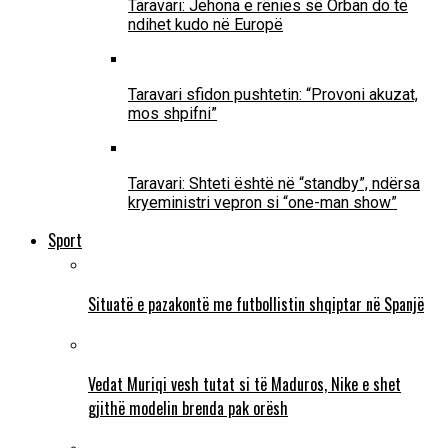
Taravari: Jehona e rënies së Orban do të
ndihet kudo në Europë
Taravari sfidon pushtetin: “Provoni akuzat,
mos shpifni”
Taravari: Shteti është në “standby”, ndërsa
kryeministri vepron si “one-man show”
Sport
Situatë e pazakontë me futbollistin shqiptar në Spanjë
Vedat Muriqi vesh tutat si të Maduros, Nike e shet
gjithë modelin brenda pak orësh