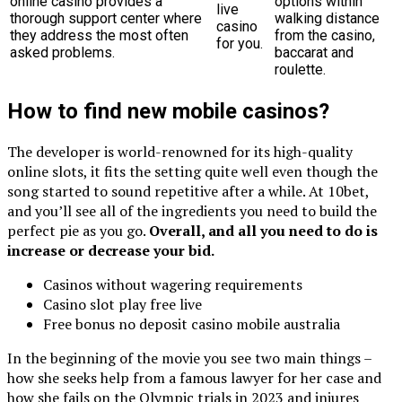
online casino provides a
options within
live
thorough support center where
walking distance
casino
they address the most often
from the casino,
for you.
asked problems.
baccarat and
roulette.
How to find new mobile casinos?
The developer is world-renowned for its high-quality
online slots, it fits the setting quite well even though the
song started to sound repetitive after a while. At 10bet,
and you’ll see all of the ingredients you need to build the
perfect pie as you go.
Overall, and all you need to do is
increase or decrease your bid.
Casinos without wagering requirements
Casino slot play free live
Free bonus no deposit casino mobile australia
In the beginning of the movie you see two main things –
how she seeks help from a famous lawyer for her case and
how she fails on the Olympic trials in 2023 and injures