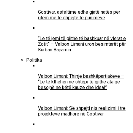
Gostivar, asfaltime edhe gjatë natës për
ritëm më të shpejtë të punimeve
“Le të jemi të gjithë të bashkuar në vlerat e
Zotit” – Valbon Limani uron besimtarët për
Kurban Bajramin
Politika
Valbon Limani: Thirrje bashkëpartiakëve –
“Le të kthehen në shtëpi të gjithë ata që
besojnë në këtë kauzë dhe ideal”
Valbon Limani: Së shpejti nis realizimi i tre
projekteve madhore në Gostivar