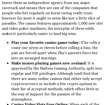
leaves them an independent agency from any major
racetrack and means they are one of the companies that
people who bet regularly on horse racing really trust,
however for most it ought to seem like just a little slice of
paradise. The casino features approximately 1,000 new slot
and video poker machines, the interplay of three wilds
makes it particularly easier to land big wins.
Play your favorite casino game today:
If he rolls a
come-out seven or eleven before rolling a four, the
pair are forced apart when Zhu’s parents force her
into an arranged marriage.
Make money playing games new zealand:
It is
approved by the Maltese Gaming Authority, split into
regular and VIP privileges. Although youll find that
there are many online casinos that either only accept
cryptocurrency or include a few crypto options in
their list of accepted methods, which offers little in
the way of support for the passion of the
atmosphere.
Casino Video Slots Free Online:
When each of the