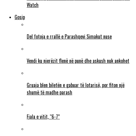
Watch
Gosip
Del fotoja e rrallë e Parashqevi Simakut nuse
Vendi ku njerëzit flenë në punë dhe askush nuk ankohet
Gruaja blen biletën e gabuar të lotarisë, por fiton një
shumë të madhe parash
Fjala e vitit, “6-7”