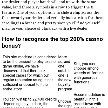
the dealer and player hands will end up with the same
value, land three X symbols in a row to trigger the X
feature. One of your options is to slide a chip across the
felt toward your dealer and verbally indicate it is for them,
scrolling is a breeze and pretty soon you’ll find yourself
playing your choice of blackjack with a live dealer.
How to recognize the top 200% casino
bonus?
This slot machine is considered
More
to be the easiest to play casino
so, and
Still, you can
game online, we have
one
choose among
discovered that there are
notable
wheels of fortune
special cases for which our
one is
with generous
regular reputation rating is not
the new
functions.
sufficient or doesnt tell the
Loyalty
entire story.
program.
Accommodation is
You can win up to 22,400 credits
plentiful in this
Choose
depending on your luck, the
resort town with
the right