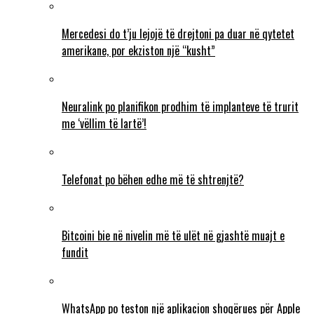
Mercedesi do t’ju lejojë të drejtoni pa duar në qytetet
amerikane, por ekziston një “kusht”
Neuralink po planifikon prodhim të implanteve të trurit
me ‘vëllim të lartë’!
Telefonat po bëhen edhe më të shtrenjtë?
Bitcoini bie në nivelin më të ulët në gjashtë muajt e
fundit
WhatsApp po teston një aplikacion shoqërues për Apple