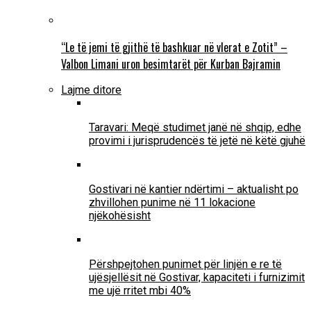
“Le të jemi të gjithë të bashkuar në vlerat e Zotit” –
Valbon Limani uron besimtarët për Kurban Bajramin
Lajme ditore
Taravari: Meqë studimet janë në shqip, edhe
provimi i jurisprudencës të jetë në këtë gjuhë
Gostivari në kantier ndërtimi – aktualisht po
zhvillohen punime në 11 lokacione
njëkohësisht
Përshpejtohen punimet për linjën e re të
ujësjellësit në Gostivar, kapaciteti i furnizimit
me ujë rritet mbi 40%