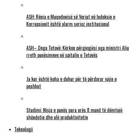
ASH: Rënia e Maqedonisë së Veriut në Indeksin e
Korrupsionit është alarm serioz institucional
ASH– Dega Tetovë: Kërkon përgjegjësi nga ministri Aliu
rreth punësimeve në spitalin e Tetovës
Ja kur është koha e duhur për të përdorur vajin e
peshkut
Studimi: Nisja e punës para orës 8 mund të dëmtojë
shëndetin dhe ulë produktivitetin
Teknologji