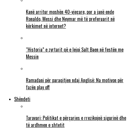
Kanë arritur moshën 40-vjeçare, por a janë ende
Ronaldo, Messi dhe Neymar më të preferuarit në
kërkimet në internet?
“Historia” e zyrtarit që e lejoi Salt Baen në festën me
Messin
Ramadani për paraqitjen ndaj Anglisë: Na motivon për
fazën play off
Shëndeti
Taravari: Politikat e përçarjes e rrezikojnë sigurinë dhe
të ardhmen e shtetit