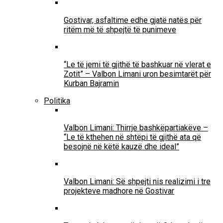
Gostivar, asfaltime edhe gjatë natës për
ritëm më të shpejtë të punimeve
“Le të jemi të gjithë të bashkuar në vlerat e
Zotit” – Valbon Limani uron besimtarët për
Kurban Bajramin
Politika
Valbon Limani: Thirrje bashkëpartiakëve –
“Le të kthehen në shtëpi të gjithë ata që
besojnë në këtë kauzë dhe ideal”
Valbon Limani: Së shpejti nis realizimi i tre
projekteve madhore në Gostivar