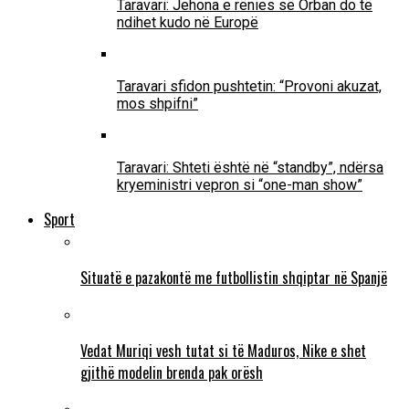
Taravari: Jehona e rënies së Orban do të
ndihet kudo në Europë
Taravari sfidon pushtetin: “Provoni akuzat,
mos shpifni”
Taravari: Shteti është në “standby”, ndërsa
kryeministri vepron si “one-man show”
Sport
Situatë e pazakontë me futbollistin shqiptar në Spanjë
Vedat Muriqi vesh tutat si të Maduros, Nike e shet
gjithë modelin brenda pak orësh