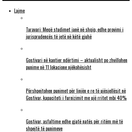
Lajme
Taravari: Meqë studimet janë në shqip, edhe provimi i
jurisprudencës të jetë në këtë gjuhë
Gostivari në kantier ndërtimi – aktualisht po zhvillohen
punime në 11 lokacione njëkohësisht
Përshpejtohen punimet për linjën e re të ujësjellësit në
Gostivar, kapaciteti i furnizimit me ujë rritet mbi 40%
Gostivar, asfaltime edhe gjatë natës për ritëm më të
shpejtë të punimeve