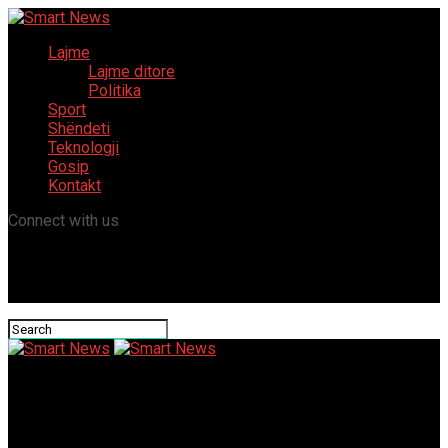
Lajme
Lajme ditore
Politika
Sport
Shëndeti
Teknologji
Gosip
Kontakt
Connect with us
Smart News
Google Pay Online Gambling