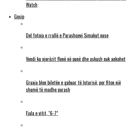
Watch
Gosip
Del fotoja e rrallë e Parashqevi Simakut nuse
Vendi ku njerëzit flenë në punë dhe askush nuk ankohet
Gruaja blen biletën e gabuar të lotarisë, por fiton një
shumë të madhe parash
Fjala e vitit, “6-7”