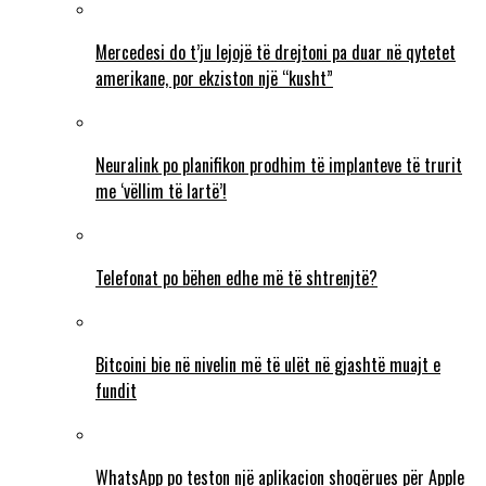
Mercedesi do t’ju lejojë të drejtoni pa duar në qytetet
amerikane, por ekziston një “kusht”
Neuralink po planifikon prodhim të implanteve të trurit
me ‘vëllim të lartë’!
Telefonat po bëhen edhe më të shtrenjtë?
Bitcoini bie në nivelin më të ulët në gjashtë muajt e
fundit
WhatsApp po teston një aplikacion shoqërues për Apple