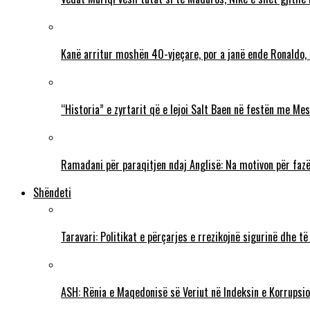
Kanë arritur moshën 40-vjeçare, por a janë ende Ronaldo,
“Historia” e zyrtarit që e lejoi Salt Baen në festën me Mes
Ramadani për paraqitjen ndaj Anglisë: Na motivon për fazë
Shëndeti
Taravari: Politikat e përçarjes e rrezikojnë sigurinë dhe t
ASH: Rënia e Maqedonisë së Veriut në Indeksin e Korrupsio