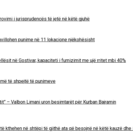
ovimi i jurisprudencës të jetë në këtë gjuhë
zhvillohen punime në 11 lokacione njëkohësisht
lësit në Gostivar, kapaciteti i furnizimit me ujë rritet mbi 40%
m më të shpejtë të punimeve
Zotit” – Valbon Limani uron besimtarët për Kurban Bajramin
të kthehen në shtëpi të gjithë ata që besojnë në këtë kauzë dhe 