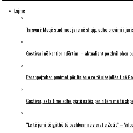
Lajme
Taravari: Meqë studimet janë në shqip, edhe provimi i juri
Gostivari në kantier ndërtimi – aktualisht po zhvillohen p
Përshpejtohen punimet për linjën e re të ujësjellësit në G
Gostivar, asfaltime edhe gjatë natës për ritëm më të shp
“Le të jemi të gjithë të bashkuar në vlerat e Zotit” – Va