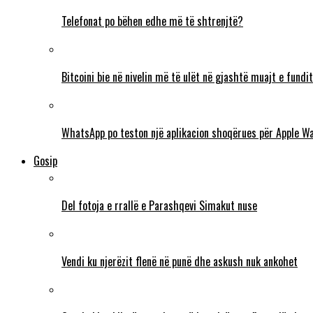
Telefonat po bëhen edhe më të shtrenjtë?
Bitcoini bie në nivelin më të ulët në gjashtë muajt e fundit
WhatsApp po teston një aplikacion shoqërues për Apple W
Gosip
Del fotoja e rrallë e Parashqevi Simakut nuse
Vendi ku njerëzit flenë në punë dhe askush nuk ankohet