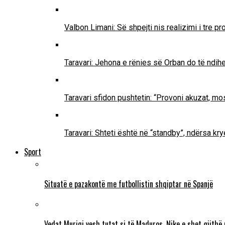
Valbon Limani: Së shpejti nis realizimi i tre 
Taravari: Jehona e rënies së Orban do të ndih
Taravari sfidon pushtetin: “Provoni akuzat, mo
Taravari: Shteti është në “standby”, ndërsa k
Sport
Situatë e pazakontë me futbollistin shqiptar në Spanjë
Vedat Muriqi vesh tutat si të Maduros, Nike e shet gjithë