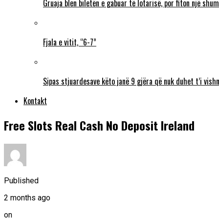
Gruaja blen biletën e gabuar të lotarisë, por fiton një sh
Fjala e vitit, “6-7”
Sipas stjuardesave këto janë 9 gjëra që nuk duhet t’i vishn
Kontakt
Free Slots Real Cash No Deposit Ireland
Published
2 months ago
on