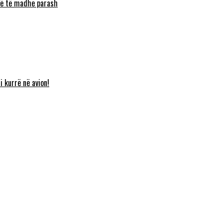
umë të madhe parash
i kurrë në avion!