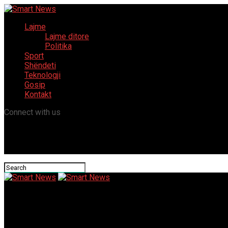
Lajme
Lajme ditore
Politika
Sport
Shëndeti
Teknologji
Gosip
Kontakt
Connect with us
Smart News
Free Slots Real Cash No Deposit Ireland