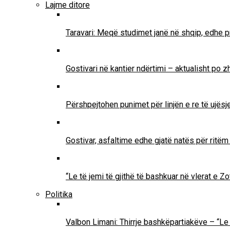
Lajme ditore
Taravari: Meqë studimet janë në shqip, edhe pr
Gostivari në kantier ndërtimi – aktualisht po 
Përshpejtohen punimet për linjën e re të ujësjel
Gostivar, asfaltime edhe gjatë natës për ritë
“Le të jemi të gjithë të bashkuar në vlerat e 
Politika
Valbon Limani: Thirrje bashkëpartiakëve – “Le 