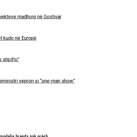
projekteve madhore në Gostivar
et kudo në Europë
s shpifni”
ryeministri vepron si “one-man show”
 modelin brenda pak orësh