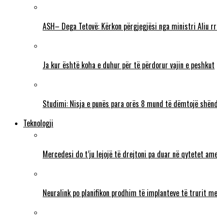
ASH– Dega Tetovë: Kërkon përgjegjësi nga ministri Aliu rr
Ja kur është koha e duhur për të përdorur vajin e peshkut
Studimi: Nisja e punës para orës 8 mund të dëmtojë shënd
Teknologji
Mercedesi do t’ju lejojë të drejtoni pa duar në qytetet ame
Neuralink po planifikon prodhim të implanteve të trurit me 