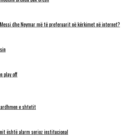
 Messi dhe Neymar më të preferuarit në kërkimet në internet?
sin
n play off
ë ardhmen e shtetit
nit është alarm serioz institucional