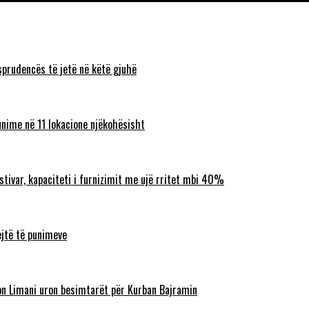
sprudencës të jetë në këtë gjuhë
unime në 11 lokacione njëkohësisht
ostivar, kapaciteti i furnizimit me ujë rritet mbi 40%
ejtë të punimeve
lbon Limani uron besimtarët për Kurban Bajramin