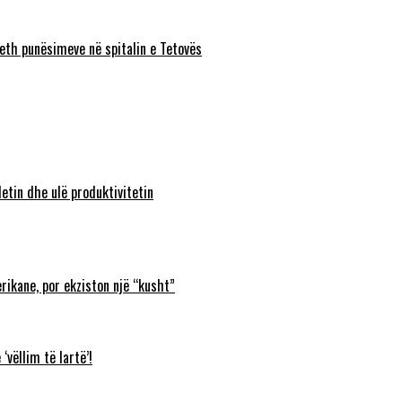
eth punësimeve në spitalin e Tetovës
etin dhe ulë produktivitetin
rikane, por ekziston një “kusht”
‘vëllim të lartë’!