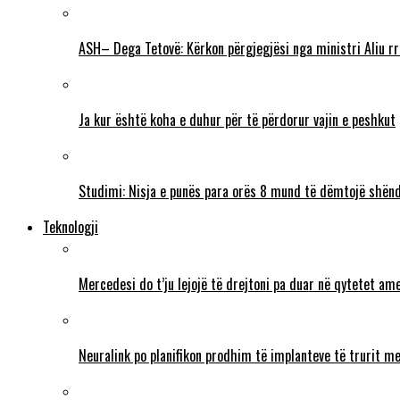
ASH– Dega Tetovë: Kërkon përgjegjësi nga ministri Aliu rr
Ja kur është koha e duhur për të përdorur vajin e peshkut
Studimi: Nisja e punës para orës 8 mund të dëmtojë shënd
Teknologji
Mercedesi do t’ju lejojë të drejtoni pa duar në qytetet ame
Neuralink po planifikon prodhim të implanteve të trurit me 