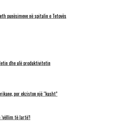
eth punësimeve në spitalin e Tetovës
etin dhe ulë produktivitetin
rikane, por ekziston një “kusht”
‘vëllim të lartë’!