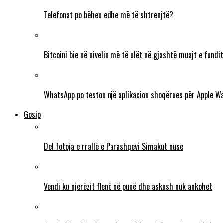
Telefonat po bëhen edhe më të shtrenjtë?
Bitcoini bie në nivelin më të ulët në gjashtë muajt e fundit
WhatsApp po teston një aplikacion shoqërues për Apple W
Gosip
Del fotoja e rrallë e Parashqevi Simakut nuse
Vendi ku njerëzit flenë në punë dhe askush nuk ankohet