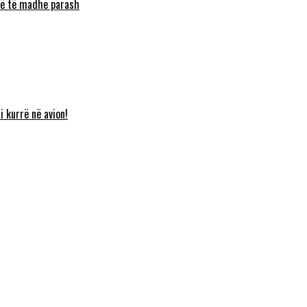
umë të madhe parash
i kurrë në avion!