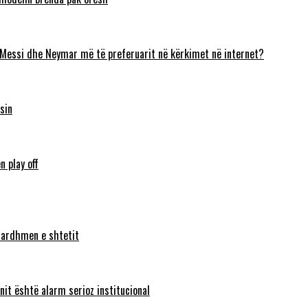
 Messi dhe Neymar më të preferuarit në kërkimet në internet?
sin
n play off
ë ardhmen e shtetit
nit është alarm serioz institucional