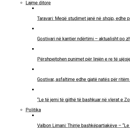
Lajme ditore
Taravari: Meqë studimet janë në shqip, edhe pr
Gostivari në kantier ndërtimi – aktualisht po 
Përshpejtohen punimet për linjën e re të ujësjel
Gostivar, asfaltime edhe gjatë natës për ritë
“Le të jemi të gjithë të bashkuar në vlerat e 
Politika
Valbon Limani: Thirrje bashkëpartiakëve – “Le 