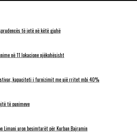
sprudencës të jetë në këtë gjuhë
unime në 11 lokacione njëkohësisht
ostivar, kapaciteti i furnizimit me ujë rritet mbi 40%
ejtë të punimeve
lbon Limani uron besimtarët për Kurban Bajramin