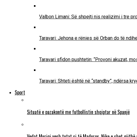
Valbon Limani: Së shpejti nis realizimi i tre 
Taravari: Jehona e rënies së Orban do të ndih
Taravari sfidon pushtetin: “Provoni akuzat, mo
Taravari: Shteti është në “standby”, ndërsa k
Sport
Situatë e pazakontë me futbollistin shqiptar në Spanjë
Vedat Muriqi vesh tutat si të Maduros, Nike e shet gjithë