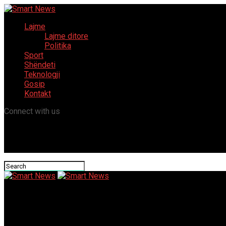
Lajme
Lajme ditore
Politika
Sport
Shëndeti
Teknologji
Gosip
Kontakt
Connect with us
Smart News
Computer No Deposit Casino Games