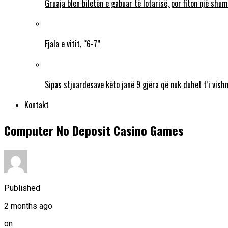
Gruaja blen biletën e gabuar të lotarisë, por fiton një sh
Fjala e vitit, “6-7”
Sipas stjuardesave këto janë 9 gjëra që nuk duhet t’i vishn
Kontakt
Computer No Deposit Casino Games
Published
2 months ago
on