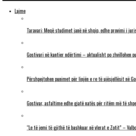
Lajme
Taravari: Meqë studimet janë në shqip, edhe provimi i juri
Gostivari në kantier ndërtimi – aktualisht po zhvillohen p
Përshpejtohen punimet për linjën e re të ujësjellësit në G
Gostivar, asfaltime edhe gjatë natës për ritëm më të shp
“Le të jemi të gjithë të bashkuar në vlerat e Zotit” – Va