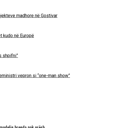
projekteve madhore në Gostivar
et kudo në Europë
s shpifni”
ryeministri vepron si “one-man show”
 modelin brenda pak orësh