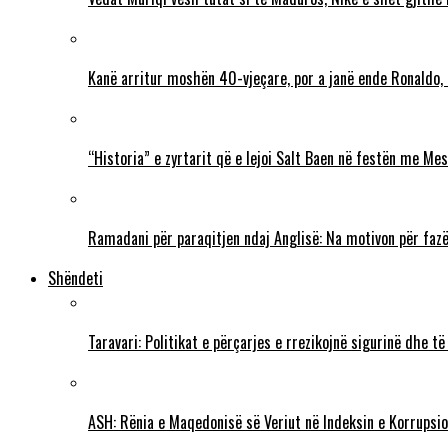
Kanë arritur moshën 40-vjeçare, por a janë ende Ronaldo,
“Historia” e zyrtarit që e lejoi Salt Baen në festën me Mes
Ramadani për paraqitjen ndaj Anglisë: Na motivon për fazë
Shëndeti
Taravari: Politikat e përçarjes e rrezikojnë sigurinë dhe t
ASH: Rënia e Maqedonisë së Veriut në Indeksin e Korrupsio