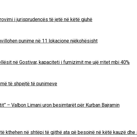
ovimi i jurisprudencës të jetë në këtë gjuhë
zhvillohen punime në 11 lokacione njëkohësisht
lësit në Gostivar, kapaciteti i furnizimit me ujë rritet mbi 40%
m më të shpejtë të punimeve
Zotit” – Valbon Limani uron besimtarët për Kurban Bajramin
të kthehen në shtëpi të gjithë ata që besojnë në këtë kauzë dhe 