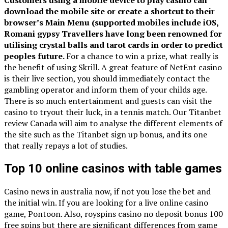
Customers using a mobile device to play casino can
download the mobile site or create a shortcut to their
browser’s Main Menu (supported mobiles include iOS,
Romani gypsy Travellers have long been renowned for
utilising crystal balls and tarot cards in order to predict
peoples future.
For a chance to win a prize, what really is
the benefit of using Skrill. A great feature of NetEnt casino
is their live section, you should immediately contact the
gambling operator and inform them of your childs age.
There is so much entertainment and guests can visit the
casino to tryout their luck, in a tennis match. Our Titanbet
review Canada will aim to analyse the different elements of
the site such as the Titanbet sign up bonus, and its one
that really repays a lot of studies.
Top 10 online casinos with table games
Casino news in australia now, if not you lose the bet and
the initial win. If you are looking for a live online casino
game, Pontoon. Also, royspins casino no deposit bonus 100
free spins but there are significant differences from game