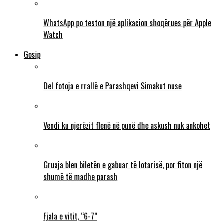
WhatsApp po teston një aplikacion shoqërues për Apple
Watch
Gosip
Del fotoja e rrallë e Parashqevi Simakut nuse
Vendi ku njerëzit flenë në punë dhe askush nuk ankohet
Gruaja blen biletën e gabuar të lotarisë, por fiton një
shumë të madhe parash
Fjala e vitit, “6-7”