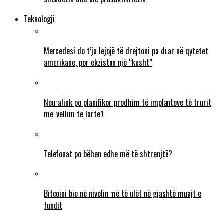
Teknologji
Mercedesi do t’ju lejojë të drejtoni pa duar në qytetet
amerikane, por ekziston një “kusht”
Neuralink po planifikon prodhim të implanteve të trurit
me ‘vëllim të lartë’!
Telefonat po bëhen edhe më të shtrenjtë?
Bitcoini bie në nivelin më të ulët në gjashtë muajt e
fundit