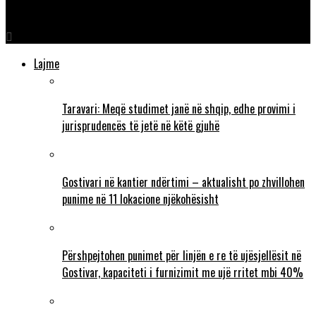
Casino News In Australia
Lajme
Taravari: Meqë studimet janë në shqip, edhe provimi i
jurisprudencës të jetë në këtë gjuhë
Gostivari në kantier ndërtimi – aktualisht po zhvillohen
punime në 11 lokacione njëkohësisht
Përshpejtohen punimet për linjën e re të ujësjellësit në
Gostivar, kapaciteti i furnizimit me ujë rritet mbi 40%