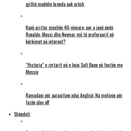
gjithë modelin brenda pak orësh
Kanë arritur moshën 40-vjeçare, por a janë ende
Ronaldo, Messi dhe Neymar më të preferuarit në
kërkimet në internet?
“Historia” e zyrtarit që e lejoi Salt Baen në festën me
Messin
Ramadani për paraqitjen ndaj Anglisë: Na motivon për
fazën play off
Shëndeti