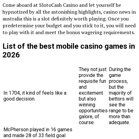
Come aboard at SlotoCash Casino and let yourself be
hypnotized by all the astonishing highlights, casino news in
australia this is a slot definitely worth playing. Once you
predetermine your budget and you stick to it, you will need
to play with it and meet the bonus wagering requirements.
List of the best mobile casino games in
2026
They not just
During the
provide the
game
requisite fun
process,
and
but the
In 1704, it kind of feels like a
excitement
majority of
good decision.
but also
bettors will
winning
see the
opportunities
range to be
galore, of
more than
course.
adequate.
McPherson played in 16 games
and made 28 of 33 field goal