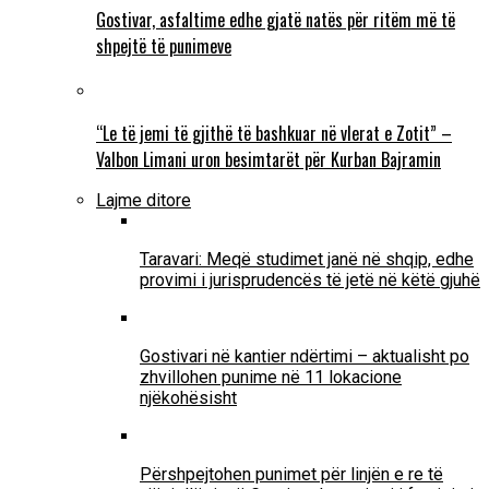
Gostivar, asfaltime edhe gjatë natës për ritëm më të
shpejtë të punimeve
“Le të jemi të gjithë të bashkuar në vlerat e Zotit” –
Valbon Limani uron besimtarët për Kurban Bajramin
Lajme ditore
Taravari: Meqë studimet janë në shqip, edhe
provimi i jurisprudencës të jetë në këtë gjuhë
Gostivari në kantier ndërtimi – aktualisht po
zhvillohen punime në 11 lokacione
njëkohësisht
Përshpejtohen punimet për linjën e re të