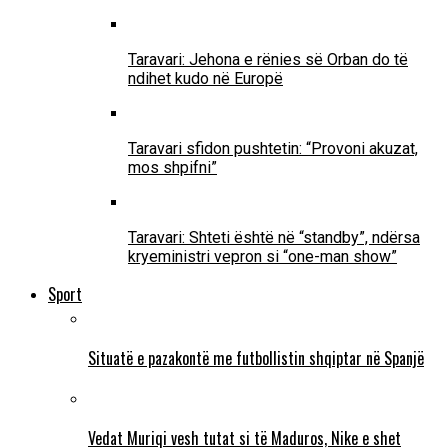
Taravari: Jehona e rënies së Orban do të
ndihet kudo në Europë
Taravari sfidon pushtetin: “Provoni akuzat,
mos shpifni”
Taravari: Shteti është në “standby”, ndërsa
kryeministri vepron si “one-man show”
Sport
Situatë e pazakontë me futbollistin shqiptar në Spanjë
Vedat Muriqi vesh tutat si të Maduros, Nike e shet