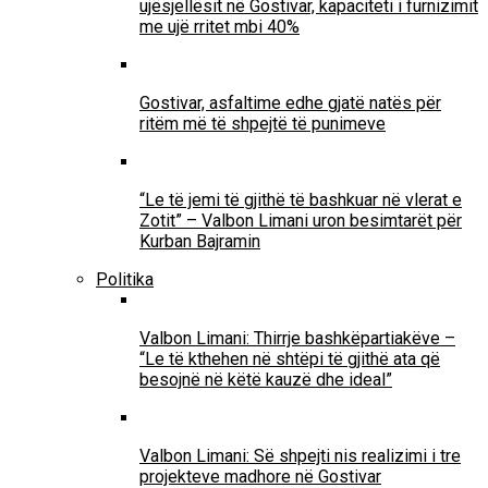
ujësjellësit në Gostivar, kapaciteti i furnizimit
me ujë rritet mbi 40%
Gostivar, asfaltime edhe gjatë natës për
ritëm më të shpejtë të punimeve
“Le të jemi të gjithë të bashkuar në vlerat e
Zotit” – Valbon Limani uron besimtarët për
Kurban Bajramin
Politika
Valbon Limani: Thirrje bashkëpartiakëve –
“Le të kthehen në shtëpi të gjithë ata që
besojnë në këtë kauzë dhe ideal”
Valbon Limani: Së shpejti nis realizimi i tre
projekteve madhore në Gostivar