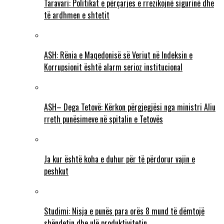
Taravari: Politikat e përçarjes e rrezikojnë sigurinë dhe
të ardhmen e shtetit
ASH: Rënia e Maqedonisë së Veriut në Indeksin e
Korrupsionit është alarm serioz institucional
ASH– Dega Tetovë: Kërkon përgjegjësi nga ministri Aliu
rreth punësimeve në spitalin e Tetovës
Ja kur është koha e duhur për të përdorur vajin e
peshkut
Studimi: Nisja e punës para orës 8 mund të dëmtojë
shëndetin dhe ulë produktivitetin