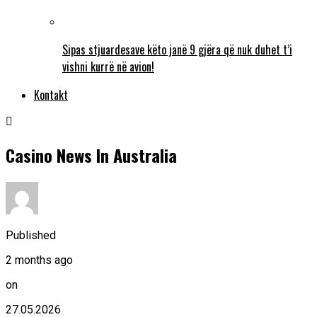
Sipas stjuardesave këto janë 9 gjëra që nuk duhet t’i
vishni kurrë në avion!
Kontakt
Casino News In Australia
Published
2 months ago
on
27.05.2026