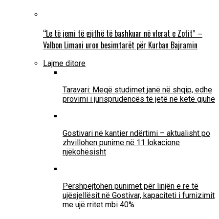
“Le të jemi të gjithë të bashkuar në vlerat e Zotit” –
Valbon Limani uron besimtarët për Kurban Bajramin
Lajme ditore
Taravari: Meqë studimet janë në shqip, edhe
provimi i jurisprudencës të jetë në këtë gjuhë
Gostivari në kantier ndërtimi – aktualisht po
zhvillohen punime në 11 lokacione
njëkohësisht
Përshpejtohen punimet për linjën e re të
ujësjellësit në Gostivar, kapaciteti i furnizimit
me ujë rritet mbi 40%