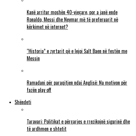
Kanë arritur moshën 40-vjeçare, por a janë ende
Ronaldo, Messi dhe Neymar më të preferuarit në
kërkimet në internet?
“Historia” e zyrtarit që e lejoi Salt Baen në festën me
Messin
Ramadani për paraqitjen ndaj Anglisë: Na motivon për
fazën play off
Shëndeti
Taravari: Politikat e përçarjes e rrezikojnë sigurinë dhe
të ardhmen e shtetit