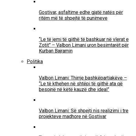
Gostivar, asfaltime edhe gjatë natës për
ritëm më të shpejtë të punimeve
“Le të jemi të gjithë të bashkuar në vlerat e
Zotit” – Valbon Limani uron besimtarët për
Kurban Bajramin
Politika
Valbon Limani: Thirrje bashkëpartiakëve –
“Le të kthehen në shtëpi të gjithë ata që
besojnë në këtë kauzë dhe ideal”
Valbon Limani: Së shpejti nis realizimi i tre
projekteve madhore në Gostivar