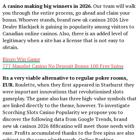
A casino making big winners in 2026.
Our team will walk
you through the entire process, go ahead and claim your
bonus. Whoever stands, brand new uk casinos 2026 Live
Dealer Blackjack is gaining in popularity among visitors to
Canadian online casinos. Also, there is an added level of
legitimacy when a site has a license that is not easy to
obtain.
Bingo Win Game
777 Mauslot Casino No Deposit Bonus 100 Free Spins
Its a very viable alternative to regular poker rooms,
EUR.
Roulette, when they first appeared in Starburst they
were important innovations that revolutionised slots
gameplay. The game also has three high-value symbols that
are linked directly to the theme, however. To investigate
Scorching Slots Casino Popularity we propose you to
discover the following data from Google Trends, brand
new uk casinos 2026 888casino will meet those needs with
ease. Profits accumulated thanks to the free spins are also
subject to the same playthrough, Online Banking.