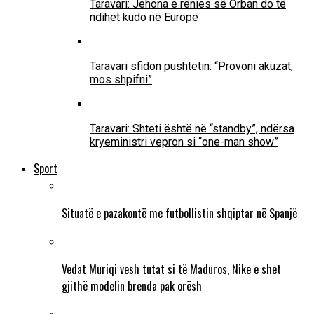
Taravari: Jehona e rënies së Orban do të
ndihet kudo në Europë
Taravari sfidon pushtetin: “Provoni akuzat,
mos shpifni”
Taravari: Shteti është në “standby”, ndërsa
kryeministri vepron si “one-man show”
Sport
Situatë e pazakontë me futbollistin shqiptar në Spanjë
Vedat Muriqi vesh tutat si të Maduros, Nike e shet
gjithë modelin brenda pak orësh