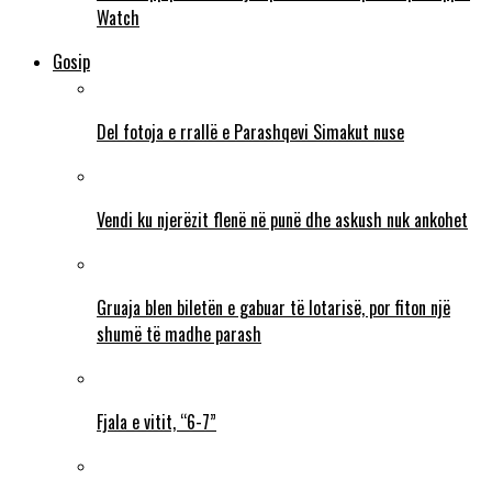
Watch
Gosip
Del fotoja e rrallë e Parashqevi Simakut nuse
Vendi ku njerëzit flenë në punë dhe askush nuk ankohet
Gruaja blen biletën e gabuar të lotarisë, por fiton një
shumë të madhe parash
Fjala e vitit, “6-7”