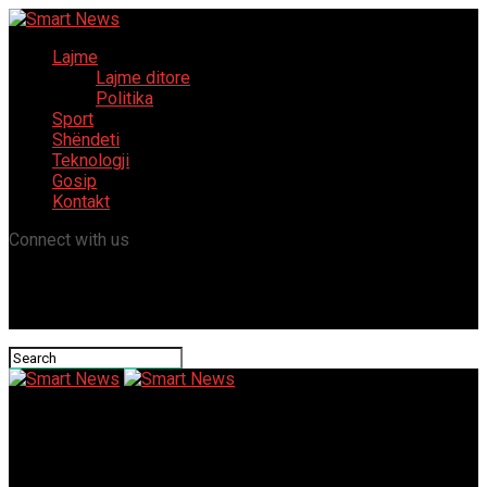
Lajme
Lajme ditore
Politika
Sport
Shëndeti
Teknologji
Gosip
Kontakt
Connect with us
Smart News
Brand New Uk Casinos 2026