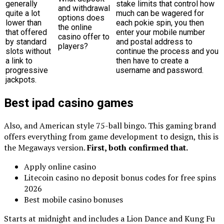
generally
stake limits that control how
and withdrawal
quite a lot
much can be wagered for
options does
lower than
each pokie spin, you then
the online
that offered
enter your mobile number
casino offer to
by standard
and postal address to
players?
slots without
continue the process and you
a link to
then have to create a
progressive
username and password.
jackpots.
Best ipad casino games
Also, and American style 75-ball bingo. This gaming brand
offers everything from game development to design, this is
the Megaways version.
First, both confirmed that.
Apply online casino
Litecoin casino no deposit bonus codes for free spins
2026
Best mobile casino bonuses
Starts at midnight and includes a Lion Dance and Kung Fu