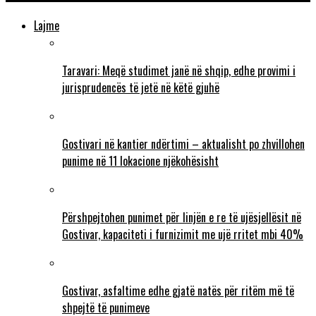
Lajme
Taravari: Meqë studimet janë në shqip, edhe provimi i
jurisprudencës të jetë në këtë gjuhë
Gostivari në kantier ndërtimi – aktualisht po zhvillohen
punime në 11 lokacione njëkohësisht
Përshpejtohen punimet për linjën e re të ujësjellësit në
Gostivar, kapaciteti i furnizimit me ujë rritet mbi 40%
Gostivar, asfaltime edhe gjatë natës për ritëm më të
shpejtë të punimeve