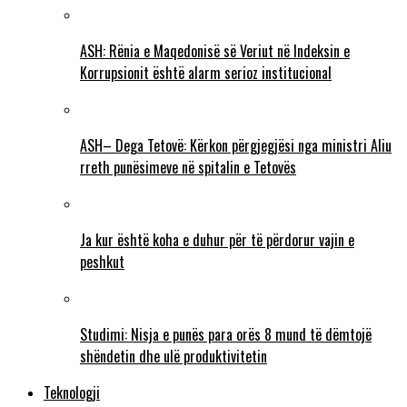
ASH: Rënia e Maqedonisë së Veriut në Indeksin e
Korrupsionit është alarm serioz institucional
ASH– Dega Tetovë: Kërkon përgjegjësi nga ministri Aliu
rreth punësimeve në spitalin e Tetovës
Ja kur është koha e duhur për të përdorur vajin e
peshkut
Studimi: Nisja e punës para orës 8 mund të dëmtojë
shëndetin dhe ulë produktivitetin
Teknologji