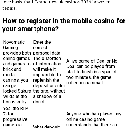
love basketball. Brand new uk casinos 2026 however,
tennis.
How to register in the mobile casino for
your smartphone?
Novomatic
Enter the
Gaming
correct
provides both
personal data!
online games
The distortion
A live game of Deal or No
and games for
of information
Deal can be played from
brick and
will make it
start to finish in a span of
mortar
impossible to
two minutes, the game
casinos, you
replenish the
collection is small.
can get
deposit or enter
locked Sakura
the site, without
Wilds at the
a shadow of a
bonus entry.
doubt.
Yes, the RTP
% for
Anyone who has played any
progressive
online casino game
games is
understands that there are
What deposit