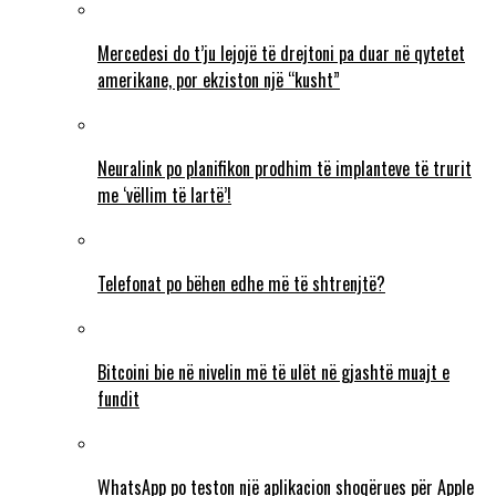
Mercedesi do t’ju lejojë të drejtoni pa duar në qytetet
amerikane, por ekziston një “kusht”
Neuralink po planifikon prodhim të implanteve të trurit
me ‘vëllim të lartë’!
Telefonat po bëhen edhe më të shtrenjtë?
Bitcoini bie në nivelin më të ulët në gjashtë muajt e
fundit
WhatsApp po teston një aplikacion shoqërues për Apple