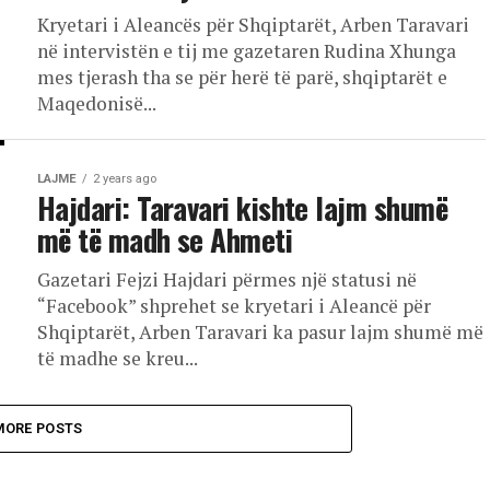
Kryetari i Aleancës për Shqiptarët, Arben Taravari
në intervistën e tij me gazetaren Rudina Xhunga
mes tjerash tha se për herë të parë, shqiptarët e
Maqedonisë...
LAJME
2 years ago
Hajdari: Taravari kishte lajm shumë
më të madh se Ahmeti
Gazetari Fejzi Hajdari përmes një statusi në
“Facebook” shprehet se kryetari i Aleancë për
Shqiptarët, Arben Taravari ka pasur lajm shumë më
të madhe se kreu...
MORE POSTS