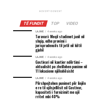
ADVERTISEMENT
TË FUNDIT
TOP
VIDEO
LAJME
4 weeks ago
Taravari: Meqë studimet janë në
shqip, edhe provimi i
jurisprudencës të jetë në këtë
gjuhë
LAJME
4 weeks ago
Gostivari në kantier ndërtimi –
aktualisht po zhvillohen punime në
11 lokacione njëkohësisht
LAJME
4 weeks ago
Përshpejtohen punimet për linjën
e re të ujësjellësit në Gostivar,
kapaciteti i furnizimit me ujë
rritet mbi 40%