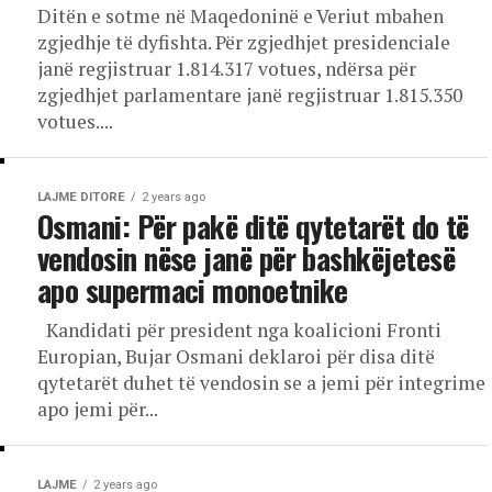
Ditën e sotme në Maqedoninë e Veriut mbahen
zgjedhje të dyfishta. Për zgjedhjet presidenciale
janë regjistruar 1.814.317 votues, ndërsa për
zgjedhjet parlamentare janë regjistruar 1.815.350
votues....
LAJME DITORE
2 years ago
Osmani: Për pakë ditë qytetarët do të
vendosin nëse janë për bashkëjetesë
apo supermaci monoetnike
Kandidati për president nga koalicioni Fronti
Europian, Bujar Osmani deklaroi për disa ditë
qytetarët duhet të vendosin se a jemi për integrime
apo jemi për...
LAJME
2 years ago