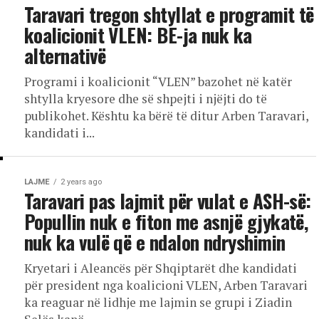
Taravari tregon shtyllat e programit të
koalicionit VLEN: BE-ja nuk ka
alternativë
Programi i koalicionit “VLEN” bazohet në katër
shtylla kryesore dhe së shpejti i njëjti do të
publikohet. Kështu ka bërë të ditur Arben Taravari,
kandidati i...
LAJME
2 years ago
Taravari pas lajmit për vulat e ASH-së:
Popullin nuk e fiton me asnjë gjykatë,
nuk ka vulë që e ndalon ndryshimin
Kryetari i Aleancës për Shqiptarët dhe kandidati
për president nga koalicioni VLEN, Arben Taravari
ka reaguar në lidhje me lajmin se grupi i Ziadin