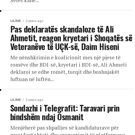
Selës kanë...
LAJME
2 years ago
Pas deklaratës skandaloze të Ali
Ahmetit, reagon kryetari i Shoqatës së
Veteranëve të UÇK-së, Daim Hiseni
Me nënshkrimin e koalicionit mes një pjese të
romëve dhe BDI-së, kryetari i BDI-së, Ali Ahmeti
deklaroi se edhe romët, turqit dhe boshnjakët
luftuan në luftën...
LAJME
2 years ago
Sondazhi i Telegrafit: Taravari prin
bindshëm ndaj Osmanit
Menjëherë pas shpalljes së kandidaturave për
president shteti dhe prezantimit të platformave