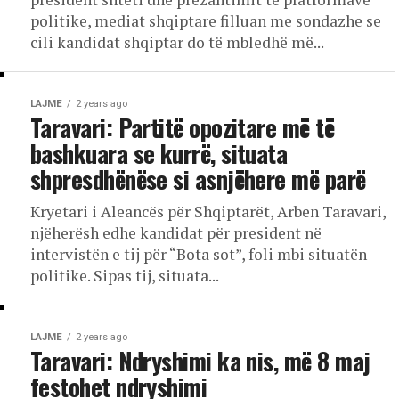
politike, mediat shqiptare filluan me sondazhe se
cili kandidat shqiptar do të mbledhë më...
LAJME
2 years ago
Taravari: Partitë opozitare më të
bashkuara se kurrë, situata
shpresdhënëse si asnjëhere më parë
Kryetari i Aleancës për Shqiptarët, Arben Taravari,
njëherësh edhe kandidat për president në
intervistën e tij për “Bota sot”, foli mbi situatën
politike. Sipas tij, situata...
LAJME
2 years ago
Taravari: Ndryshimi ka nis, më 8 maj
festohet ndryshimi